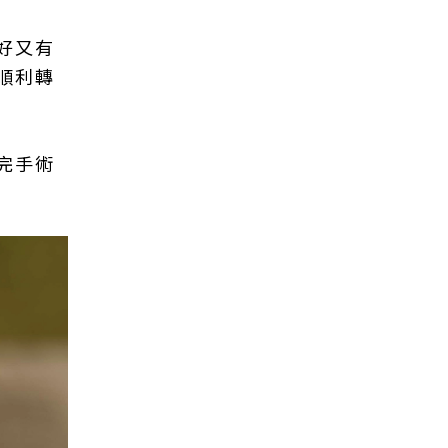
好又有
順利轉
完手術