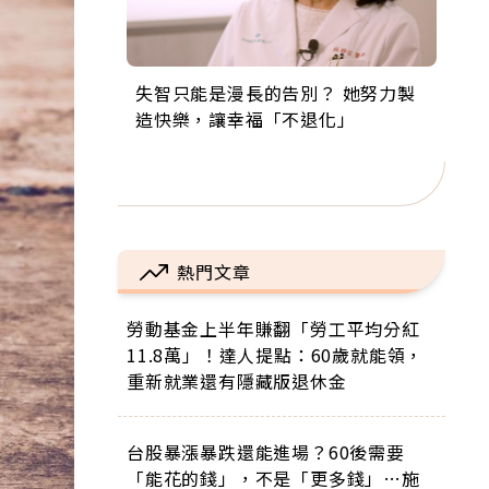
失智只能是漫長的告別？ 她努力製
來自剛果的巧克力神父 為台灣奉獻
63歲卸矽谷副總、搬回台灣找快
104歲打破金氏世界紀錄 成為全球
事業巔峰他選擇追夢…黑手阿伯拉
造快樂，讓幸福「不退化」
36年 「台灣是我的家，我連作夢都
樂！「蛋黃哥小丑」走進安養院，
最年長羽球選手，分享長壽的秘密
小提琴還登上小巨蛋！連CNN都大
講台語！」
逗樂上萬爺奶：退休後才開始真正
原來是「這個」
讚！
的人生
熱門文章
勞動基金上半年賺翻「勞工平均分紅
11.8萬」！達人提點：60歲就能領，
重新就業還有隱藏版退休金
台股暴漲暴跌還能進場？60後需要
「能花的錢」，不是「更多錢」…施