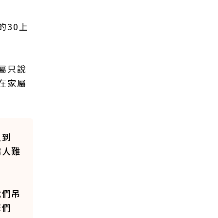
的30上
屬只說
在家屬
人到
讓人難
我們吊
您們