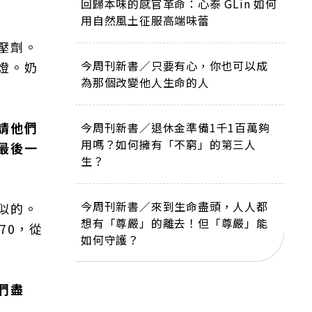
回歸本味的感官革命：心泰 GLin 如何
用自然風土征服高端味蕾
壓劑。
今周刊新書／只要有心，你也可以成
燈。奶
為那個改變他人生命的人
請他們
今周刊新書／退休金準備1千1百萬夠
用嗎？如何擁有「不窮」的第三人
最後一
生？
今周刊新書／來到生命盡頭，人人都
似的。
想有「尊嚴」的離去！但「尊嚴」能
70，從
如何守護？
們盡