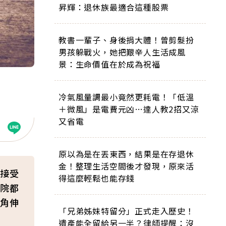
昇輝：退休族最適合這種股票
教書一輩子、身後捐大體！曾剪髮扮
男孩躲戰火，她把艱辛人生活成風
景：生命價值在於成為祝福
冷氣風量調最小竟然更耗電！「低溫
＋微風」是電費元凶…達人教2招又涼
又省電
原以為是在丟東西，結果是在存退休
金！整理生活空間後才發現，原來活
接受
得這麼輕鬆也能存錢
院都
角伸
「兄弟姊妹特留分」正式走入歷史！
遺產能全留給另一半？律師提醒：沒