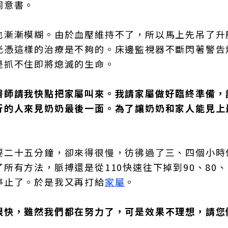
同意書。
也漸漸模糊。由於血壓維持不了，所以馬上先吊了升
光憑這樣的治療是不夠的。床邊監視器不斷閃著警告
是抓不住即將熄滅的生命。
醫師請我快點把家屬叫來。我請家屬做好臨終準備，
行的人來見奶奶最後一面。為了讓奶奶和家人能見上
要二十五分鐘，卻來得很慢，彷彿過了三、四個小時
有方法，脈搏還是從110快速往下掉到90、80、
停止了。於是我又再打給
家屬
。
很快，雖然我們都在努力了，可是效果不理想，請您