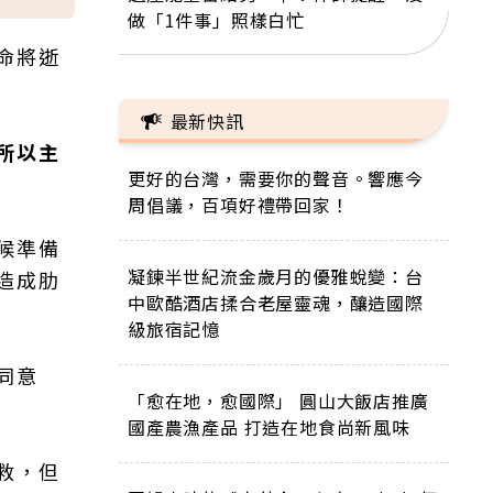
做「1件事」照樣白忙
命將逝
最新快訊
所以主
更好的台灣，需要你的聲音。響應今
周倡議，百項好禮帶回家！
候準備
凝鍊半世紀流金歲月的優雅蛻變：台
造成肋
中歐酷酒店揉合老屋靈魂，釀造國際
級旅宿記憶
同意
「愈在地，愈國際」 圓山大飯店推廣
國產農漁產品 打造在地食尚新風味
救，但