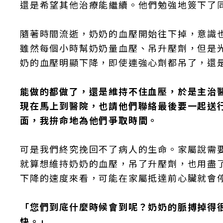
還是希望其他治療能繼續。他們勉強地簽下了
隨著時間流逝，奶奶的血壓開始往下掉，意識
雖然每個小時幫奶奶量血壓、吊升壓劑，但是
奶的血壓明顯下降，即使連強心劑都吊了，還
能做的都做了，還是維持不住血壓，於是主治
現在馬上到醫院，也請他們聯絡最後要一起送
面，我拚命地為他們爭取時間。
可是我們終究挽回不了病人的生命。家屬說需
就算想維持奶奶的血壓，吊了升壓劑，也用盡了所
下降的速度來看，可能在家屬抵達前心臟就會
「您們到底什麼時候會到呢？奶奶的脈搏掉得
快。」