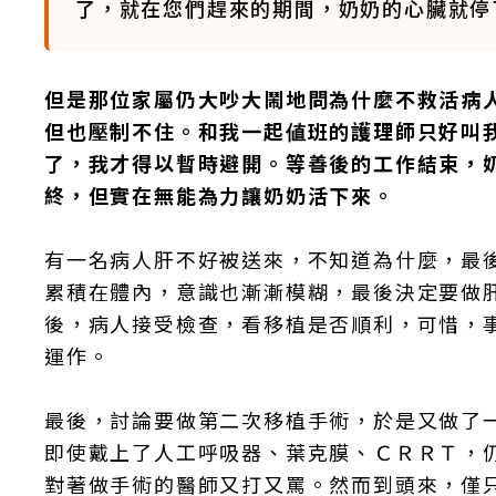
了，就在您們趕來的期間，奶奶的心臟就停
但是那位家屬仍大吵大鬧地問為什麼不救活病
但也壓制不住。和我一起値班的護理師只好叫
了，我才得以暫時避開。等善後的工作結束，
終，但實在無能為力讓奶奶活下來。
有一名病人肝不好被送來，不知道為什麼，最
累積在體內，意識也漸漸模糊，最後決定要做
後，病人接受檢查，看移植是否順利，可惜，
運作。
最後，討論要做第二次移植手術，於是又做了
即使戴上了人工呼吸器、葉克膜、ＣＲＲＴ，
對著做手術的醫師又打又罵。然而到頭來，僅