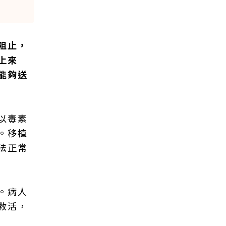
阻止，
上來
能夠送
以毒素
。移植
法正常
。病人
救活，