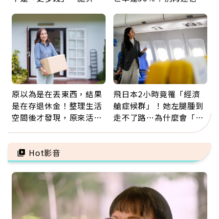
輝：退休族最適合這種股
「擦酒精、吃退燒藥」，
票
5招才能真救命
原以為是在丟東西，結果
飛日本2小時竟罹「經濟
是在存退休金！整理生活
艙症候群」！她左腿腫到
空間後才發現，原來活得
走不了路…為什麼會「靜
這麼輕鬆也能存錢
脈血栓」？醫示警7種人
注意
Hot影音