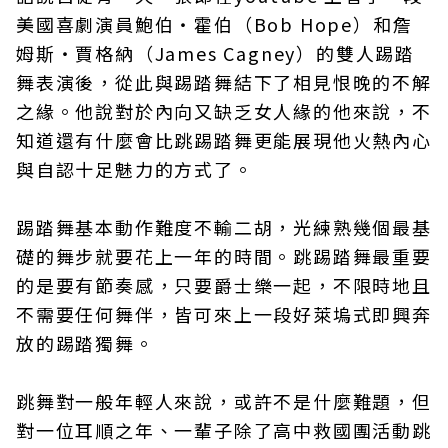
美國喜劇演員鮑伯‧霍伯（Bob Hope）和詹
姆斯‧賈格納（James Cagney）的雙人踢踏
舞表演後，從此與踢踏舞結下了相見恨晚的不解
之緣。他說對於內向又缺乏女人緣的他來說，不
知道還有什麼會比跳踢踏舞更能展現他火熱內心
與自認十足魅力的方式了。
踢踏舞基本動作難度不輸二胡，光練熟幾個最基
礎的舞步就要花上一年的時間。跳踢踏舞最重要
的是要有節奏感，只要爵士樂一起，不限時地且
不需要任何舞伴，皆可來上一段好萊塢式即興奔
放的踢踏獨舞。
跳舞對一般年輕人來說，或許不是什麼難題，但
對一位耳順之年、一輩子除了高中救國團活動跳