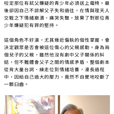
咬定那位有弒父嫌疑的青少年必須送上電椅。最
後卻因自己不諒解父子失和過往，在情與理天人
交戰之下情緒崩潰，痛哭失聲，放棄了對那位青
少年嫌疑犯有罪的堅持。
這個角色不好演，尤其幾近偏執的個性掌握，會
決定觀眾是否會被這位傷心的父親感動。身為兩
個兒子的父親，雖然他沒有劇中父子關係的糾
結，但不難體會父子之間的情感矛盾，整個劇本
從背大量台詞、練走位到情緒培養，漫長過程
中，因給自己過大的壓力，竟然不自覺地咬斷了
一顆臼齒。