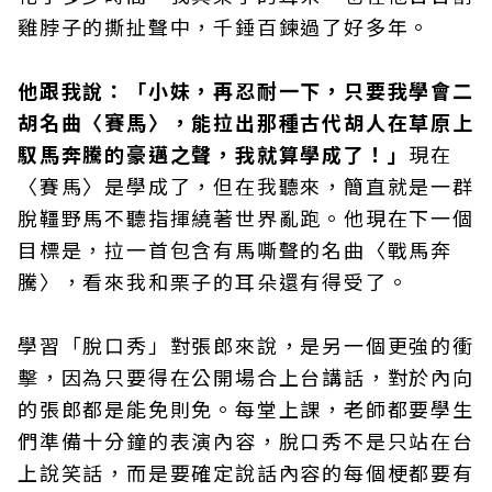
雞脖子的撕扯聲中，千錘百鍊過了好多年。
他跟我說：「小妹，再忍耐一下，只要我學會二
胡名曲〈賽馬〉，能拉出那種古代胡人在草原上
馭馬奔騰的豪邁之聲，我就算學成了！」
現在
〈賽馬〉是學成了，但在我聽來，簡直就是一群
脫韁野馬不聽指揮繞著世界亂跑。他現在下一個
目標是，拉一首包含有馬嘶聲的名曲〈戰馬奔
騰〉，看來我和栗子的耳朵還有得受了。
學習「脫口秀」對張郎來說，是另一個更強的衝
擊，因為只要得在公開場合上台講話，對於內向
的張郎都是能免則免。每堂上課，老師都要學生
們準備十分鐘的表演內容，脫口秀不是只站在台
上說笑話，而是要確定說話內容的每個梗都要有