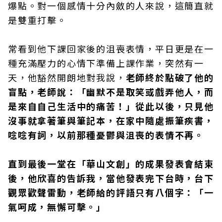
爆點。對一個感情十分內斂的人來說，這簡直就
是雙重打擊。
常看到他下課回家後的沮喪表情，平日更是在一
種充滿壓力的心情下準備上課作業，突然有一
天，他豁然開朗地對我說，
老師終於點破了他的
盲點，老師說：「幽默不是取笑或戲弄他人，而
是來自自己生活中的痛苦！」從此以後，只見他
沒事就拿著筆與筆記本，在家中隨處振筆疾書，
唸唸有詞，以前那種憂鬱與沮喪的表情不再。
直到最後一堂在「華山文創」的成果發表會結束
後，他欣喜的告訴我，當他發表完下台時，台下
觀眾歡聲雷動，老師給的評語只有八個字：「一
氣呵成，無懈可擊。」