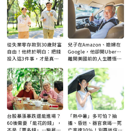
從失業零存款到30歲財富
兒子在Amazon、媳婦在
自由！他終於明白：把錢
Google，他卻開Uber…
投入這3件事，才是真正
離開美國前的人生體悟：
留給未來的自己
好的壞的都不會永遠
台股暴漲暴跌還能進場？
「熱中暑」多可怕？抽
60後需要「能花的錢」，
搐、昏迷、器官衰竭…死
不是「更多錢」…施昇
亡率達30％！別再迷信