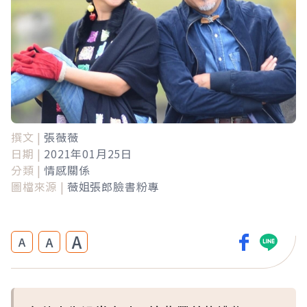
撰文 |
張薇薇
日期 |
2021年01月25日
分類 |
情感關係
圖檔來源 |
薇姐張郎臉書粉專
A
A
A