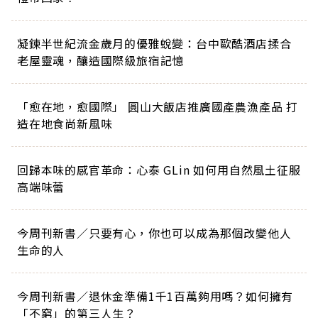
凝鍊半世紀流金歲月的優雅蛻變：台中歐酷酒店揉合
老屋靈魂，釀造國際級旅宿記憶
「愈在地，愈國際」 圓山大飯店推廣國產農漁產品 打
造在地食尚新風味
回歸本味的感官革命：心泰 GLin 如何用自然風土征服
高端味蕾
今周刊新書／只要有心，你也可以成為那個改變他人
生命的人
今周刊新書／退休金準備1千1百萬夠用嗎？如何擁有
「不窮」的第三人生？