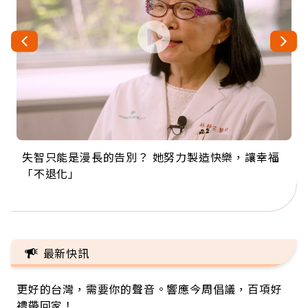
失智只能是漫長的告別？ 她努力製造快樂，讓幸福
來自剛果的巧克力神父 為台灣奉獻36年 「台灣是我
63歲卸矽谷副總、搬回台灣找快樂！「蛋黃哥小
104歲打破金氏世界紀錄 成為全球最年長羽球選
事業巔峰他選擇追夢…黑手阿伯拉小提琴還登上小
「不退化」
的家，我連作夢都講台語！」
丑」走進安養院，逗樂上萬爺奶：退休後才開始真
手，分享長壽的秘密原來是「這個」
巨蛋！連CNN都大讚！
正的人生
最新快訊
更好的台灣，需要你的聲音。響應今周倡議，百項好
禮帶回家！