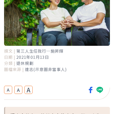
撰文 |
第三人生任我行─施昇輝
日期 |
2021年01月13日
分類 |
退休規劃
圖檔來源 |
達志(示意圖非當事人)
A
A
A