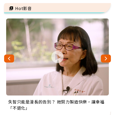
注意
5招才能真救命
Hot影音
失智只能是漫長的告別？ 她努力製造快樂，讓幸福
來自剛果的巧克力神父 為台灣奉獻36年 「台灣是我
63歲卸矽谷副總、搬回台灣找快樂！「蛋黃哥小
104歲打破金氏世界紀錄 成為全球最年長羽球選
事業巔峰他選擇追夢…黑手阿伯拉小提琴還登上小
「不退化」
的家，我連作夢都講台語！」
丑」走進安養院，逗樂上萬爺奶：退休後才開始真
手，分享長壽的秘密原來是「這個」
巨蛋！連CNN都大讚！
正的人生