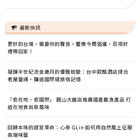
最新快訊
更好的台灣，需要你的聲音。響應今周倡議，百項好
禮帶回家！
凝鍊半世紀流金歲月的優雅蛻變：台中歐酷酒店揉合
老屋靈魂，釀造國際級旅宿記憶
「愈在地，愈國際」 圓山大飯店推廣國產農漁產品 打
造在地食尚新風味
回歸本味的感官革命：心泰 GLin 如何用自然風土征服
高端味蕾