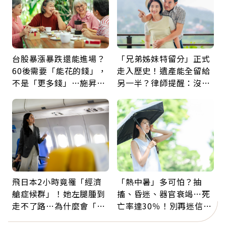
台股暴漲暴跌還能進場？
「兄弟姊妹特留分」正式
60後需要「能花的錢」，
走入歷史！遺產能全留給
不是「更多錢」…施昇
另一半？律師提醒：沒做
輝：退休族最適合這種股
「1件事」照樣白忙
票
飛日本2小時竟罹「經濟
「熱中暑」多可怕？抽
艙症候群」！她左腿腫到
搐、昏迷、器官衰竭…死
走不了路…為什麼會「靜
亡率達30％！別再迷信
脈血栓」？醫示警7種人
「擦酒精、吃退燒藥」，