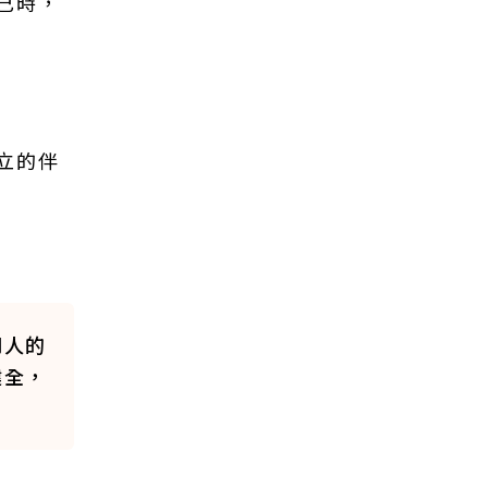
己時，
立的伴
別人的
健全，