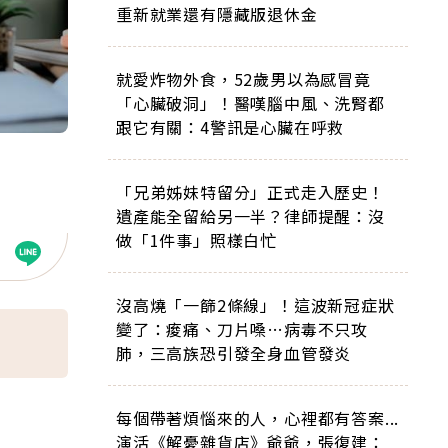
重新就業還有隱藏版退休金
就愛炸物外食，52歲男以為感冒竟
「心臟破洞」！醫嘆腦中風、洗腎都
跟它有關：4警訊是心臟在呼救
「兄弟姊妹特留分」正式走入歷史！
遺產能全留給另一半？律師提醒：沒
做「1件事」照樣白忙
沒高燒「一篩2條線」！這波新冠症狀
變了：痠痛、刀片嗓…病毒不只攻
肺，三高族恐引發全身血管發炎
每個帶著煩惱來的人，心裡都有答案...
演活《解憂雜貨店》爺爺，張復建：