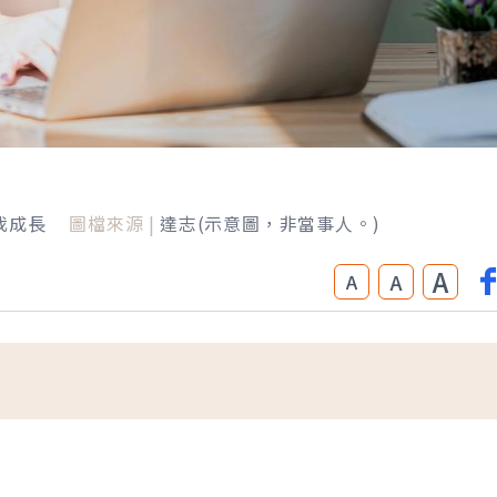
我成長
圖檔來源 |
達志(示意圖，非當事人。)
A
A
A
。