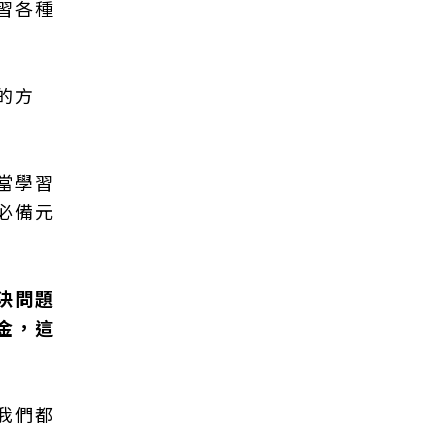
習各種
的方
當學習
必備元
決問題
金，這
我們都