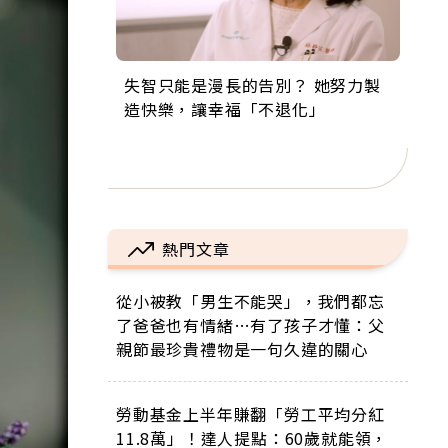
失智只能是漫長的告別？ 她努力製
來自剛果的巧克力神父 為台灣奉獻
63歲卸矽谷副總、搬回台灣找快
104歲打破金氏世界紀錄 成為全球
事業巔峰他選擇追夢…黑手阿伯拉
造快樂，讓幸福「不退化」
36年 「台灣是我的家，我連作夢都
樂！「蛋黃哥小丑」走進安養院，
最年長羽球選手，分享長壽的秘密
小提琴還登上小巨蛋！連CNN都大
講台語！」
逗樂上萬爺奶：退休後才開始真正
原來是「這個」
讚！
的人生
熱門文章
從小被教「男生不能哭」，我們都忘
了爸爸也有情緒…有了孩子才懂：父
親節最珍貴禮物是一句久違的關心
勞動基金上半年賺翻「勞工平均分紅
11.8萬」！達人提點：60歲就能領，