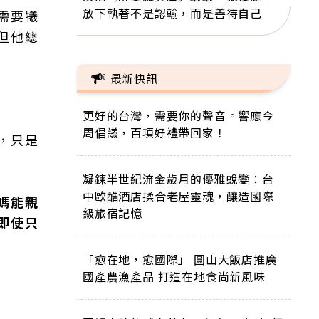
放下執著不是認輸，而是善待自己
需要犧
但他總
最新快訊
更好的台灣，需要你的聲音。響應今
周倡議，百項好禮帶回家！
，只是
凝鍊半世紀流金歲月的優雅蛻變：台
中歐酷酒店揉合老屋靈魂，釀造國際
媽能親
級旅宿記憶
即使只
「愈在地，愈國際」 圓山大飯店推廣
國產農漁產品 打造在地食尚新風味