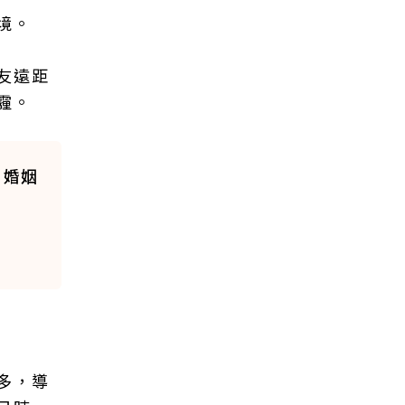
境。
友遠距
霾。
；婚姻
多，導