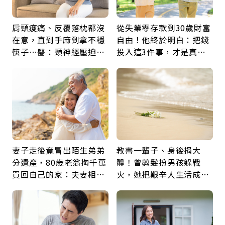
肩頸痠痛、反覆落枕都沒
從失業零存款到30歲財富
在意，直到手麻到拿不穩
自由！他終於明白：把錢
筷子…醫：頸神經壓迫上
投入這3件事，才是真正
身，打破固定姿勢才是關
留給未來的自己
鍵
妻子走後竟冒出陌生弟弟
教書一輩子、身後捐大
分遺產，80歲老翁掏千萬
體！曾剪髮扮男孩躲戰
買回自己的家：夫妻相守
火，她把艱辛人生活成風
60年，卻輸給一個名字
景：生命價值在於成為祝
福