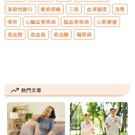
漸歇性跛行
痠麻疼痛
三高
血液循環
洗腎
吸菸
心臟血管疾病
腦血管疾病
心肌梗塞
高血壓
高血脂
高血糖
糖尿病
熱門文章