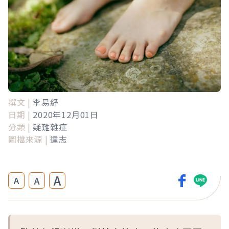
撰文 |
李易紓
日期 |
2020年12月01日
分類 |
疑難雜症
圖檔來源 |
達志
A
A
A