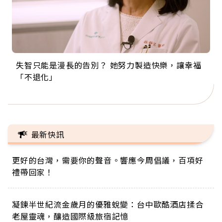
失智只能是漫長的告別？ 她努力製造快樂，讓幸福
來自剛果的巧克力神父 為台灣奉獻36年 「台灣是我
63歲卸矽谷副總、搬回台灣找快樂！「蛋黃哥小
104歲打破金氏世界紀錄 成為全球最年長羽球選
事業巔峰他選擇追夢…黑手阿伯拉小提琴還登上小
「不退化」
的家，我連作夢都講台語！」
丑」走進安養院，逗樂上萬爺奶：退休後才開始真
手，分享長壽的秘密原來是「這個」
巨蛋！連CNN都大讚！
正的人生
最新快訊
更好的台灣，需要你的聲音。響應今周倡議，百項好
禮帶回家！
凝鍊半世紀流金歲月的優雅蛻變：台中歐酷酒店揉合
老屋靈魂，釀造國際級旅宿記憶