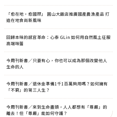
「愈在地，愈國際」 圓山大飯店推廣國產農漁產品 打
造在地食尚新風味
回歸本味的感官革命：心泰 GLin 如何用自然風土征服
高端味蕾
今周刊新書／只要有心，你也可以成為那個改變他人
生命的人
今周刊新書／退休金準備1千1百萬夠用嗎？如何擁有
「不窮」的第三人生？
今周刊新書／來到生命盡頭，人人都想有「尊嚴」的
離去！但「尊嚴」能如何守護？