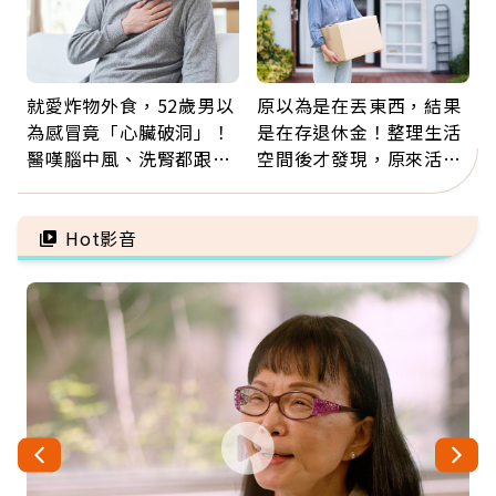
就愛炸物外食，52歲男以
原以為是在丟東西，結果
為感冒竟「心臟破洞」！
是在存退休金！整理生活
醫嘆腦中風、洗腎都跟它
空間後才發現，原來活得
有關：4警訊是心臟在呼
這麼輕鬆也能存錢
救
Hot影音