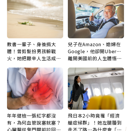
教書一輩子、身後捐大
兒子在Amazon、媳婦在
體！曾剪髮扮男孩躲戰
Google，他卻開Uber…
火，她把艱辛人生活成風
離開美國前的人生體悟：
景：生命價值在於成為祝
好的壞的都不會永遠
福
年年健檢一張紅字都沒
飛日本2小時竟罹「經濟
有，為何血管說塞就塞？
艙症候群」！她左腿腫到
心臟醫從鬼門關前拉回病
走不了路…為什麼會「靜