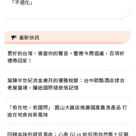
「不退化」
的家，我連作夢都講台語！」
丑」走進安養院，逗樂上萬爺奶：退休後才開始真
手，分享長壽的秘密原來是「這個」
巨蛋！連CNN都大讚！
正的人生
最新快訊
更好的台灣，需要你的聲音。響應今周倡議，百項好
禮帶回家！
凝鍊半世紀流金歲月的優雅蛻變：台中歐酷酒店揉合
老屋靈魂，釀造國際級旅宿記憶
「愈在地，愈國際」 圓山大飯店推廣國產農漁產品 打
造在地食尚新風味
回歸本味的感官革命：心泰 GLin 如何用自然風土征服