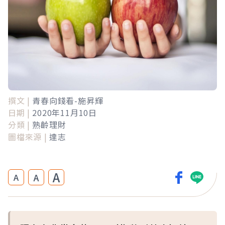
撰文 |
青春向錢看-施昇輝
日期 |
2020年11月10日
分類 |
熟齡理財
圖檔來源 |
達志
A
A
A