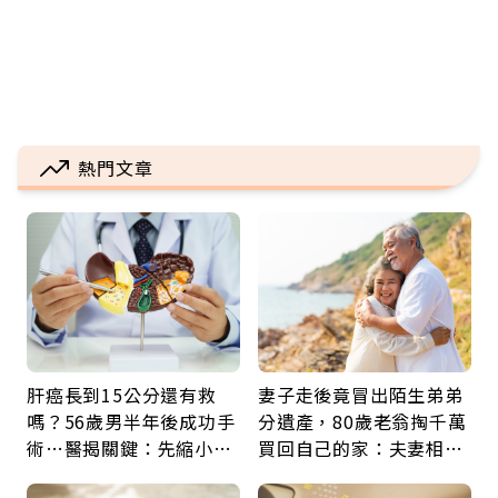
熱門文章
肝癌長到15公分還有救
妻子走後竟冒出陌生弟弟
嗎？56歲男半年後成功手
分遺產，80歲老翁掏千萬
術…醫揭關鍵：先縮小腫
買回自己的家：夫妻相守
瘤再談根治
60年，卻輸給一個名字