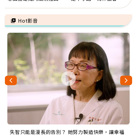
人：會不會心梗要看對數
脈血栓」？醫示警7種人
字
注意
Hot影音
失智只能是漫長的告別？ 她努力製造快樂，讓幸福
來自剛果的巧克力神父 為台灣奉獻36年 「台灣是我
63歲卸矽谷副總、搬回台灣找快樂！「蛋黃哥小
104歲打破金氏世界紀錄 成為全球最年長羽球選
事業巔峰他選擇追夢…黑手阿伯拉小提琴還登上小