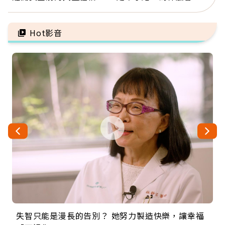
好的壞的都不會永遠
脈血栓」？醫示警7種人
注意
Hot影音
失智只能是漫長的告別？ 她努力製造快樂，讓幸福
來自剛果的巧克力神父 為台灣奉獻36年 「台灣是我
63歲卸矽谷副總、搬回台灣找快樂！「蛋黃哥小
104歲打破金氏世界紀錄 成為全球最年長羽球選
事業巔峰他選擇追夢…黑手阿伯拉小提琴還登上小