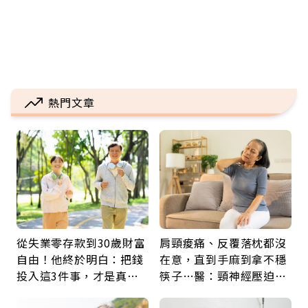
熱門文章
從失業零存款到30歲財富
肩頸痠痛、反覆落枕都沒
自由！他終於明白：把錢
在意，直到手麻到拿不穩
投入這3件事，才是真正
筷子…醫：頸神經壓迫上
留給未來的自己
身，打破固定姿勢才是關