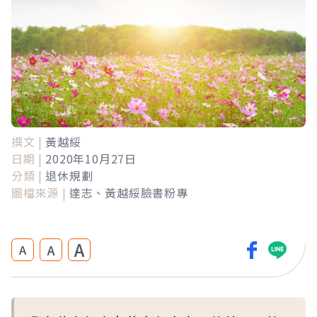
撰文 |
黃越綏
日期 |
2020年10月27日
分類 |
退休規劃
圖檔來源 |
達志、黃越綏臉書粉專
A
A
A