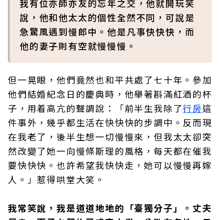
我有位亦師亦友的忘年之交，他就開玩笑
說，他和他太太的個性全然不同，可說是
急驚風遇到慢郎中。他是凡事快快快，而
他的妻子則有空就慢慢慢。
但一晃眼，他們竟然也和平共處了七十年。參加
他們結婚紀念日的慶典時，他舉著斟滿紅酒的杯
子，用着高亢的聲調說：「前半生我除了
行房
這
件事外，幾乎都生活在快快快的步調中。反而現
在我老了，後半生想一切慢慢來，但我太太卻突
然改變了她一向慢條斯理的風格，每天都在催我
要快快快。也許希望我快快走，她可以慢慢再嫁
人。」惹得哄堂大笑。
我常笑說，我是道道地地的「臺獨分子」。丈夫