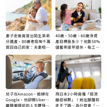
鍵
妻子走後竟冒出陌生弟弟
40歲、50歲、60歲淨資
分遺產，80歲老翁掏千萬
產目標是多少？他靠50%
買回自己的家：夫妻相守
儲蓄率提早退休，每工作
60年，卻輸給一個名字
1年買下1年自由
兒子在Amazon、媳婦在
飛日本2小時竟罹「經濟
Google，他卻開Uber…
艙症候群」！她左腿腫到
離開美國前的人生體悟：
走不了路…為什麼會「靜