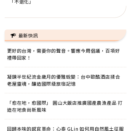
「不退化」
的家，我連作夢都講台語！」
丑」走進安養院，逗樂上萬爺奶：退休後才開始真
手，分享長壽的秘密原來是「這個」
巨蛋！連CNN都大讚！
正的人生
最新快訊
更好的台灣，需要你的聲音。響應今周倡議，百項好
禮帶回家！
凝鍊半世紀流金歲月的優雅蛻變：台中歐酷酒店揉合
老屋靈魂，釀造國際級旅宿記憶
「愈在地，愈國際」 圓山大飯店推廣國產農漁產品 打
造在地食尚新風味
回歸本味的感官革命：心泰 GLin 如何用自然風土征服