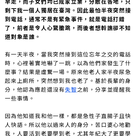
早走，而子女們均已成家立業，分散在各地，只
剩下我一個人獨居在臺灣。因此最怕半夜突然接
到電話，通常不是有緊急事件，就是電話打錯
了，前者是令人心驚膽跳，而後者想幹譙卻不知
道對象是誰。
有一天半夜，當我突然接到這位忘年之交的電話
時，心裡著實地嚇了一跳，以為他們家發生了什
麼事？結果是虛驚一場。原來他老人家半夜尿急
起來上廁所，突然想到我也老了。基於長輩的身
分，他認為應趁還沒有
失智
之前，分享並提醒我
一些事情。
因為他知道我和他一樣，都是急性子直腸子且快
人快語。所以他以過來人的身分，苦口婆心地勸
我，人要活到老要學到老，尤其年紀大了更要學