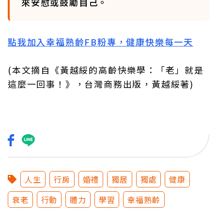
來安慰或鼓勵自己。
點我加入幸福熟齡FB粉專，健康快樂每一天
(本文摘自《黃越綏的高齡快樂學：「老」就是
這麼一回事！》，台灣商務出版，黃越綏著)
人生
行房
婚禮
獨居
獨處
健康
衰老
行動
體力
學習
幸福熟齡