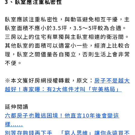
3、臥室應注重私密性
臥室應該注重私密性，與動區避免相互干擾，主
臥室面積不應小於3.5坪，3.5～5坪較為合適。
三房以上的住宅有單獨與主臥室相連的衛浴間。
其他臥室的面積可以適當小一些，經濟上比較合
理，臥室之間儘量各自獨立，否則生活上會非常
不便。
※本文獲好房網授權轉載，原文：
房子不是越大
越好！專家曝：有2大條件才叫「完美格局」
延伸閱讀
六都房子也難逃困境！他直言10年後會變這
樣......
別等存夠錢再下手 「窮人思維」讓你永遠買不