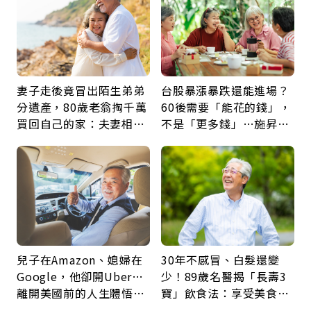
妻子走後竟冒出陌生弟弟
台股暴漲暴跌還能進場？
分遺產，80歲老翁掏千萬
60後需要「能花的錢」，
買回自己的家：夫妻相守
不是「更多錢」…施昇
60年，卻輸給一個名字
輝：退休族最適合這種股
票
兒子在Amazon、媳婦在
30年不感冒、白髮還變
Google，他卻開Uber…
少！89歲名醫揭「長壽3
離開美國前的人生體悟：
寶」飲食法：享受美食不
好的壞的都不會永遠
忌口，偶爾也該吃點肉