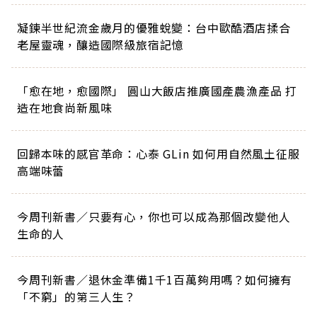
凝鍊半世紀流金歲月的優雅蛻變：台中歐酷酒店揉合
老屋靈魂，釀造國際級旅宿記憶
「愈在地，愈國際」 圓山大飯店推廣國產農漁產品 打
造在地食尚新風味
回歸本味的感官革命：心泰 GLin 如何用自然風土征服
高端味蕾
今周刊新書／只要有心，你也可以成為那個改變他人
生命的人
今周刊新書／退休金準備1千1百萬夠用嗎？如何擁有
「不窮」的第三人生？