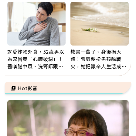
就愛炸物外食，52歲男以
教書一輩子、身後捐大
為感冒竟「心臟破洞」！
體！曾剪髮扮男孩躲戰
醫嘆腦中風、洗腎都跟它
火，她把艱辛人生活成風
有關：4警訊是心臟在呼
景：生命價值在於成為祝
救
福
Hot影音