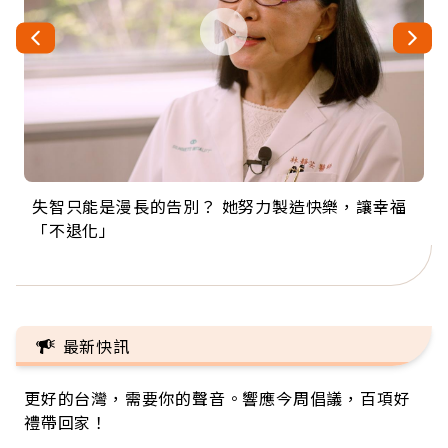
失智只能是漫長的告別？ 她努力製造快樂，讓幸福
來自剛果的巧克力神父 為台灣奉獻36年 「台灣是我
63歲卸矽谷副總、搬回台灣找快樂！「蛋黃哥小
104歲打破金氏世界紀錄 成為全球最年長羽球選
事業巔峰他選擇追夢…黑手阿伯拉小提琴還登上小
「不退化」
的家，我連作夢都講台語！」
丑」走進安養院，逗樂上萬爺奶：退休後才開始真
手，分享長壽的秘密原來是「這個」
巨蛋！連CNN都大讚！
正的人生
最新快訊
更好的台灣，需要你的聲音。響應今周倡議，百項好
禮帶回家！