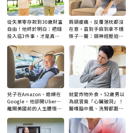
從失業零存款到30歲財富
肩頸痠痛、反覆落枕都沒
自由！他終於明白：把錢
在意，直到手麻到拿不穩
投入這3件事，才是真正
筷子…醫：頸神經壓迫上
留給未來的自己
身，打破固定姿勢才是關
鍵
兒子在Amazon、媳婦在
就愛炸物外食，52歲男以
Google，他卻開Uber…
為感冒竟「心臟破洞」！
離開美國前的人生體悟：
醫嘆腦中風、洗腎都跟它
好的壞的都不會永遠
有關：4警訊是心臟在呼
救