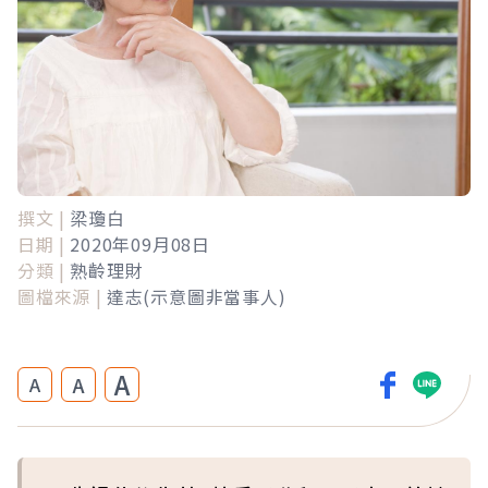
撰文 |
梁瓊白
日期 |
2020年09月08日
分類 |
熟齡理財
圖檔來源 |
達志(示意圖非當事人)
A
A
A