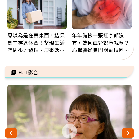
原以為是在丟東西，結果
年年健檢一張紅字都沒
是在存退休金！整理生活
有，為何血管說塞就塞？
空間後才發現，原來活得
心臟醫從鬼門關前拉回病
這麼輕鬆也能存錢
人：會不會心梗要看對數
字
Hot影音