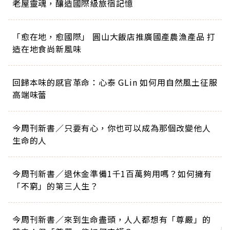
老屋靈魂，釀造國際級旅宿記憶
「愈在地，愈國際」 圓山大飯店推廣國產農漁產品 打
造在地食尚新風味
回歸本味的感官革命：心泰 GLin 如何用自然風土征服
高端味蕾
今周刊新書／只要有心，你也可以成為那個改變他人
生命的人
今周刊新書／退休金準備1千1百萬夠用嗎？如何擁有
「不窮」的第三人生？
今周刊新書／來到生命盡頭，人人都想有「尊嚴」的