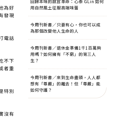
回歸本味的感官革命：心泰 GLin 如何
他為好
用自然風土征服高端味蕾
有發現
今周刊新書／只要有心，你也可以成
為那個改變他人生命的人
打電話
今周刊新書／退休金準備1千1百萬夠
用嗎？如何擁有「不窮」的第三人
吃不下
生？
或者重
今周刊新書／來到生命盡頭，人人都
想有「尊嚴」的離去！但「尊嚴」能
如何守護？
是特別
實沒有