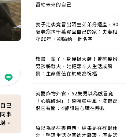
留給未來的自己
妻子走後竟冒出陌生弟弟分遺產，80
歲老翁掏千萬買回自己的家：夫妻相
守60年，卻輸給一個名字
教書一輩子、身後捐大體！曾剪髮扮
男孩躲戰火，她把艱辛人生活成風
景：生命價值在於成為祝福
就愛炸物外食，52歲男以為感冒竟
「心臟破洞」！醫嘆腦中風、洗腎都
自己
跟它有關：4警訊是心臟在呼救
同事
堪。
原以為是在丟東西，結果是在存退休
金！整理生活空間後才發現，原來活