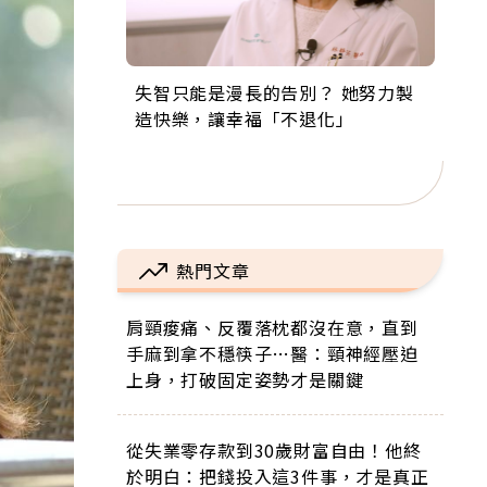
失智只能是漫長的告別？ 她努力製
來自剛果的巧克力神父 為台灣奉獻
63歲卸矽谷副總、搬回台灣找快
104歲打破金氏世界紀錄 成為全球
事業巔峰他選擇追夢…黑手阿伯拉
造快樂，讓幸福「不退化」
36年 「台灣是我的家，我連作夢都
樂！「蛋黃哥小丑」走進安養院，
最年長羽球選手，分享長壽的秘密
小提琴還登上小巨蛋！連CNN都大
講台語！」
逗樂上萬爺奶：退休後才開始真正
原來是「這個」
讚！
的人生
熱門文章
肩頸痠痛、反覆落枕都沒在意，直到
手麻到拿不穩筷子…醫：頸神經壓迫
上身，打破固定姿勢才是關鍵
從失業零存款到30歲財富自由！他終
於明白：把錢投入這3件事，才是真正