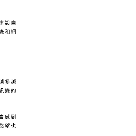
建設自
錄和網
越多越
訊錄的
會感到
慾望也