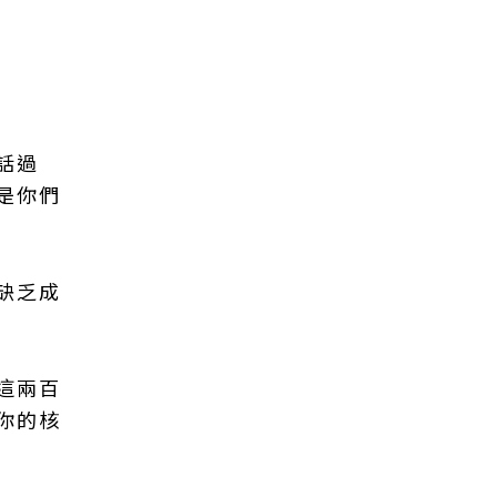
話過
是你們
缺乏成
這兩百
你的核