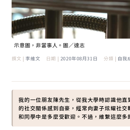
示意圖，非當事人。圖／達志
撰文 |
李維文
日期 |
2020年08月31日
分類 |
自我
我的一位朋友陳先生，從我大學時認識他直
的社交關係感到自豪，經常向妻子炫耀社交
和同學中是多麼受歡迎。不過，維繫這麼多