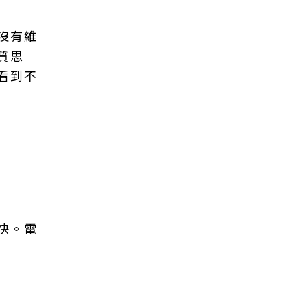
沒有維
質思
看到不
快。電