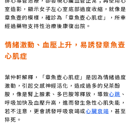
排心導管治療，卻發現心臟血管正常；再使用心
室造影，顯示女子左心室底部過度收縮，就像是
章魚壺的模樣，確診為「章魚壺心肌症」，所幸
經過藥物支持性治療後康復出院。
情緒激動、血壓上升，易誘發章魚壺
心肌症
葉仲軒解釋，「章魚壺心肌症」是因為情緒過度
激動，引起交感神經活化，造成過多的兒茶酚
胺，像是腎上腺素、多巴胺等釋放，導致
心跳
、
呼吸加快及血壓升高，進而發生急性心肌失能，
若不注意，更會誘發呼吸衰竭或
心臟衰竭
，甚至
猝死。