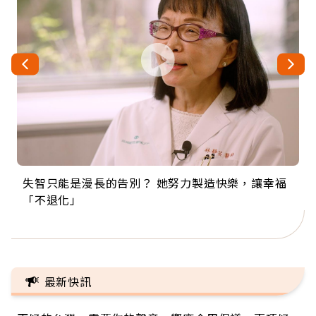
失智只能是漫長的告別？ 她努力製造快樂，讓幸福
來自剛果的巧克力神父 為台灣奉獻36年 「台灣是我
63歲卸矽谷副總、搬回台灣找快樂！「蛋黃哥小
104歲打破金氏世界紀錄 成為全球最年長羽球選
事業巔峰他選擇追夢…黑手阿伯拉小提琴還登上小
「不退化」
的家，我連作夢都講台語！」
丑」走進安養院，逗樂上萬爺奶：退休後才開始真
手，分享長壽的秘密原來是「這個」
巨蛋！連CNN都大讚！
正的人生
最新快訊