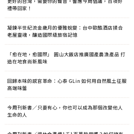
更好的台灣，需要你的聲音。響應今周倡議，百項好
禮帶回家！
凝鍊半世紀流金歲月的優雅蛻變：台中歐酷酒店揉合
老屋靈魂，釀造國際級旅宿記憶
「愈在地，愈國際」 圓山大飯店推廣國產農漁產品 打
造在地食尚新風味
回歸本味的感官革命：心泰 GLin 如何用自然風土征服
高端味蕾
今周刊新書／只要有心，你也可以成為那個改變他人
生命的人