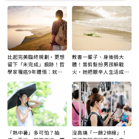
比起完美臨終規劃，更想
教書一輩子、身後捐大
留下「未完成」痕跡！哲
體！曾剪髮扮男孩躲戰
學家罹癌9年體悟：就算
火，她把艱辛人生活成風
給人添麻煩，我仍想與明
景：生命價值在於成為祝
天相遇
福
「熱中暑」多可怕？抽
沒高燒「一篩2條線」！