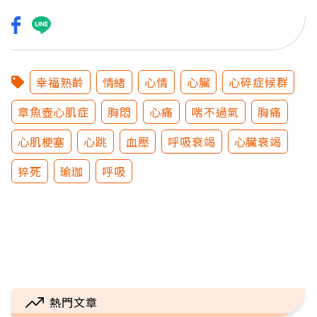
幸福熟齡
情緒
心情
心臟
心碎症候群
章魚壺心肌症
胸悶
心痛
喘不過氣
胸痛
心肌梗塞
心跳
血壓
呼吸衰竭
心臟衰竭
猝死
瑜珈
呼吸
熱門文章