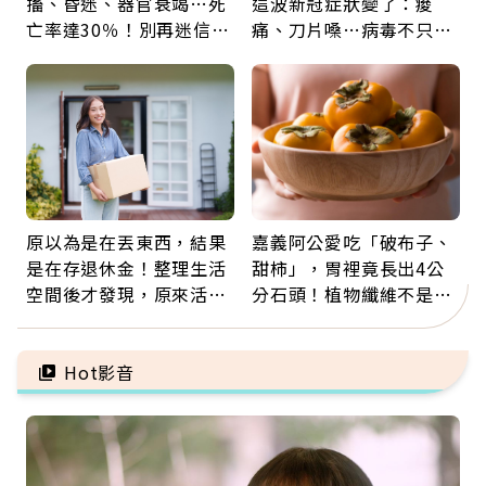
搐、昏迷、器官衰竭…死
這波新冠症狀變了：痠
亡率達30％！別再迷信
痛、刀片嗓…病毒不只攻
「擦酒精、吃退燒藥」，
肺，三高族恐引發全身血
5招才能真救命
管發炎
原以為是在丟東西，結果
嘉義阿公愛吃「破布子、
是在存退休金！整理生活
甜柿」，胃裡竟長出4公
空間後才發現，原來活得
分石頭！植物纖維不是吃
這麼輕鬆也能存錢
越多越好，這些水果都上
榜
Hot影音