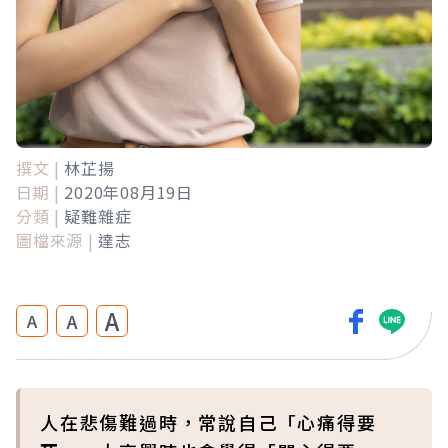
撰文 |
林芷揚
日期 |
2020年08月19日
分類 |
疑難雜症
圖檔來源 |
達志
A
A
A
人在悲傷難過時，常說自己「心痛得要