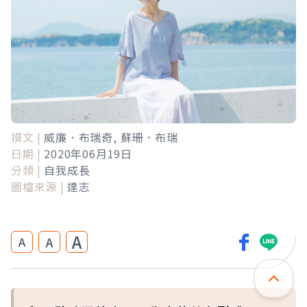
撰文 |
威廉．布瑞奇, 蘇珊．布瑞
日期 |
2020年06月19日
分類 |
自我成長
圖檔來源 |
達志
A
下一則 ＋
A
A
讓「身體」高興，才能活得快
樂！當你善待自己，身體會讓你
的心靈恢復平靜