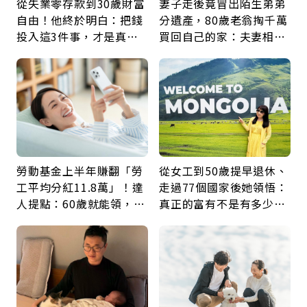
從失業零存款到30歲財富
妻子走後竟冒出陌生弟弟
自由！他終於明白：把錢
分遺產，80歲老翁掏千萬
投入這3件事，才是真正
買回自己的家：夫妻相守
留給未來的自己
60年，卻輸給一個名字
勞動基金上半年賺翻「勞
從女工到50歲提早退休、
工平均分紅11.8萬」！達
走過77個國家後她領悟：
人提點：60歲就能領，重
真正的富有不是有多少
新就業還有隱藏版退休金
錢，而是擁有選擇人生的
自由