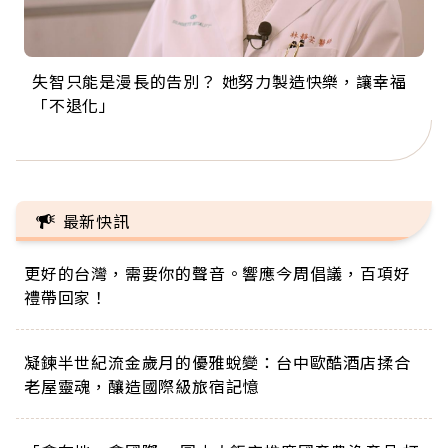
失智只能是漫長的告別？ 她努力製造快樂，讓幸福
來自剛果的巧克力神父 為台灣奉獻36年 「台灣是我
63歲卸矽谷副總、搬回台灣找快樂！「蛋黃哥小
104歲打破金氏世界紀錄 成為全球最年長羽球選
事業巔峰他選擇追夢…黑手阿伯拉小提琴還登上小
「不退化」
的家，我連作夢都講台語！」
丑」走進安養院，逗樂上萬爺奶：退休後才開始真
手，分享長壽的秘密原來是「這個」
巨蛋！連CNN都大讚！
正的人生
最新快訊
更好的台灣，需要你的聲音。響應今周倡議，百項好
禮帶回家！
凝鍊半世紀流金歲月的優雅蛻變：台中歐酷酒店揉合
老屋靈魂，釀造國際級旅宿記憶