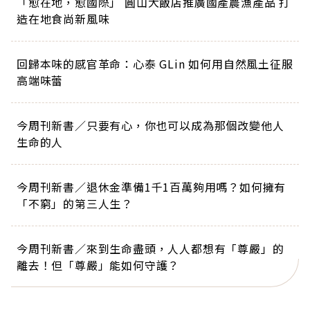
「愈在地，愈國際」 圓山大飯店推廣國產農漁產品 打
造在地食尚新風味
回歸本味的感官革命：心泰 GLin 如何用自然風土征服
高端味蕾
今周刊新書／只要有心，你也可以成為那個改變他人
生命的人
今周刊新書／退休金準備1千1百萬夠用嗎？如何擁有
「不窮」的第三人生？
今周刊新書／來到生命盡頭，人人都想有「尊嚴」的
離去！但「尊嚴」能如何守護？