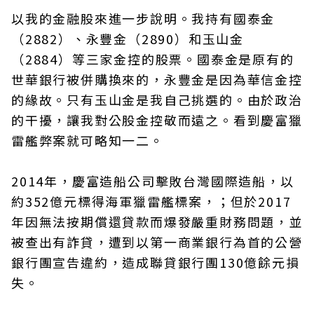
以我的金融股來進一步說明。我持有國泰金
（2882）、永豐金（2890）和玉山金
（2884）等三家金控的股票。國泰金是原有的
世華銀行被併購換來的，永豐金是因為華信金控
的緣故。只有玉山金是我自己挑選的。由於政治
的干擾，讓我對公股金控敬而遠之。看到慶富獵
雷艦弊案就可略知一二。
2014年，慶富造船公司擊敗台灣國際造船，以
約352億元標得海軍獵雷艦標案，；但於2017
年因無法按期償還貸款而爆發嚴重財務問題，並
被查出有詐貸，遭到以第一商業銀行為首的公營
銀行團宣告違約，造成聯貸銀行團130億餘元損
失。