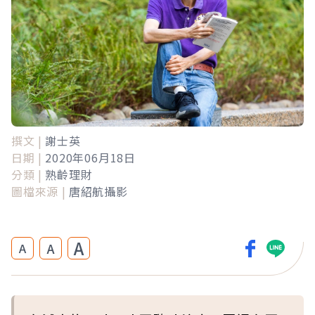
撰文 |
謝士英
日期 |
2020年06月18日
分類 |
熟齡理財
圖檔來源 |
唐紹航攝影
A
A
A