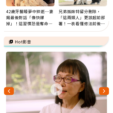
42歲牙醫睡夢中猝逝…妻
兄弟姊妹特留分刪除，
揭最後對話「像快爆
「這兩類人」更該超前部
掉」！這習慣恐是奪命原
署！一表看懂修法前後差
因：沒有一份工作值得用
異：沒留遺囑手足反而分
命交換
更多
Hot影音