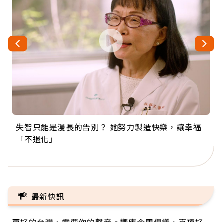
失智只能是漫長的告別？ 她努力製造快樂，讓幸福
來自剛果的巧克力神父 為台灣奉獻36年 「台灣是我
63歲卸矽谷副總、搬回台灣找快樂！「蛋黃哥小
104歲打破金氏世界紀錄 成為全球最年長羽球選
事業巔峰他選擇追夢…黑手阿伯拉小提琴還登上小
「不退化」
的家，我連作夢都講台語！」
丑」走進安養院，逗樂上萬爺奶：退休後才開始真
手，分享長壽的秘密原來是「這個」
巨蛋！連CNN都大讚！
正的人生
最新快訊
更好的台灣，需要你的聲音。響應今周倡議，百項好