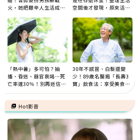
火，她把艱辛人生活成風
空間後才發現，原來活得
景：生命價值在於成為祝
這麼輕鬆也能存錢
福
「熱中暑」多可怕？抽
30年不感冒、白髮還變
搐、昏迷、器官衰竭…死
少！89歲名醫揭「長壽3
亡率達30％！別再迷信
寶」飲食法：享受美食不
「擦酒精、吃退燒藥」，
忌口，偶爾也該吃點肉
5招才能真救命
Hot影音