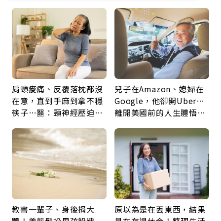
肩頸痠痛、反覆落枕都沒
兒子在Amazon、媳婦在
在意，直到手麻到拿不穩
Google，他卻開Uber…
筷子…醫：頸神經壓迫上
離開美國前的人生體悟：
身，打破固定姿勢才是關
好的壞的都不會永遠
鍵
教書一輩子、身後捐大
原以為是在丟東西，結果
體！曾剪髮扮男孩躲戰
是在存退休金！整理生活