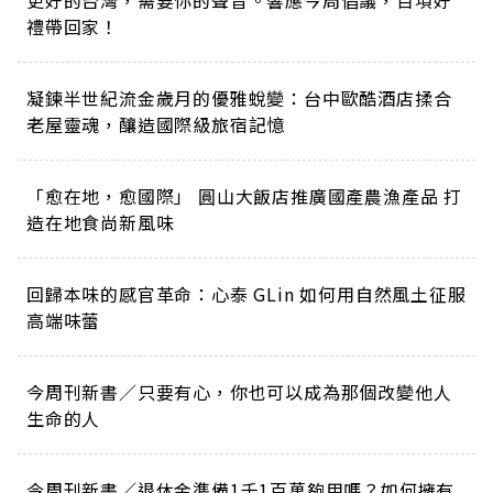
禮帶回家！
凝鍊半世紀流金歲月的優雅蛻變：台中歐酷酒店揉合
老屋靈魂，釀造國際級旅宿記憶
「愈在地，愈國際」 圓山大飯店推廣國產農漁產品 打
造在地食尚新風味
回歸本味的感官革命：心泰 GLin 如何用自然風土征服
高端味蕾
今周刊新書／只要有心，你也可以成為那個改變他人
生命的人
今周刊新書／退休金準備1千1百萬夠用嗎？如何擁有