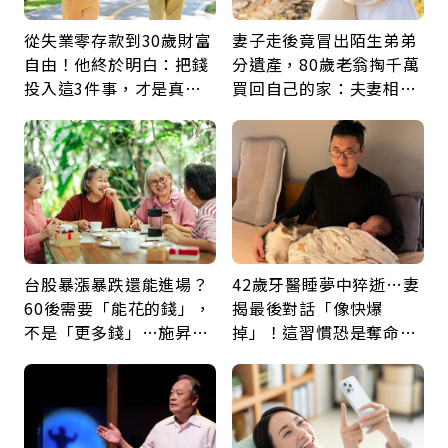
從失業零存款到30歲財富
妻子走後竟冒出陌生弟弟
自由！他終於明白：把錢
分遺產，80歲老翁掏千萬
投入這3件事，才是真正
買回自己的家：夫妻相守
留給未來的自己
60年，卻輸給一個名字
台股暴漲暴跌還能進場？
42歲牙醫睡夢中猝逝…妻
60後需要「能花的錢」，
揭最後對話「像快爆
不是「更多錢」…施昇
掉」！這習慣恐是奪命原
輝：退休族最適合這種股
因：沒有一份工作值得用
票
命交換