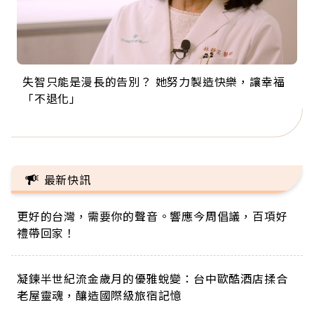
失智只能是漫長的告別？ 她努力製造快樂，讓幸福
來自剛果的巧克力神父 為台灣奉獻36年 「台灣是我
63歲卸矽谷副總、搬回台灣找快樂！「蛋黃哥小
104歲打破金氏世界紀錄 成為全球最年長羽球選
事業巔峰他選擇追夢…黑手阿伯拉小提琴還登上小
「不退化」
的家，我連作夢都講台語！」
丑」走進安養院，逗樂上萬爺奶：退休後才開始真
手，分享長壽的秘密原來是「這個」
巨蛋！連CNN都大讚！
正的人生
最新快訊
更好的台灣，需要你的聲音。響應今周倡議，百項好
禮帶回家！
凝鍊半世紀流金歲月的優雅蛻變：台中歐酷酒店揉合
老屋靈魂，釀造國際級旅宿記憶