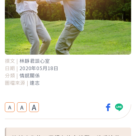
撰文 |
林靜君談心室
日期 |
2020年05月18日
分類 |
情感關係
圖檔來源 |
達志
A
A
A