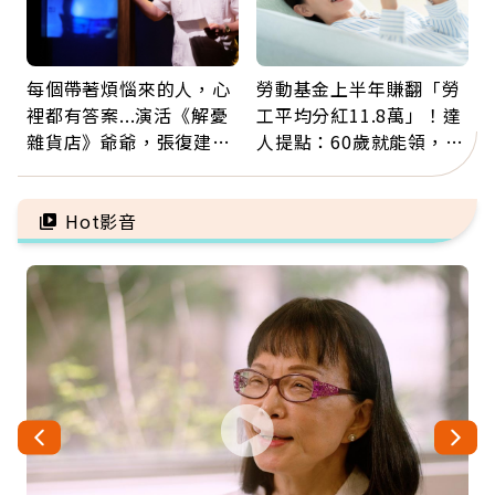
每個帶著煩惱來的人，心
勞動基金上半年賺翻「勞
裡都有答案...演活《解憂
工平均分紅11.8萬」！達
雜貨店》爺爺，張復建：
人提點：60歲就能領，重
放下執著不是認輸，而是
新就業還有隱藏版退休金
善待自己
Hot影音