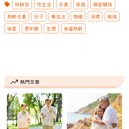
林靜芸
性生活
夫妻
家庭
親密關係
熟齡夫妻
日子
養生法
情緒
深蹲
瑜珈
做愛
更年期
生理
幸福熟齡
熱門文章