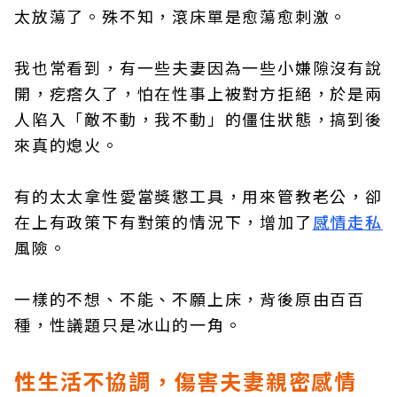
太放蕩了。殊不知，滾床單是愈蕩愈刺激。
我也常看到，有一些夫妻因為一些小嫌隙沒有說
開，疙瘩久了，怕在性事上被對方拒絕，於是兩
人陷入「敵不動，我不動」的僵住狀態，搞到後
來真的熄火。
有的太太拿性愛當獎懲工具，用來管教老公，卻
在上有政策下有對策的情況下，增加了
感情走私
風險。
一樣的不想、不能、不願上床，背後原由百百
種，性議題只是冰山的一角。
性生活不協調，傷害夫妻親密感情