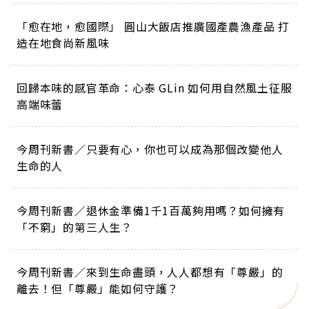
「愈在地，愈國際」 圓山大飯店推廣國產農漁產品 打
造在地食尚新風味
回歸本味的感官革命：心泰 GLin 如何用自然風土征服
高端味蕾
今周刊新書／只要有心，你也可以成為那個改變他人
生命的人
今周刊新書／退休金準備1千1百萬夠用嗎？如何擁有
「不窮」的第三人生？
今周刊新書／來到生命盡頭，人人都想有「尊嚴」的
離去！但「尊嚴」能如何守護？