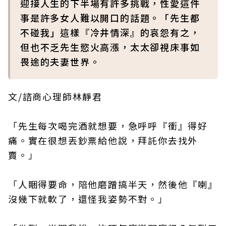
迎接人生的下半場有許多挑戰，性愛這件
事是許多女人難以開口的話題。「先生都
不碰我」這樣『冷井情深』的哀怨有之，
但也不乏先生慾火高漲，太太卻視床事如
畏途的夫妻世界。
文/諮商心理師林靜君
「先生每次喝完酒就想要，急呼呼『衝』得好
痛。實在很想丟鈔票給他說，拜託你去找外
賣。」
「人睏得要命，陪他磨蹭搞半天，然後他『喇』
沒幾下就軟了，還怪我姿勢不對。」