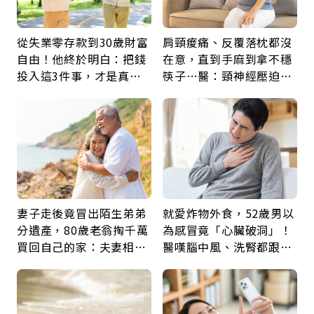
從失業零存款到30歲財富
肩頸痠痛、反覆落枕都沒
自由！他終於明白：把錢
在意，直到手麻到拿不穩
投入這3件事，才是真正
筷子…醫：頸神經壓迫上
留給未來的自己
身，打破固定姿勢才是關
鍵
妻子走後竟冒出陌生弟弟
就愛炸物外食，52歲男以
分遺產，80歲老翁掏千萬
為感冒竟「心臟破洞」！
買回自己的家：夫妻相守
醫嘆腦中風、洗腎都跟它
60年，卻輸給一個名字
有關：4警訊是心臟在呼
救