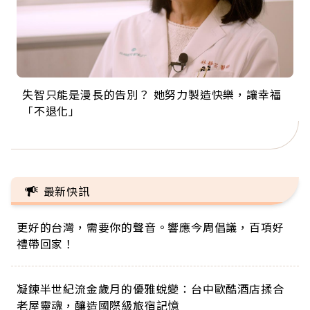
失智只能是漫長的告別？ 她努力製造快樂，讓幸福
來自剛果的巧克力神父 為台灣奉獻36年 「台灣是我
63歲卸矽谷副總、搬回台灣找快樂！「蛋黃哥小
104歲打破金氏世界紀錄 成為全球最年長羽球選
事業巔峰他選擇追夢…黑手阿伯拉小提琴還登上小
「不退化」
的家，我連作夢都講台語！」
丑」走進安養院，逗樂上萬爺奶：退休後才開始真
手，分享長壽的秘密原來是「這個」
巨蛋！連CNN都大讚！
正的人生
最新快訊
更好的台灣，需要你的聲音。響應今周倡議，百項好
禮帶回家！
凝鍊半世紀流金歲月的優雅蛻變：台中歐酷酒店揉合
老屋靈魂，釀造國際級旅宿記憶