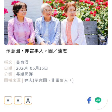
示意圖，非當事人。圖／達志
撰文 |
黃育清
日期 |
2020年05月15日
分類 |
長期照護
圖檔來源 |
達志(示意圖，非當事人。)
A
A
A