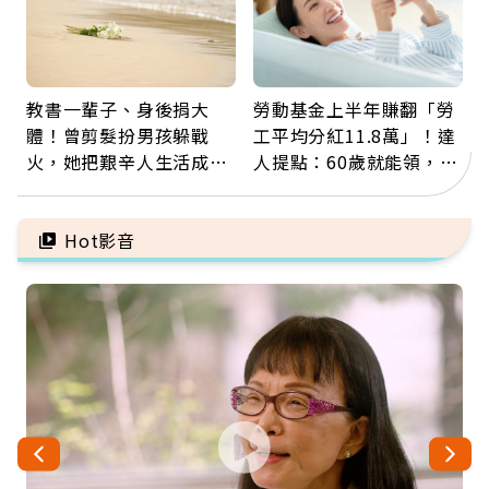
教書一輩子、身後捐大
勞動基金上半年賺翻「勞
體！曾剪髮扮男孩躲戰
工平均分紅11.8萬」！達
火，她把艱辛人生活成風
人提點：60歲就能領，重
景：生命價值在於成為祝
新就業還有隱藏版退休金
福
Hot影音