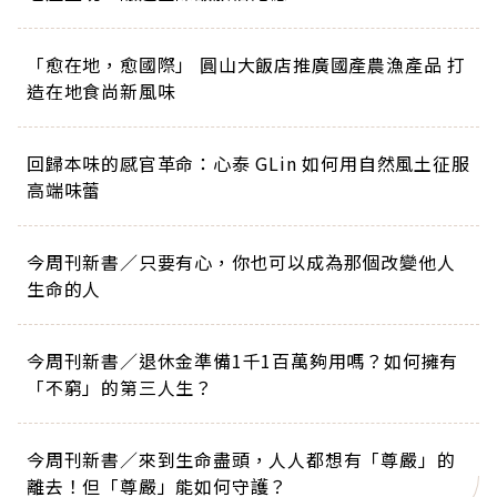
「愈在地，愈國際」 圓山大飯店推廣國產農漁產品 打
造在地食尚新風味
回歸本味的感官革命：心泰 GLin 如何用自然風土征服
高端味蕾
今周刊新書／只要有心，你也可以成為那個改變他人
生命的人
今周刊新書／退休金準備1千1百萬夠用嗎？如何擁有
「不窮」的第三人生？
今周刊新書／來到生命盡頭，人人都想有「尊嚴」的
離去！但「尊嚴」能如何守護？