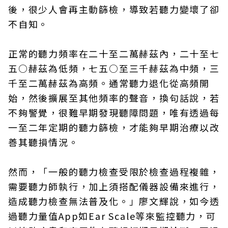
後，很少人會再主動篩檢，導致若聽力變壞了卻
不自知。
正常的聽力頻率在二十至二萬赫茲內，二十至七
五○赫茲為低頻，七五○至三千赫茲為中頻，三
千至二萬赫茲為高頻。通常聽力退化從高頻開
始，然後擴展至其他頻率的聲音，換句話說，若
不夠警覺，很難早期發現聽障問題，唯有透過每
一至二年定期的聽力篩檢，才能夠早期治療以改
善其聽損情況。
然而，「一般的聽力檢查受限於檢查過程複雜，
需要聽力師執行，加上須搭配儀器設備來進行，
造成聽力檢查無法普及化。」廖文輝說，如今透
過聽力量值App如Ear Scale等來監控聽力，可