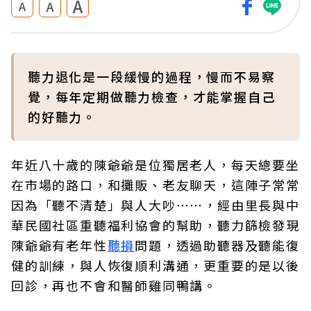
A
A
A
聽力退化是一段緩慢的過程，慢而不易察
覺，每年定期做聽力檢查，才能掌握自己
的好聽力。
年近八十歲的陳爺爺是位獨居老人，每天總要坐
在市場的路口，和攤販、老友聊天，這陣子常常
因為「聽不清楚」與人大吵⋯⋯，經由里長與中
華民國社區重聽福利協會的幫助，聽力篩檢發現
陳爺爺有老年性
聽損
問題，透過助聽器及聽能復
健的訓練，與人恢復順利溝通，更重要的是以後
回診，再也不會和醫師雞同鴨講。