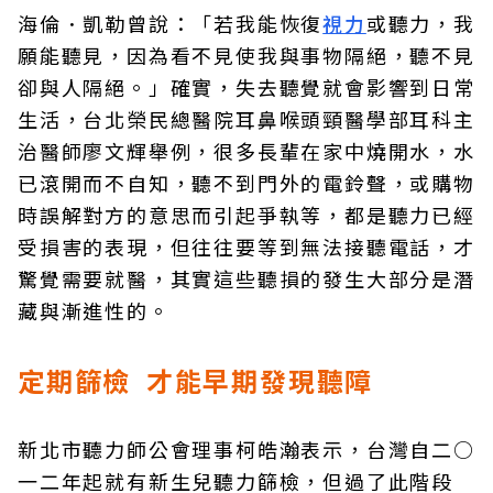
海倫．凱勒曾說：「若我能恢復
視力
或聽力，我
願能聽見，因為看不見使我與事物隔絕，聽不見
卻與人隔絕。」確實，失去聽覺就會影響到日常
生活，台北榮民總醫院耳鼻喉頭頸醫學部耳科主
治醫師廖文輝舉例，很多長輩在家中燒開水，水
已滾開而不自知，聽不到門外的電鈴聲，或購物
時誤解對方的意思而引起爭執等，都是聽力已經
受損害的表現，但往往要等到無法接聽電話，才
驚覺需要就醫，其實這些聽損的發生大部分是潛
藏與漸進性的。
定期篩檢 才能早期發現聽障
新北市聽力師公會理事柯皓瀚表示，台灣自二○
一二年起就有新生兒聽力篩檢，但過了此階段