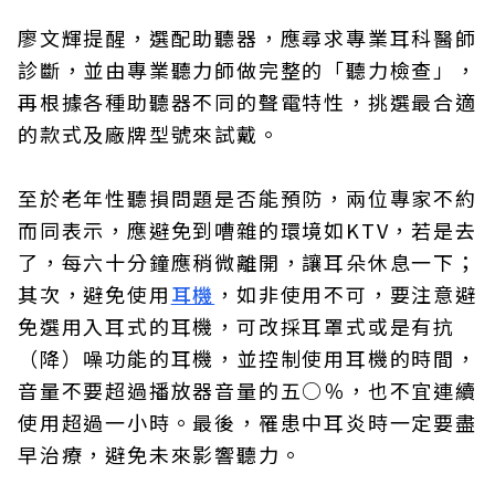
廖文輝提醒，選配助聽器，應尋求專業耳科醫師
診斷，並由專業聽力師做完整的「聽力檢查」，
再根據各種助聽器不同的聲電特性，挑選最合適
的款式及廠牌型號來試戴。
至於老年性聽損問題是否能預防，兩位專家不約
而同表示，應避免到嘈雜的環境如KTV，若是去
了，每六十分鐘應稍微離開，讓耳朵休息一下；
其次，避免使用
耳機
，如非使用不可，要注意避
免選用入耳式的耳機，可改採耳罩式或是有抗
（降）噪功能的耳機，並控制使用耳機的時間，
音量不要超過播放器音量的五○％，也不宜連續
使用超過一小時。最後，罹患中耳炎時一定要盡
早治療，避免未來影響聽力。