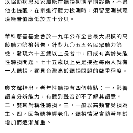
以協助病患和家屬能在聽損初期早期診斷，不過
他也提醒，在家進行聽力檢測時，須留意測試環
境噪音值應低於五十分貝。
華科慈善基金會於一九年公布全台最大規模的高
齡聽力篩檢報告，針對九○五五名民眾聽力篩
檢，發現六十五歲以上長者中，四成有高齡失能
性聽損問題，七十五歲以上更是接近每兩人就有
一人聽損，顯見台灣高齡聽損問題的嚴重程度。
廖文輝指出，老年性聽損有四個特點：一，影響
語言分辨能力，有聽到聲音卻不了解其語意。
二，雙耳對稱性聽損。三，一般以高頻音受損為
主。四，因為聽神經老化，聽損情況會隨著年齡
增加而逐漸加重。