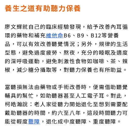
養生之道有助聽力保養
廖文輝就自己的臨床經驗發現，給予改善內耳循
環的藥物和補充
維他命
B6、B9、B12等營養
品，可以有效改善聽覺情況；另外，規律的生活
型態，避免過度疲勞、熬夜，充分的睡眠及適度
的深呼吸運動，避免刺激性食物如咖啡、茶、辣
椒，減少糖分攝取等，對聽力保養也有所助益。
當聽損無法由藥物或手術改善時，便需借助聽覺
輔具的幫忙，如助聽器甚至人工電子耳。對此，
柯皓瀚說：老人家從聽力開始退化至想到需要配
戴助聽器的時間，約六至八年，這段時間聽力可
能從輕度
聽障
，退化成中度聽障、重度聽障。