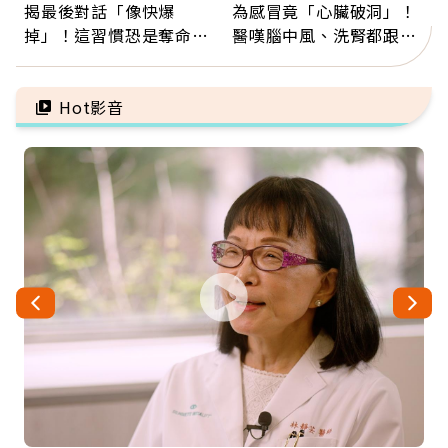
揭最後對話「像快爆
為感冒竟「心臟破洞」！
掉」！這習慣恐是奪命原
醫嘆腦中風、洗腎都跟它
因：沒有一份工作值得用
有關：4警訊是心臟在呼
命交換
救
Hot影音