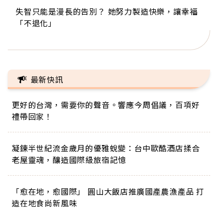
失智只能是漫長的告別？ 她努力製造快樂，讓幸福
來自剛果的巧克力神父 為台灣奉獻36年 「台灣是我
63歲卸矽谷副總、搬回台灣找快樂！「蛋黃哥小
104歲打破金氏世界紀錄 成為全球最年長羽球選
事業巔峰他選擇追夢…黑手阿伯拉小提琴還登上小
「不退化」
的家，我連作夢都講台語！」
丑」走進安養院，逗樂上萬爺奶：退休後才開始真
手，分享長壽的秘密原來是「這個」
巨蛋！連CNN都大讚！
正的人生
最新快訊
更好的台灣，需要你的聲音。響應今周倡議，百項好
禮帶回家！
凝鍊半世紀流金歲月的優雅蛻變：台中歐酷酒店揉合
老屋靈魂，釀造國際級旅宿記憶
「愈在地，愈國際」 圓山大飯店推廣國產農漁產品 打
造在地食尚新風味