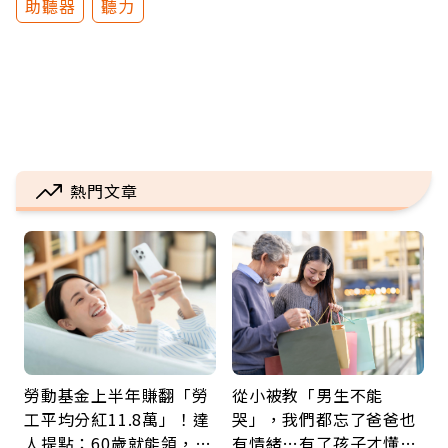
助聽器
聽力
熱門文章
勞動基金上半年賺翻「勞
從小被教「男生不能
工平均分紅11.8萬」！達
哭」，我們都忘了爸爸也
人提點：60歲就能領，重
有情緒…有了孩子才懂：