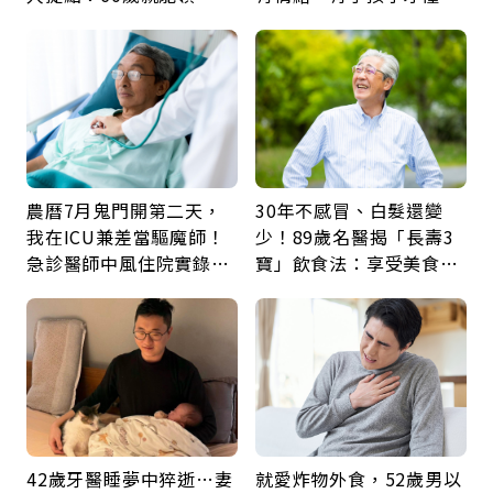
新就業還有隱藏版退休金
父親節最珍貴禮物是一句
久違的關心
農曆7月鬼門開第二天，
30年不感冒、白髮還變
我在ICU兼差當驅魔師！
少！89歲名醫揭「長壽3
急診醫師中風住院實錄：
寶」飲食法：享受美食不
那些怪物原來叫譫妄
忌口，偶爾也該吃點肉
42歲牙醫睡夢中猝逝…妻
就愛炸物外食，52歲男以