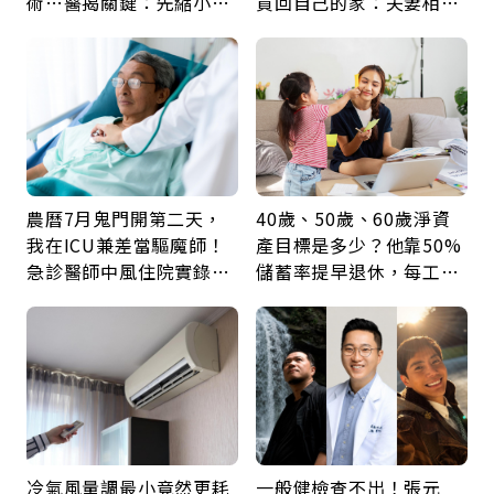
術…醫揭關鍵：先縮小腫
買回自己的家：夫妻相守
瘤再談根治
60年，卻輸給一個名字
農曆7月鬼門開第二天，
40歲、50歲、60歲淨資
我在ICU兼差當驅魔師！
產目標是多少？他靠50%
急診醫師中風住院實錄：
儲蓄率提早退休，每工作
那些怪物原來叫譫妄
1年買下1年自由
冷氣風量調最小竟然更耗
一般健檢查不出！張元