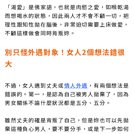
「渴愛」是佛家語，也就是肉慾之愛，如喉乾渴
而想喝水的狀態，因此兩人才不會不顧一切，把
理性跟知性拋在腦後，非常迫切需要上床做愛，
不顧這樣做會同時背叛妳。
別只怪外遇對象！女人2個想法錯很
大
不過，女人遇到丈夫或
情人外遇
，有兩個想法是
錯誤的。第一，是認為自己被男人拋棄了，因為
男女關係不論什麼狀況都是五分、五分。
雖然丈夫的確是背叛了自己，但是妳也可以先拋
棄這種負心男人，要不要分手，或是下一步如何