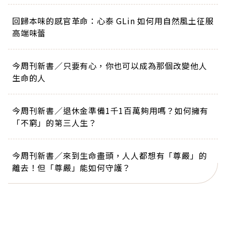
回歸本味的感官革命：心泰 GLin 如何用自然風土征服
高端味蕾
今周刊新書／只要有心，你也可以成為那個改變他人
生命的人
今周刊新書／退休金準備1千1百萬夠用嗎？如何擁有
「不窮」的第三人生？
今周刊新書／來到生命盡頭，人人都想有「尊嚴」的
離去！但「尊嚴」能如何守護？