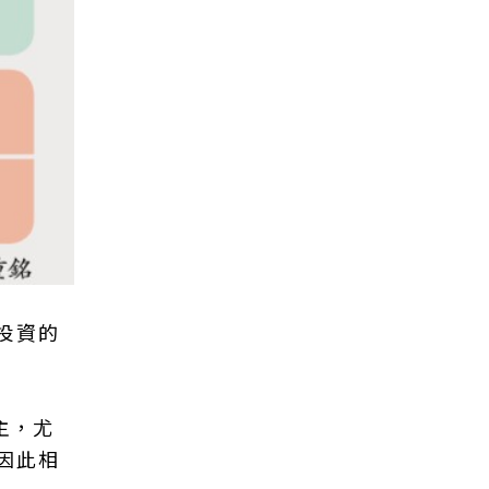
投資的
主，尤
因此相