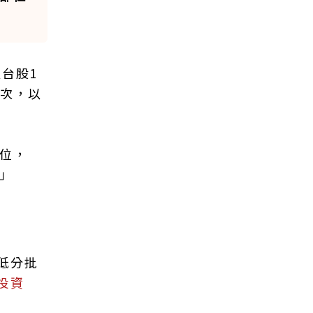
台股1
一次，以
位，
」
低分批
投資