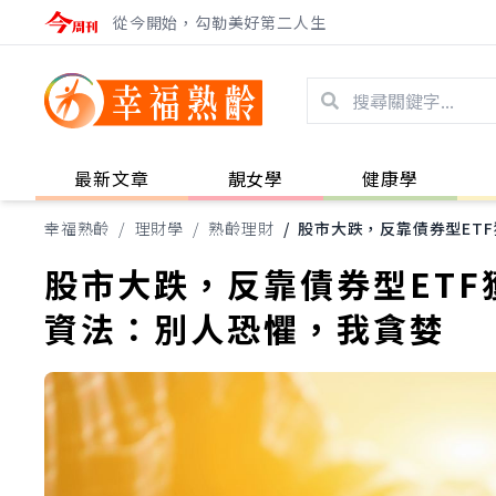
從今開始，勾勒美好第二人生
最新文章
靚女學
健康學
幸福熟齡
/
理財學
/
熟齡理財
/
股市大跌，反靠債券型ET
股市大跌，反靠債券型ETF
資法：別人恐懼，我貪婪