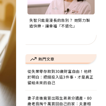
失智只能是漫長的告別？ 她努力製
來自剛果的巧克力神父 為台灣奉獻
63歲卸矽谷副總、搬回台灣找快
104歲打破金氏世界紀錄 成為全球
事業巔峰他選擇追夢…黑手阿伯拉
造快樂，讓幸福「不退化」
36年 「台灣是我的家，我連作夢都
樂！「蛋黃哥小丑」走進安養院，
最年長羽球選手，分享長壽的秘密
小提琴還登上小巨蛋！連CNN都大
講台語！」
逗樂上萬爺奶：退休後才開始真正
原來是「這個」
讚！
的人生
熱門文章
從失業零存款到30歲財富自由！他終
於明白：把錢投入這3件事，才是真正
留給未來的自己
妻子走後竟冒出陌生弟弟分遺產，80
歲老翁掏千萬買回自己的家：夫妻相