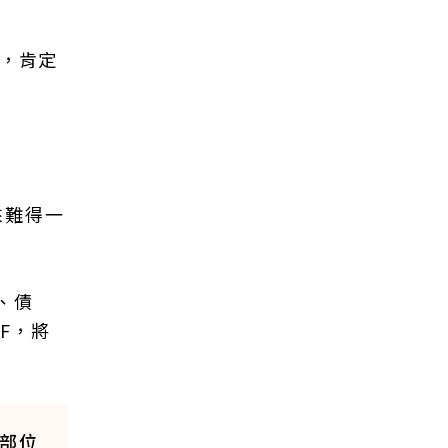
口，肯定
來難得一
、債
F，將
券部位