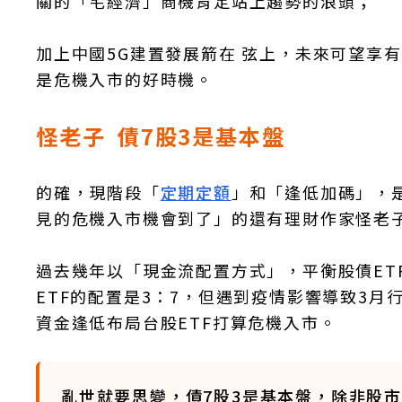
關的「宅經濟」商機肯定站上趨勢的浪頭；
加上中國5G建置發展箭在 弦上，未來可望享
是危機入市的好時機。
怪老子 債7股3是基本盤
的確，現階段「
定期定額
」和「逢低加碼」，是
見的危機入市機會到了」的還有理財作家怪老
過去幾年以「現金流配置方式」，平衡股債ET
ETF的配置是3：7，但遇到疫情影響導致3月
資金逢低布局台股ETF打算危機入市。
亂世就要思變，債7股3是基本盤，除非股