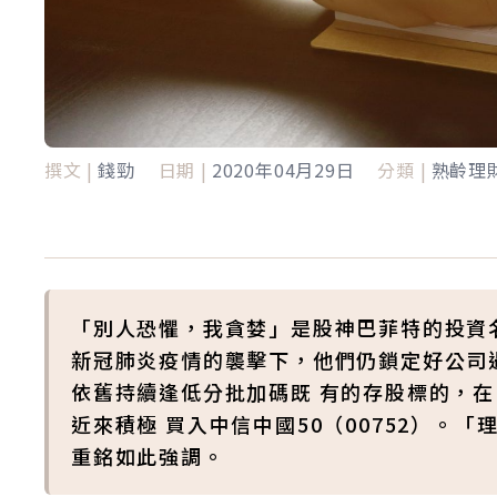
撰文 |
錢勁
日期 |
2020年04月29日
分類 |
熟齡理
「別人恐懼，我貪婪」是股神巴菲特的投資
新冠肺炎疫情的襲擊下，他們仍鎖定好公司
依舊持續逢低分批加碼既 有的存股標的，在 
近來積極 買入中信中國50（00752）。
重銘如此強調。