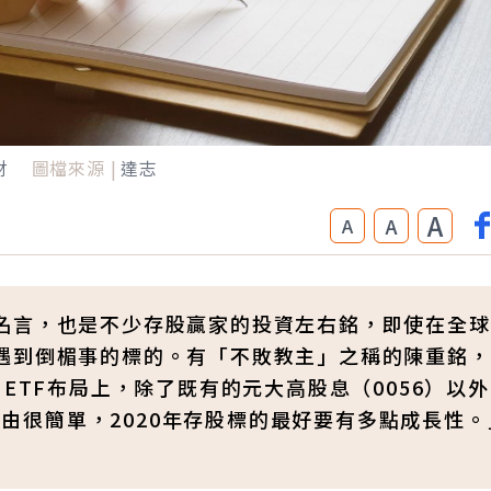
財
圖檔來源 |
達志
A
A
A
名言，也是不少存股贏家的投資左右銘，即使在全球
遇到倒楣事的標的。有「不敗教主」之稱的陳重銘，
ETF布局上，除了既有的元大高股息（0056）以
「理由很簡單，2020年存股標的最好要有多點成長性