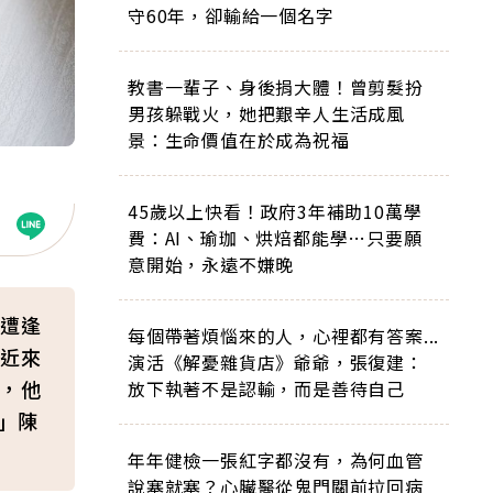
守60年，卻輸給一個名字
教書一輩子、身後捐大體！曾剪髮扮
男孩躲戰火，她把艱辛人生活成風
景：生命價值在於成為祝福
45歲以上快看！政府3年補助10萬學
費：AI、瑜珈、烘焙都能學…只要願
意開始，永遠不嫌晚
遭逢
每個帶著煩惱來的人，心裡都有答案...
近來
演活《解憂雜貨店》爺爺，張復建：
外，他
放下執著不是認輸，而是善待自己
。」陳
年年健檢一張紅字都沒有，為何血管
說塞就塞？心臟醫從鬼門關前拉回病