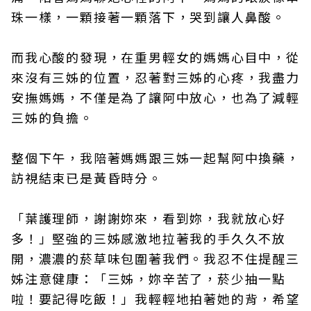
珠一樣，一顆接著一顆落下，哭到讓人鼻酸。
而我心酸的發現，在重男輕女的媽媽心目中，從
來沒有三姊的位置，忍著對三姊的心疼，我盡力
安撫媽媽，不僅是為了讓阿中放心，也為了減輕
三姊的負擔。
整個下午，我陪著媽媽跟三姊一起幫阿中換藥，
訪視結束已是黃昏時分。
「葉護理師，謝謝妳來，看到妳，我就放心好
多！」堅強的三姊感激地拉著我的手久久不放
開，濃濃的菸草味包圍著我們。我忍不住提醒三
姊注意健康：「三姊，妳辛苦了，菸少抽一點
啦！要記得吃飯！」我輕輕地拍著她的背，希望