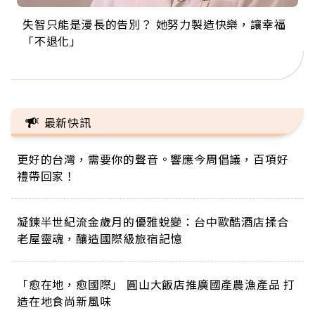
失智只能是漫長的告別？ 她努力製造快樂，讓幸福
來自剛果的巧克力神父 為台灣奉獻36年 「台灣是我
63歲卸矽谷副總、搬回台灣找快樂！「蛋黃哥小
104歲打破金氏世界紀錄 成為全球最年長羽球選
事業巔峰他選擇追夢…黑手阿伯拉小提琴還登上小
「不退化」
的家，我連作夢都講台語！」
丑」走進安養院，逗樂上萬爺奶：退休後才開始真
手，分享長壽的秘密原來是「這個」
巨蛋！連CNN都大讚！
正的人生
最新快訊
更好的台灣，需要你的聲音。響應今周倡議，百項好
禮帶回家！
凝鍊半世紀流金歲月的優雅蛻變：台中歐酷酒店揉合
老屋靈魂，釀造國際級旅宿記憶
「愈在地，愈國際」 圓山大飯店推廣國產農漁產品 打
造在地食尚新風味