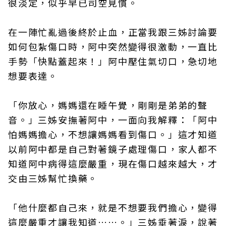
很淡定，似乎早已司空見慣。
在一陣忙亂過後終於止血，正當我跟三姊討論要
如何包紮傷口時，阿中突然變得很激動，一直比
手勢「快點蓋起來！」阿中壓住氣切口，急切地
想要表達。
「你放心，媽媽還在睡午覺，剛剛是弟弟的聲
音。」三姊安撫著阿中，一面向我解釋：「阿中
怕媽媽擔心，不想讓媽媽看到傷口。」這才知道
以前阿中都是自己對著鏡子處理傷口，家人都不
知道阿中病得這麼嚴重，現在傷口越來越大，才
交由三姊幫忙換藥。
「他什麼都自己來，就是不想要我們擔心，變得
這麼嚴重才讓我知道……。」三姊垂著淚，說著