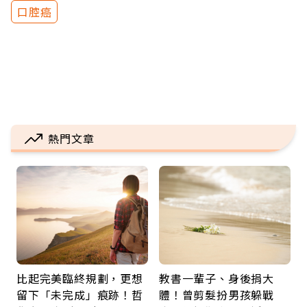
口腔癌
熱門文章
比起完美臨終規劃，更想
教書一輩子、身後捐大
留下「未完成」痕跡！哲
體！曾剪髮扮男孩躲戰