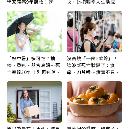
學家罹癌9年體悟：就算
火，她把艱辛人生活成風
給人添麻煩，我仍想與明
景：生命價值在於成為祝
天相遇
福
「熱中暑」多可怕？抽
沒高燒「一篩2條線」！
搐、昏迷、器官衰竭…死
這波新冠症狀變了：痠
亡率達30％！別再迷信
痛、刀片嗓…病毒不只攻
「擦酒精、吃退燒藥」，
肺，三高族恐引發全身血
5招才能真救命
管發炎
原以為是在丟東西，結果
嘉義阿公愛吃「破布子、