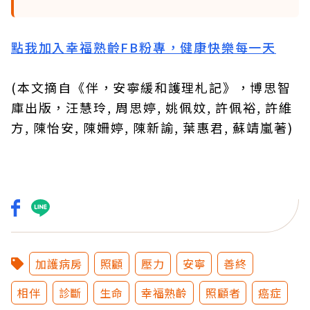
點我加入幸福熟齡FB粉專，健康快樂每一天
(本文摘自《伴，安寧緩和護理札記》，博思智
庫出版，汪慧玲, 周思婷, 姚佩妏, 許佩裕, 許維
方, 陳怡安, 陳姍婷, 陳新諭, 葉惠君, 蘇靖嵐著)
加護病房
照顧
壓力
安寧
善終
相伴
診斷
生命
幸福熟齡
照顧者
癌症