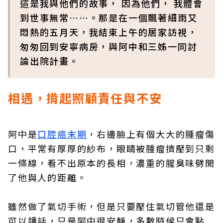
這是我與他們的故事， 因為他們， 我體會
到世事無常……。那是在一個飄著細雨又
悶熱的五月天，我結束上午的居家訪視，
匆匆回到安寧病房，與阿中和三姊一同討
論出院計畫。
相遇，揹起照顧責任與不安
阿中是
口腔癌末期
，右邊臉上有個大大的腫瘤傷
口，平常有厚厚的紗布，眼睛被腫瘤擠壓到只剩
一條線，看不出原本的長相，濃重的腥臭味劈開
了他與人的距離。
雖然做了氣切手術，但是只要壓住氣切管他還是
可以講話，只是阿中很安靜，多數時候只會點