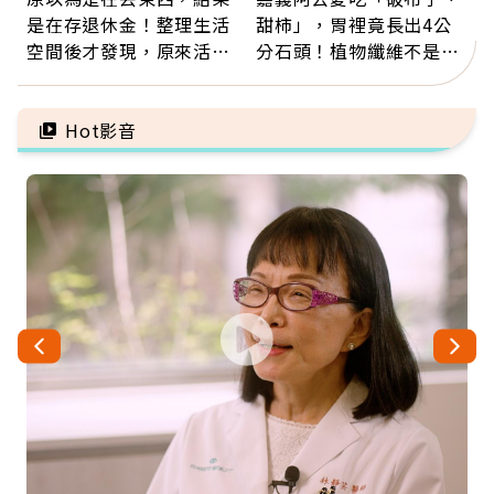
是在存退休金！整理生活
甜柿」，胃裡竟長出4公
空間後才發現，原來活得
分石頭！植物纖維不是吃
這麼輕鬆也能存錢
越多越好，這些水果都上
榜
Hot影音