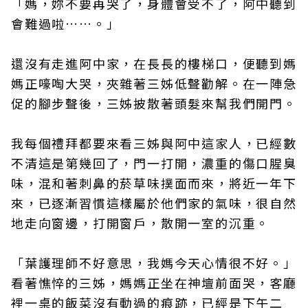
「媽，妳不要再哭了，身體會受不了，阿中聽到
會難過啦……。」
還沒有走進阿中家，在長長的樓梯口，便聽到媽
媽正嚎啕大哭，夾雜著三姊低聲勸解。在一陣急
促的腳步聲後，三姊披散著頭髮來幫我們開門。
我每個禮拜都要來看三姊與阿中這家人，已經數
不清這是第幾回了，門一打開，濃重的傷口腥臭
味，混和著刺鼻的菸草味撲面而來，將近一年下
來，已逐漸習慣這樣屬於他們家的氣味，很自然
地走向窗邊，打開窗戶，散開一室的沉重。
「葉護理師不好意思，我媽今天心情很不好。」
看著憔悴的三姊，媽媽正坐在神壇前面哭，客廳
裡一桌的飯菜沒有動過的痕跡，已經是下午二