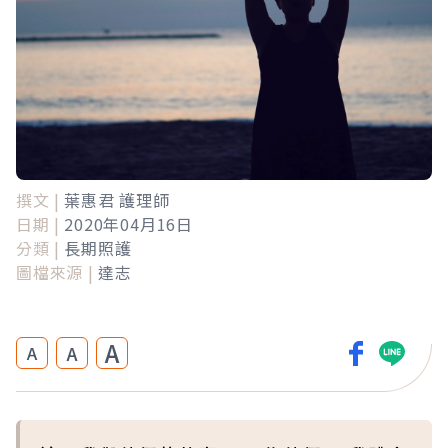
撰文 |
葉惠君 護理師
日期 |
2020年04月16日
分類 |
長期照護
圖檔來源 |
達志
A
A
A