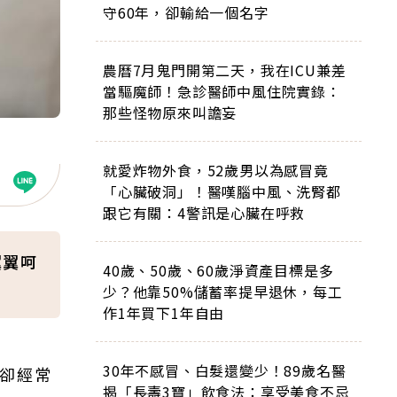
守60年，卻輸給一個名字
農曆7月鬼門開第二天，我在ICU兼差
當驅魔師！急診醫師中風住院實錄：
那些怪物原來叫譫妄
就愛炸物外食，52歲男以為感冒竟
「心臟破洞」！醫嘆腦中風、洗腎都
跟它有關：4警訊是心臟在呼救
翼翼呵
40歲、50歲、60歲淨資產目標是多
少？他靠50%儲蓄率提早退休，每工
作1年買下1年自由
30年不感冒、白髮還變少！89歲名醫
，卻經常
揭「長壽3寶」飲食法：享受美食不忌