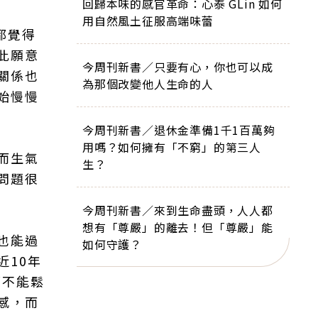
回歸本味的感官革命：心泰 GLin 如何
用自然風土征服高端味蕾
都覺得
此願意
今周刊新書／只要有心，你也可以成
關係也
為那個改變他人生命的人
始慢慢
今周刊新書／退休金準備1千1百萬夠
用嗎？如何擁有「不窮」的第三人
而生氣
生？
問題很
今周刊新書／來到生命盡頭，人人都
想有「尊嚴」的離去！但「尊嚴」能
也能過
如何守護？
近10年
都不能鬆
感，而