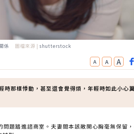
關係
圖檔來源 |
shutterstock
A
A
A
年輕時那樣悸動，甚至還會覺得煩，年輕時如此小心
自的問題踏進諮商室。夫妻間本該敞開心胸毫無保留