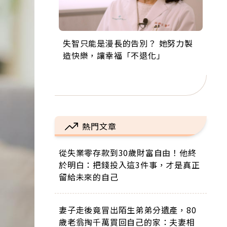
失智只能是漫長的告別？ 她努力製
來自剛果的巧克力神父 為台灣奉獻
63歲卸矽谷副總、搬回台灣找快
104歲打破金氏世界紀錄 成為全球
事業巔峰他選擇追夢…黑手阿伯拉
造快樂，讓幸福「不退化」
36年 「台灣是我的家，我連作夢都
樂！「蛋黃哥小丑」走進安養院，
最年長羽球選手，分享長壽的秘密
小提琴還登上小巨蛋！連CNN都大
講台語！」
逗樂上萬爺奶：退休後才開始真正
原來是「這個」
讚！
的人生
熱門文章
從失業零存款到30歲財富自由！他終
於明白：把錢投入這3件事，才是真正
留給未來的自己
妻子走後竟冒出陌生弟弟分遺產，80
歲老翁掏千萬買回自己的家：夫妻相