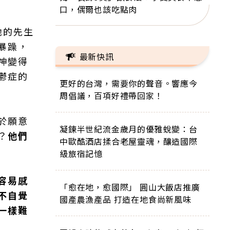
口，偶爾也該吃點肉
她的先生
暴躁，
最新快訊
神變得
鬱症的
更好的台灣，需要你的聲音。響應今
周倡議，百項好禮帶回家！
於願意
凝鍊半世紀流金歲月的優雅蛻變：台
？
他們
中歐酷酒店揉合老屋靈魂，釀造國際
級旅宿記憶
容易感
「愈在地，愈國際」 圓山大飯店推廣
不自覺
國產農漁產品 打造在地食尚新風味
一樣難