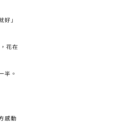
就好」
力，花在
一半。
方感動