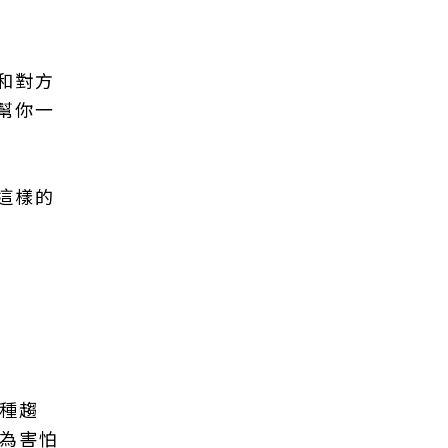
和對方
幫你一
這樣的
種趨
因為害怕