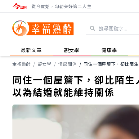
從今開始，勾勒美好第二人生
最新文章
靚女學
健康學
幸福熟齡
/
靚女學
/
情感關係
/
同住一個屋簷下，卻比陌生
同住一個屋簷下，卻比陌生
以為結婚就能維持關係