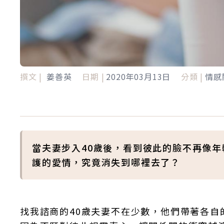
撰文 |
姜善英
日期 |
2020年03月13日
分類 |
情感
當夫妻步入40歲後，看到彼此的臉不再像
護的愛情，究竟消失到哪裡去了？
找我諮商的40歲夫妻不在少數，他們帶著各