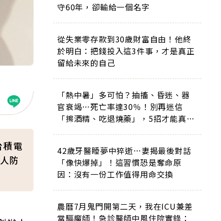
守60年，卻輸給一個名字
從失業零存款到30歲財富自由！他終
於明白：把錢投入這3件事，才是真正
留給未來的自己
「熱中暑」多可怕？抽搐、昏迷、器
官衰竭…死亡率達30％！別再迷信
「擦酒精、吃退燒藥」，5招才能真救
命
台積電
42歲牙醫睡夢中猝逝…妻揭最後對話
人防
「像快爆掉」！這習慣恐是奪命原
因：沒有一份工作值得用命交換
農曆7月鬼門開第二天，我在ICU兼差
當驅魔師！急診醫師中風住院實錄：