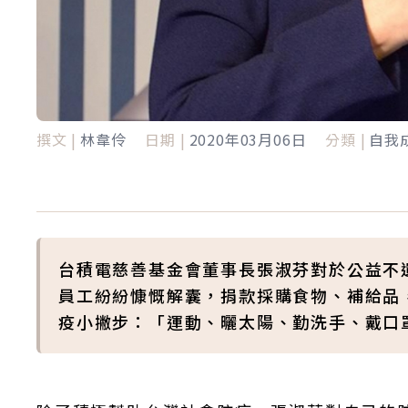
撰文 |
林韋伶
日期 |
2020年03月06日
分類 |
自我
台積電慈善基金會董事長張淑芬對於公益不遺
員工紛紛慷慨解囊，捐款採購食物、補給品
疫小撇步：「運動、曬太陽、勤洗手、戴口