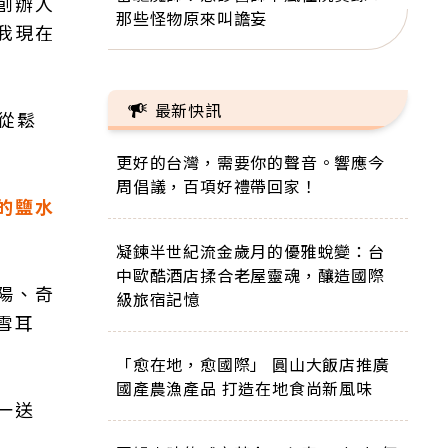
創辦人
那些怪物原來叫譫妄
我現在
最新快訊
從鬆
更好的台灣，需要你的聲音。響應今
周倡議，百項好禮帶回家！
的鹽水
凝鍊半世紀流金歲月的優雅蛻變：台
中歐酷酒店揉合老屋靈魂，釀造國際
陽、奇
級旅宿記憶
雪耳
「愈在地，愈國際」 圓山大飯店推廣
國產農漁產品 打造在地食尚新風味
一送