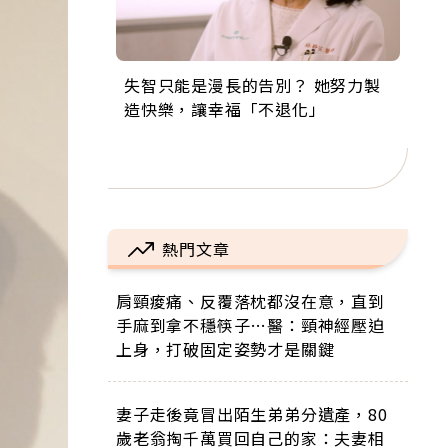
失智只能是漫長的告別？ 她努力製
來自剛果的巧克力神父 為台灣奉獻
63歲卸矽谷副總、搬回台灣找快
104歲打破金氏世界紀錄 成為全球
事業巔峰他選擇追夢…黑手阿伯拉
造快樂，讓幸福「不退化」
36年 「台灣是我的家，我連作夢都
樂！「蛋黃哥小丑」走進安養院，
最年長羽球選手，分享長壽的秘密
小提琴還登上小巨蛋！連CNN都大
講台語！」
逗樂上萬爺奶：退休後才開始真正
原來是「這個」
讚！
的人生
熱門文章
肩頸痠痛、反覆落枕都沒在意，直到
手麻到拿不穩筷子…醫：頸神經壓迫
上身，打破固定姿勢才是關鍵
妻子走後竟冒出陌生弟弟分遺產，80
歲老翁掏千萬買回自己的家：夫妻相