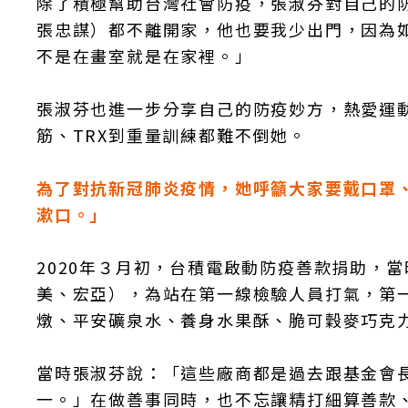
除了積極幫助台灣社會防疫，張淑芬對自己的
張忠謀）都不離開家，他也要我少出門，因為
不是在畫室就是在家裡。」
張淑芬也進一步分享自己的防疫妙方，熱愛運動
筋、TRX到重量訓練都難不倒她。
為了對抗新冠肺炎疫情，她呼籲大家要戴口罩
漱口。」
2020年３月初，台積電啟動防疫善款捐助，
美、宏亞），為站在第一線檢驗人員打氣，第
燉、平安礦泉水、養身水果酥、脆可穀麥巧克
當時張淑芬說：「這些廠商都是過去跟基金會
一。」在做善事同時，也不忘讓精打細算善款