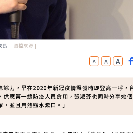
成長
圖檔來源 |
A
A
A
餘力，早在2020年新冠疫情爆發時即登高一呼，
，供應第一線防疫人員食用，張淑芬也同時分享她個
罩，並且用熱鹽水漱口。」