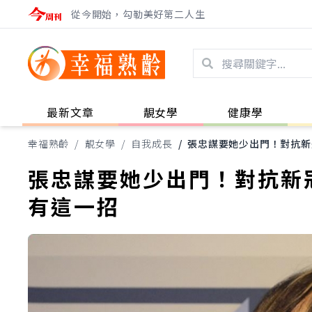
從今開始，勾勒美好第二人生
最新文章
靚女學
健康學
幸福熟齡
/
靚女學
/
自我成長
/
張忠謀要她少出門！對抗新
張忠謀要她少出門！對抗新
有這一招