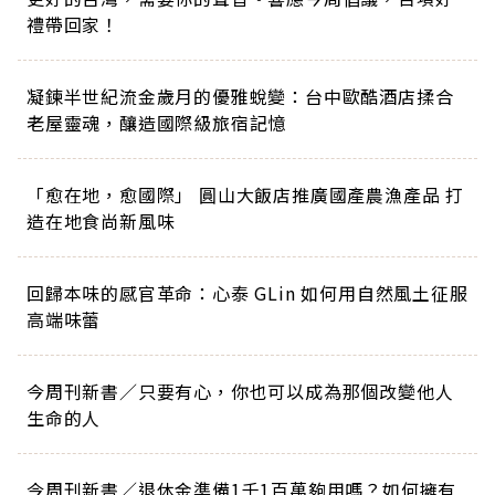
禮帶回家！
凝鍊半世紀流金歲月的優雅蛻變：台中歐酷酒店揉合
老屋靈魂，釀造國際級旅宿記憶
「愈在地，愈國際」 圓山大飯店推廣國產農漁產品 打
造在地食尚新風味
回歸本味的感官革命：心泰 GLin 如何用自然風土征服
高端味蕾
今周刊新書／只要有心，你也可以成為那個改變他人
生命的人
今周刊新書／退休金準備1千1百萬夠用嗎？如何擁有