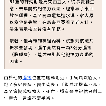
61歲的許炳財是馬來西亞人，從事賣鞋生
意，去年開始記憶力衰退，經常忘了東西
放在哪裡，甚至開車還掉進水溝，家人原
以為他是失智，在馬來西亞看了老人科，
醫生表示檢查後沒有問題。
接著，他再轉到神經內科，沒想到核磁共
振檢查發現，腦中竟然有一顆3公分腦瘤
（腦膜瘤），這才是引起他記憶力衰退的
因素。
由於他的
腦瘤
位置在腦幹附近，手術風險極大，
跑了多家醫院，醫生皆表示手術成功機率不高，
甚至會變成植物人、死亡，還有醫生評估只剩二
年壽命，建議不要手術。