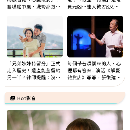
醫嘆腦中風、洗腎都跟它
費元凶…達人教2招又涼
有關：4警訊是心臟在呼
又省電
救
「兄弟姊妹特留分」正式
每個帶著煩惱來的人，心
走入歷史！遺產能全留給
裡都有答案...演活《解憂
另一半？律師提醒：沒做
雜貨店》爺爺，張復建：
「1件事」照樣白忙
放下執著不是認輸，而是
善待自己
Hot影音