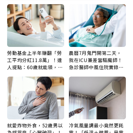
勞動基金上半年賺翻「勞
農曆7月鬼門開第二天，
工平均分紅11.8萬」！達
我在ICU兼差當驅魔師！
人提點：60歲就能領，重
急診醫師中風住院實錄：
新就業還有隱藏版退休金
那些怪物原來叫譫妄
就愛炸物外食，52歲男以
冷氣風量調最小竟然更耗
為感冒竟「心臟破洞」！
電！「低溫＋微風」是電