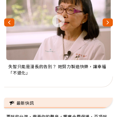
失智只能是漫長的告別？ 她努力製造快樂，讓幸福
來自剛果的巧克力神父 為台灣奉獻36年 「台灣是我
63歲卸矽谷副總、搬回台灣找快樂！「蛋黃哥小
104歲打破金氏世界紀錄 成為全球最年長羽球選
事業巔峰他選擇追夢…黑手阿伯拉小提琴還登上小
「不退化」
的家，我連作夢都講台語！」
丑」走進安養院，逗樂上萬爺奶：退休後才開始真
手，分享長壽的秘密原來是「這個」
巨蛋！連CNN都大讚！
正的人生
最新快訊
更好的台灣，需要你的聲音。響應今周倡議，百項好