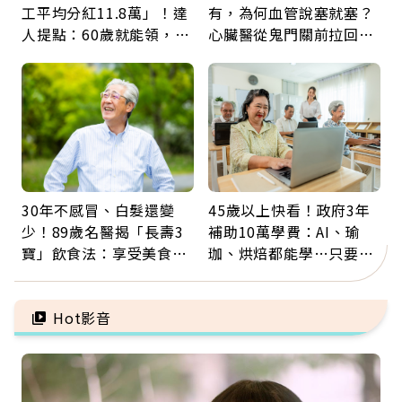
工平均分紅11.8萬」！達
有，為何血管說塞就塞？
人提點：60歲就能領，重
心臟醫從鬼門關前拉回病
新就業還有隱藏版退休金
人：會不會心梗要看對數
字
30年不感冒、白髮還變
45歲以上快看！政府3年
少！89歲名醫揭「長壽3
補助10萬學費：AI、瑜
寶」飲食法：享受美食不
珈、烘焙都能學…只要願
忌口，偶爾也該吃點肉
意開始，永遠不嫌晚
Hot影音