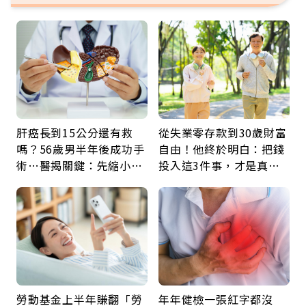
肝癌長到15公分還有救
從失業零存款到30歲財富
嗎？56歲男半年後成功手
自由！他終於明白：把錢
術…醫揭關鍵：先縮小腫
投入這3件事，才是真正
瘤再談根治
留給未來的自己
勞動基金上半年賺翻「勞
年年健檢一張紅字都沒