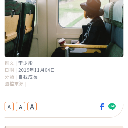
撰文 |
李少彤
日期 |
2019年11月04日
分類 |
自我成長
圖檔來源 |
A
A
A