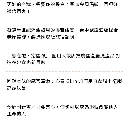
更好的台灣，需要你的聲音。響應今周倡議，百項好
禮帶回家！
凝鍊半世紀流金歲月的優雅蛻變：台中歐酷酒店揉合
老屋靈魂，釀造國際級旅宿記憶
「愈在地，愈國際」 圓山大飯店推廣國產農漁產品 打
造在地食尚新風味
回歸本味的感官革命：心泰 GLin 如何用自然風土征服
高端味蕾
今周刊新書／只要有心，你也可以成為那個改變他人
生命的人