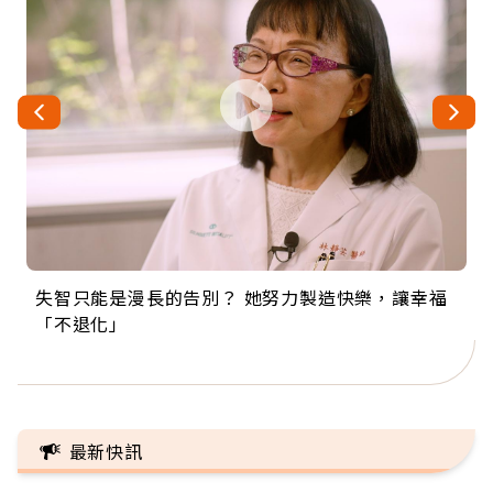
失智只能是漫長的告別？ 她努力製造快樂，讓幸福
來自剛果的巧克力神父 為台灣奉獻36年 「台灣是我
63歲卸矽谷副總、搬回台灣找快樂！「蛋黃哥小
104歲打破金氏世界紀錄 成為全球最年長羽球選
事業巔峰他選擇追夢…黑手阿伯拉小提琴還登上小
「不退化」
的家，我連作夢都講台語！」
丑」走進安養院，逗樂上萬爺奶：退休後才開始真
手，分享長壽的秘密原來是「這個」
巨蛋！連CNN都大讚！
正的人生
最新快訊