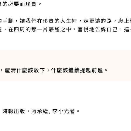
麼的必要而珍貴。
的手腳，讓我們在珍貴的人生裡，走更遠的路，爬上
裡，在四周的那一片靜謐之中，喜悅地告訴自己，這
，釐清什麼該放下，什麼該繼續提起前進。
時報出版，蔣承縉, 李小光著。