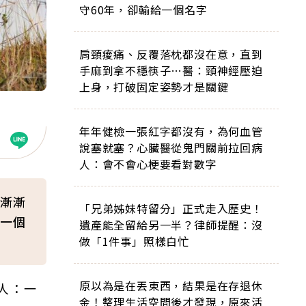
守60年，卻輸給一個名字
肩頸痠痛、反覆落枕都沒在意，直到
手麻到拿不穩筷子…醫：頸神經壓迫
上身，打破固定姿勢才是關鍵
年年健檢一張紅字都沒有，為何血管
說塞就塞？心臟醫從鬼門關前拉回病
人：會不會心梗要看對數字
漸漸
「兄弟姊妹特留分」正式走入歷史！
一個
遺產能全留給另一半？律師提醒：沒
做「1件事」照樣白忙
原以為是在丟東西，結果是在存退休
人：一
金！整理生活空間後才發現，原來活