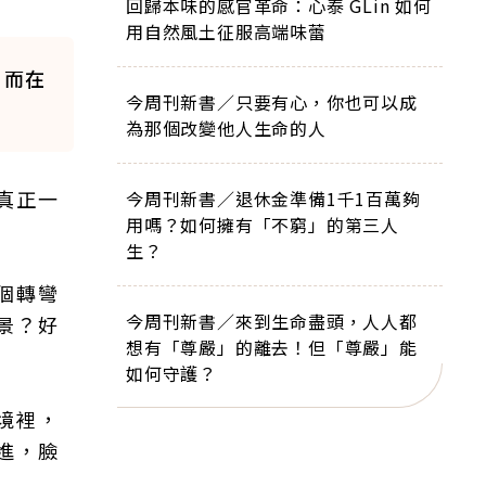
回歸本味的感官革命：心泰 GLin 如何
用自然風土征服高端味蕾
，而在
今周刊新書／只要有心，你也可以成
為那個改變他人生命的人
真正一
今周刊新書／退休金準備1千1百萬夠
用嗎？如何擁有「不窮」的第三人
生？
個轉彎
今周刊新書／來到生命盡頭，人人都
景？好
想有「尊嚴」的離去！但「尊嚴」能
如何守護？
境裡，
進，臉