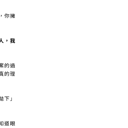
，你擁
人，我
案的過
真的理
拋下」
知道眼