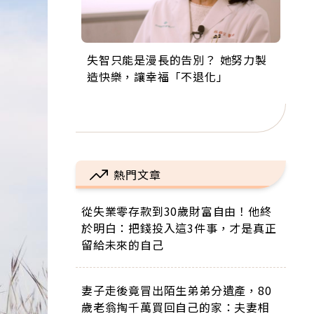
失智只能是漫長的告別？ 她努力製
來自剛果的巧克力神父 為台灣奉獻
63歲卸矽谷副總、搬回台灣找快
104歲打破金氏世界紀錄 成為全球
事業巔峰他選擇追夢…黑手阿伯拉
造快樂，讓幸福「不退化」
36年 「台灣是我的家，我連作夢都
樂！「蛋黃哥小丑」走進安養院，
最年長羽球選手，分享長壽的秘密
小提琴還登上小巨蛋！連CNN都大
講台語！」
逗樂上萬爺奶：退休後才開始真正
原來是「這個」
讚！
的人生
熱門文章
從失業零存款到30歲財富自由！他終
於明白：把錢投入這3件事，才是真正
留給未來的自己
妻子走後竟冒出陌生弟弟分遺產，80
歲老翁掏千萬買回自己的家：夫妻相