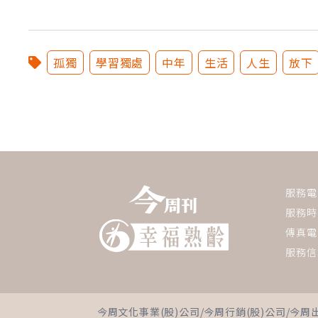
孤獨
學習獨處
中年
生活
人生
放下
服務電話：
服務時間
傳真電話
服務信
今周文化事業(股)公司/今周行銷(股)公司/今周出版(股)公