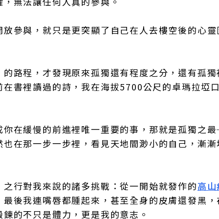
懼，無法讓任何人真的參與。
開放參與，就只是更突顯了自己在人去樓空後的心靈
」的路程，才發現原來孤獨還有程度之分，還有孤獨
在書裡讀過的詩，我在海拔5700公尺的卓瑪拉埡
成你在緩慢的前進裡唯一重要的事，那就是孤獨之最
然也在那一步一步裡，看見天地間渺小的自己，漸漸
」之行對我來說的諸多挑戰：從一開始就發作的
高山
，最後我連嘴唇都腫起來，甚至全身的皮膚還發黑，
鍛鍊的不只是體力，更是我的意志。