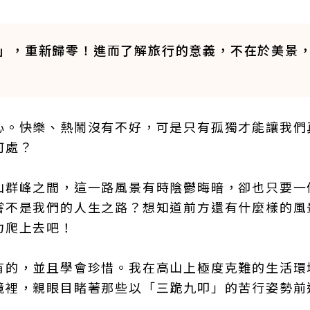
」，重新歸零！進而了解旅行的意義，不在於美景
心。快樂、熱鬧沒有不好，可是只有孤獨才能讓我們
何處？
山群峰之間，這一路風景有時陰鬱晦暗，卻也只要一
嘗不是我們的人生之路？想知道前方還有什麼樣的風
力爬上去吧！
有的，並且學會珍惜。我在高山上極度克難的生活環
境裡，親眼目睹著那些以「三跪九叩」的苦行姿勢前