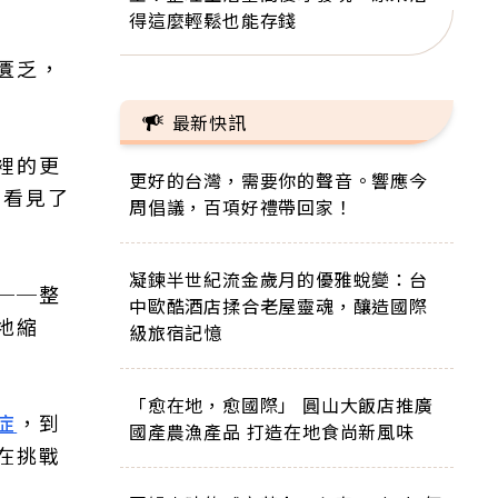
得這麼輕鬆也能存錢
匱乏，
最新快訊
裡的更
更好的台灣，需要你的聲音。響應今
口看見了
周倡議，百項好禮帶回家！
凝鍊半世紀流金歲月的優雅蛻變：台
──整
中歐酷酒店揉合老屋靈魂，釀造國際
地縮
級旅宿記憶
「愈在地，愈國際」 圓山大飯店推廣
症
，到
國產農漁產品 打造在地食尚新風味
在挑戰