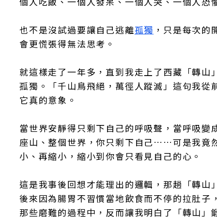
個人吃飯、一個人發呆、一個人哭、一個人恐
也不是沒試過要讓自己逃離
孤獨
，只是每次的
會更慌張得無法思考。
就這樣走了一年多，直到我走上了西藏「轉山
孤獨。「千山鳥飛絕，萬徑人蹤滅」這句我從前
它真的意象。
當世界安靜得只剩下自己的呼吸聲，當呼吸變
座山、整個世界，你只剩下自己……可是我竟
小、再縮小，縮小到你會只看見自己的心。
這是我事後回想才能理出的邏輯，那趟「轉山
後來因為腸胃不習慣當地飲食而不停的拉肚子
那些磨難的過程中，反而讓我明白了「轉山」