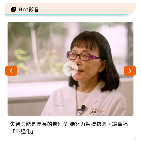
雷
Hot影音
失智只能是漫長的告別？ 她努力製造快樂，讓幸福
來自剛果的巧克力神父 為台灣奉獻36年 「台灣是我
63歲卸矽谷副總、搬回台灣找快樂！「蛋黃哥小
104歲打破金氏世界紀錄 成為全球最年長羽球選
事業巔峰他選擇追夢…黑手阿伯拉小提琴還登上小
「不退化」
的家，我連作夢都講台語！」
丑」走進安養院，逗樂上萬爺奶：退休後才開始真
手，分享長壽的秘密原來是「這個」
巨蛋！連CNN都大讚！
正的人生