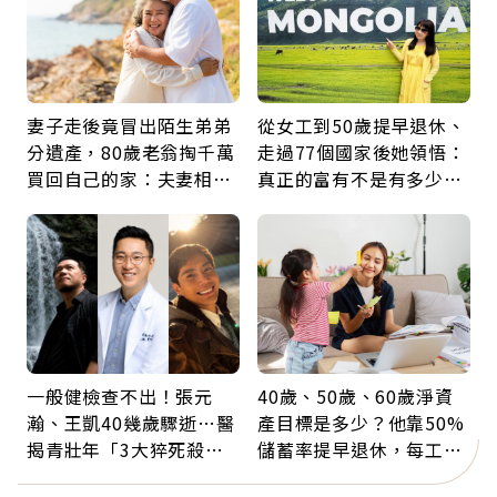
妻子走後竟冒出陌生弟弟
從女工到50歲提早退休、
分遺產，80歲老翁掏千萬
走過77個國家後她領悟：
買回自己的家：夫妻相守
真正的富有不是有多少
60年，卻輸給一個名字
錢，而是擁有選擇人生的
自由
一般健檢查不出！張元
40歲、50歲、60歲淨資
瀚、王凱40幾歲驟逝…醫
產目標是多少？他靠50%
揭青壯年「3大猝死殺
儲蓄率提早退休，每工作
手」：靠2檢查揪出9成地
1年買下1年自由