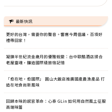
最新快訊
更好的台灣，需要你的聲音。響應今周倡議，百項好
禮帶回家！
凝鍊半世紀流金歲月的優雅蛻變：台中歐酷酒店揉合
老屋靈魂，釀造國際級旅宿記憶
「愈在地，愈國際」 圓山大飯店推廣國產農漁產品 打
造在地食尚新風味
回歸本味的感官革命：心泰 GLin 如何用自然風土征服
高端味蕾