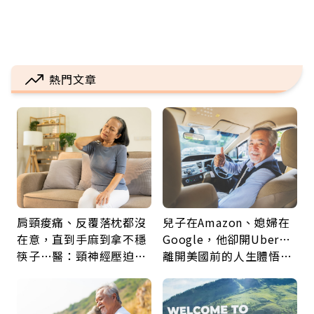
熱門文章
肩頸痠痛、反覆落枕都沒
兒子在Amazon、媳婦在
在意，直到手麻到拿不穩
Google，他卻開Uber…
筷子…醫：頸神經壓迫上
離開美國前的人生體悟：
身，打破固定姿勢才是關
好的壞的都不會永遠
鍵