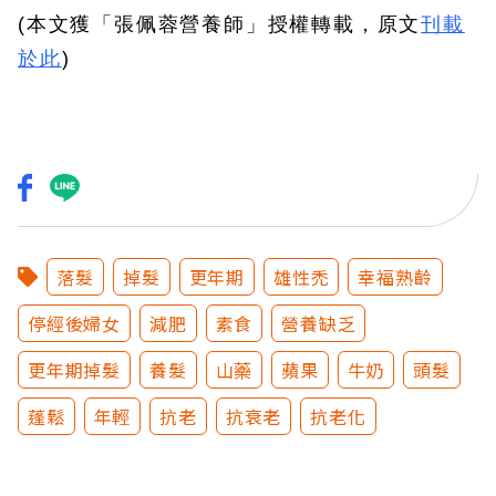
(本文獲「張佩蓉營養師」授權轉載，原文
刊載
於此
) 
落髮
掉髮
更年期
雄性禿
幸福熟齡
停經後婦女
減肥
素食
營養缺乏
更年期掉髮
養髮
山藥
蘋果
牛奶
頭髮
蓬鬆
年輕
抗老
抗衰老
抗老化