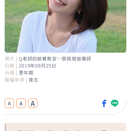
撰文 |
Q老師的營養教室─張佩蓉營養師
日期 |
2019年09月25日
分類 |
更年期
圖檔來源 |
達志
A
A
A