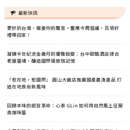
最新快訊
更好的台灣，需要你的聲音。響應今周倡議，百項好
禮帶回家！
凝鍊半世紀流金歲月的優雅蛻變：台中歐酷酒店揉合
老屋靈魂，釀造國際級旅宿記憶
「愈在地，愈國際」 圓山大飯店推廣國產農漁產品 打
造在地食尚新風味
回歸本味的感官革命：心泰 GLin 如何用自然風土征服
高端味蕾