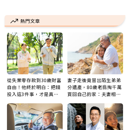
熱門文章
從失業零存款到30歲財富
妻子走後竟冒出陌生弟弟
自由！他終於明白：把錢
分遺產，80歲老翁掏千萬
投入這3件事，才是真正
買回自己的家：夫妻相守
留給未來的自己
60年，卻輸給一個名字