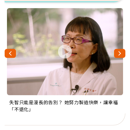
失智只能是漫長的告別？ 她努力製造快樂，讓幸福
來自剛果的巧克力神父 為台灣奉獻36年 「台灣是我
63歲卸矽谷副總、搬回台灣找快樂！「蛋黃哥小
104歲打破金氏世界紀錄 成為全球最年長羽球選
事業巔峰他選擇追夢…黑手阿伯拉小提琴還登上小
「不退化」
的家，我連作夢都講台語！」
丑」走進安養院，逗樂上萬爺奶：退休後才開始真
手，分享長壽的秘密原來是「這個」
巨蛋！連CNN都大讚！
正的人生