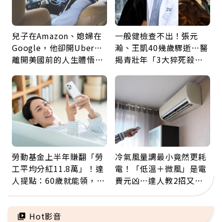
兒子在Amazon、媳婦在
一般健檢查不出！張元
Google，他卻開Uber…
瀚、王凱40幾歲驟逝…醫
離開美國前的人生體悟：
揭青壯年「3大猝死殺
好的壞的都不會永遠
手」：靠2檢查揪出9成地
雷
勞動基金上半年賺翻「勞
冷氣風量調最小竟然更耗
工平均分紅11.8萬」！達
電！「低溫＋微風」是電
人提點：60歲就能領，重
費元凶…達人教2招又涼
新就業還有隱藏版退休金
又省電
Hot影音