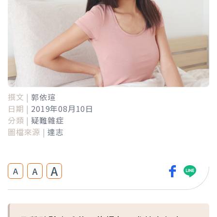
撰文 |
郭依瑄
日期 |
2019年08月10日
分類 |
疑難雜症
圖檔來源 |
達志
A
A
A