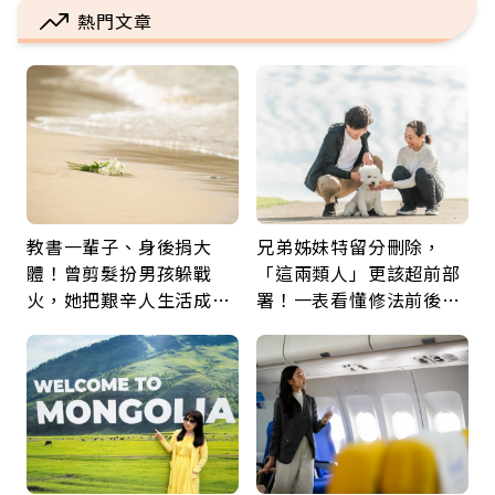
熱門文章
教書一輩子、身後捐大
兄弟姊妹特留分刪除，
體！曾剪髮扮男孩躲戰
「這兩類人」更該超前部
火，她把艱辛人生活成風
署！一表看懂修法前後差
景：生命價值在於成為祝
異：沒留遺囑手足反而分
福
更多