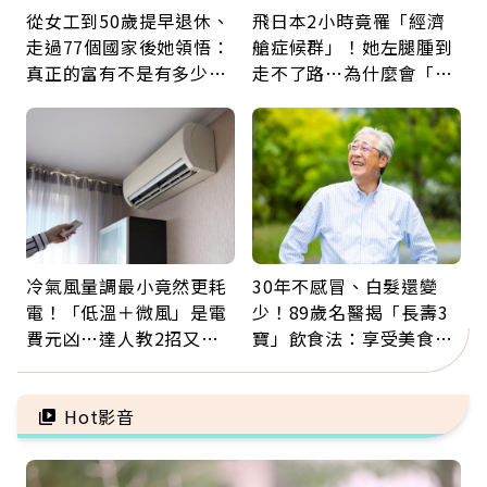
從女工到50歲提早退休、
飛日本2小時竟罹「經濟
走過77個國家後她領悟：
艙症候群」！她左腿腫到
真正的富有不是有多少
走不了路…為什麼會「靜
錢，而是擁有選擇人生的
脈血栓」？醫示警7種人
自由
注意
冷氣風量調最小竟然更耗
30年不感冒、白髮還變
電！「低溫＋微風」是電
少！89歲名醫揭「長壽3
費元凶…達人教2招又涼
寶」飲食法：享受美食不
又省電
忌口，偶爾也該吃點肉
Hot影音