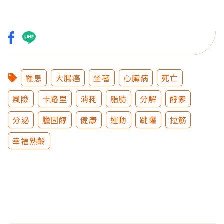
罹患
大腸癌
坐著
心臟病
死亡
風險
卡路里
消耗
脂肪
分解
酵素
分泌
膽固醇
健康
運動
跳躍
拉筋
幸福熟齡