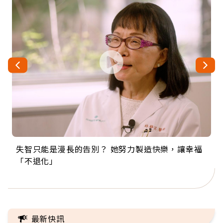
失智只能是漫長的告別？ 她努力製造快樂，讓幸福
來自剛果的巧克力神父 為台灣奉獻36年 「台灣是我
63歲卸矽谷副總、搬回台灣找快樂！「蛋黃哥小
104歲打破金氏世界紀錄 成為全球最年長羽球選
事業巔峰他選擇追夢…黑手阿伯拉小提琴還登上小
「不退化」
的家，我連作夢都講台語！」
丑」走進安養院，逗樂上萬爺奶：退休後才開始真
手，分享長壽的秘密原來是「這個」
巨蛋！連CNN都大讚！
正的人生
最新快訊