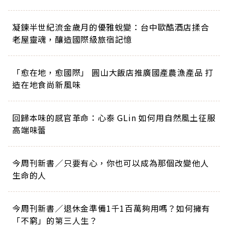
凝鍊半世紀流金歲月的優雅蛻變：台中歐酷酒店揉合
老屋靈魂，釀造國際級旅宿記憶
「愈在地，愈國際」 圓山大飯店推廣國產農漁產品 打
造在地食尚新風味
回歸本味的感官革命：心泰 GLin 如何用自然風土征服
高端味蕾
今周刊新書／只要有心，你也可以成為那個改變他人
生命的人
今周刊新書／退休金準備1千1百萬夠用嗎？如何擁有
「不窮」的第三人生？