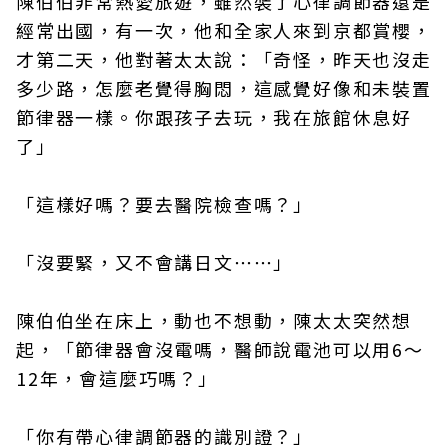
陳伯伯非常熱愛旅遊，雖然裝了心律調節器還是
經常出國，有一次，他和全家人來到京都賞櫻，
才第二天，他對著太太說：「奇怪，昨天也沒走
多少路，怎麼老覺得胸悶，這感覺好像和未裝置
節律器一樣。你跟孩子去玩，我在旅館休息好
了」
「這樣好嗎？要去醫院檢查嗎？」
「沒要緊，又不會講日文⋯⋯」
陳伯伯坐在床上，動也不想動，陳太太突然想
起，「節律器會沒電嗎，醫師說電池可以用6～
12年，會這麼巧嗎？」
「你有帶心律調節器的識別證？」