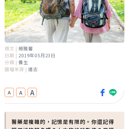
撰文 |
楊雅馨
日期 |
2019年05月23日
分類 |
養生
圖檔來源 |
達志
A
A
A
醫藥是複雜的，記憶是有限的。你還記得