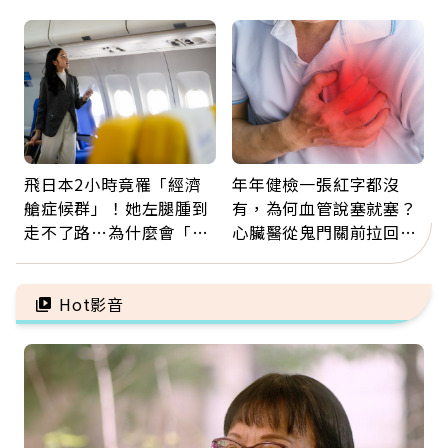
留給未來的自己
那些怪物原來叫譫妄
飛日本2小時竟罹「經濟
年年健檢一張紅字都沒
艙症候群」！她左腿腫到
有，為何血管說塞就塞？
走不了路…為什麼會「靜
心臟醫從鬼門關前拉回病
脈血栓」？醫示警7種人
人：會不會心梗要看對數
注意
字
Hot影音