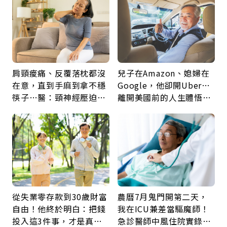
肩頸痠痛、反覆落枕都沒
兒子在Amazon、媳婦在
在意，直到手麻到拿不穩
Google，他卻開Uber…
筷子…醫：頸神經壓迫上
離開美國前的人生體悟：
身，打破固定姿勢才是關
好的壞的都不會永遠
鍵
從失業零存款到30歲財富
農曆7月鬼門開第二天，
自由！他終於明白：把錢
我在ICU兼差當驅魔師！
投入這3件事，才是真正
急診醫師中風住院實錄：