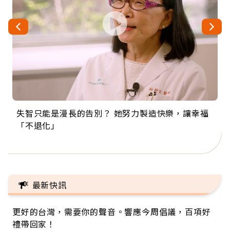
失智只能是漫長的告別？ 她努力製造快樂，讓幸福
來自剛果的巧克力神父 為台灣奉獻36年 「台灣是我
63歲卸矽谷副總、搬回台灣找快樂！「蛋黃哥小
104歲打破金氏世界紀錄 成為全球最年長羽球選
事業巔峰他選擇追夢…黑手阿伯拉小提琴還登上小
「不退化」
的家，我連作夢都講台語！」
丑」走進安養院，逗樂上萬爺奶：退休後才開始真
手，分享長壽的秘密原來是「這個」
巨蛋！連CNN都大讚！
正的人生
最新快訊
更好的台灣，需要你的聲音。響應今周倡議，百項好
禮帶回家！