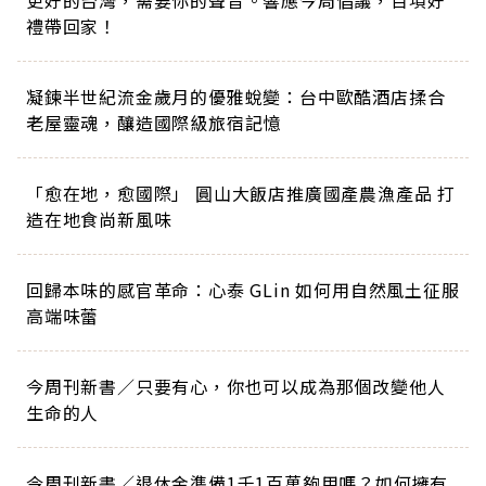
更好的台灣，需要你的聲音。響應今周倡議，百項好
禮帶回家！
凝鍊半世紀流金歲月的優雅蛻變：台中歐酷酒店揉合
老屋靈魂，釀造國際級旅宿記憶
「愈在地，愈國際」 圓山大飯店推廣國產農漁產品 打
造在地食尚新風味
回歸本味的感官革命：心泰 GLin 如何用自然風土征服
高端味蕾
今周刊新書／只要有心，你也可以成為那個改變他人
生命的人
今周刊新書／退休金準備1千1百萬夠用嗎？如何擁有