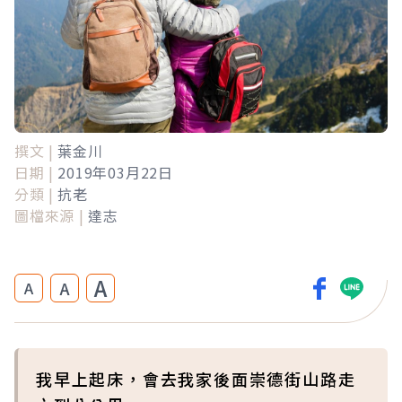
撰文 |
葉金川
日期 |
2019年03月22日
分類 |
抗老
圖檔來源 |
達志
A
A
A
我早上起床，會去我家後面崇德街山路走