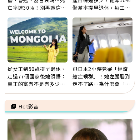
搐、昏迷、器官衰竭…死
產目標是多少？他靠50%
亡率達30％！別再迷信
儲蓄率提早退休，每工作
「擦酒精、吃退燒藥」，
1年買下1年自由
5招才能真救命
從女工到50歲提早退休、
飛日本2小時竟罹「經濟
走過77個國家後她領悟：
艙症候群」！她左腿腫到
真正的富有不是有多少
走不了路…為什麼會「靜
錢，而是擁有選擇人生的
脈血栓」？醫示警7種人
自由
注意
Hot影音