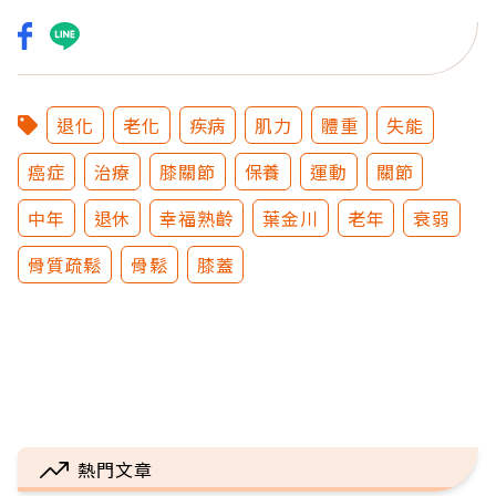
退化
老化
疾病
肌力
體重
失能
癌症
治療
膝關節
保養
運動
關節
中年
退休
幸福熟齡
葉金川
老年
衰弱
骨質疏鬆
骨鬆
膝蓋
熱門文章