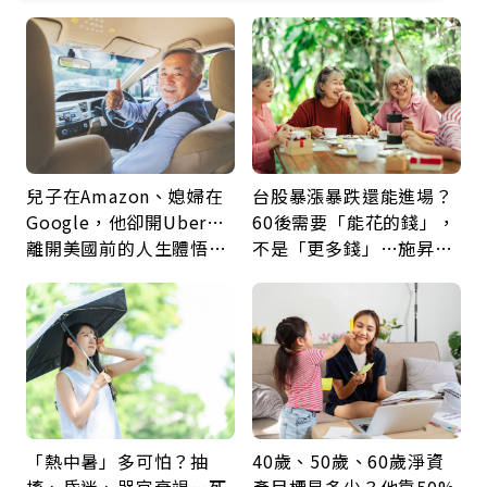
兒子在Amazon、媳婦在
台股暴漲暴跌還能進場？
Google，他卻開Uber…
60後需要「能花的錢」，
離開美國前的人生體悟：
不是「更多錢」…施昇
好的壞的都不會永遠
輝：退休族最適合這種股
票
「熱中暑」多可怕？抽
40歲、50歲、60歲淨資