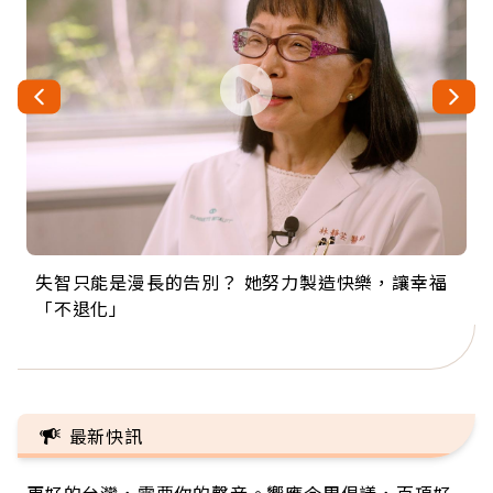
失智只能是漫長的告別？ 她努力製造快樂，讓幸福
來自剛果的巧克力神父 為台灣奉獻36年 「台灣是我
63歲卸矽谷副總、搬回台灣找快樂！「蛋黃哥小
104歲打破金氏世界紀錄 成為全球最年長羽球選
事業巔峰他選擇追夢…黑手阿伯拉小提琴還登上小
「不退化」
的家，我連作夢都講台語！」
丑」走進安養院，逗樂上萬爺奶：退休後才開始真
手，分享長壽的秘密原來是「這個」
巨蛋！連CNN都大讚！
正的人生
最新快訊