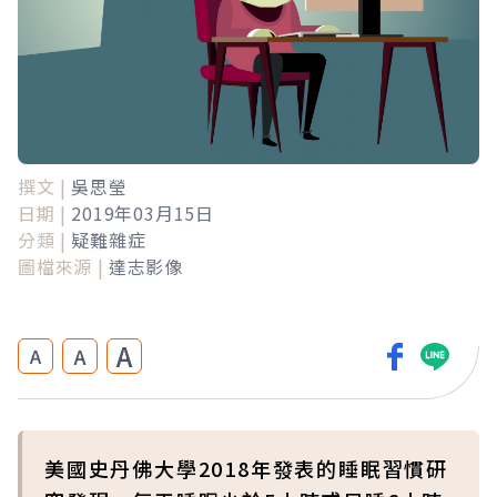
撰文 |
吳思瑩
日期 |
2019年03月15日
分類 |
疑難雜症
圖檔來源 |
達志影像
A
A
A
美國史丹佛大學2018年發表的睡眠習慣研