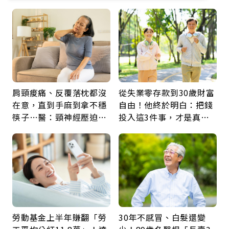
肩頸痠痛、反覆落枕都沒
從失業零存款到30歲財富
在意，直到手麻到拿不穩
自由！他終於明白：把錢
筷子…醫：頸神經壓迫上
投入這3件事，才是真正
身，打破固定姿勢才是關
留給未來的自己
鍵
勞動基金上半年賺翻「勞
30年不感冒、白髮還變