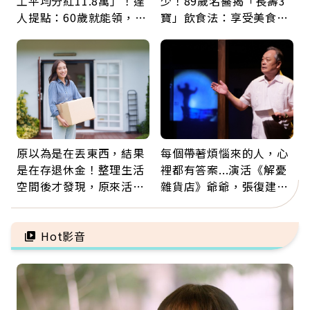
工平均分紅11.8萬」！達
少！89歲名醫揭「長壽3
人提點：60歲就能領，重
寶」飲食法：享受美食不
新就業還有隱藏版退休金
忌口，偶爾也該吃點肉
原以為是在丟東西，結果
每個帶著煩惱來的人，心
是在存退休金！整理生活
裡都有答案...演活《解憂
空間後才發現，原來活得
雜貨店》爺爺，張復建：
這麼輕鬆也能存錢
放下執著不是認輸，而是
善待自己
Hot影音