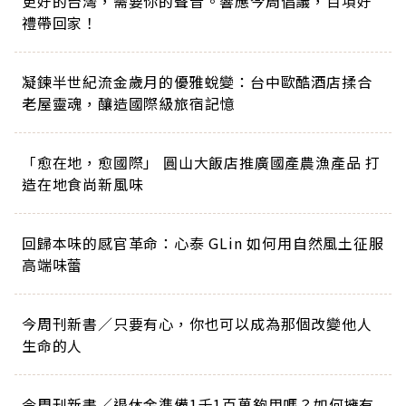
更好的台灣，需要你的聲音。響應今周倡議，百項好
禮帶回家！
凝鍊半世紀流金歲月的優雅蛻變：台中歐酷酒店揉合
老屋靈魂，釀造國際級旅宿記憶
「愈在地，愈國際」 圓山大飯店推廣國產農漁產品 打
造在地食尚新風味
回歸本味的感官革命：心泰 GLin 如何用自然風土征服
高端味蕾
今周刊新書／只要有心，你也可以成為那個改變他人
生命的人
今周刊新書／退休金準備1千1百萬夠用嗎？如何擁有