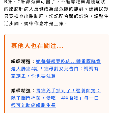
B肝、C肝都有藥可醫了，不能靠吃藥減緩症狀
的脂肪肝病人反倒成為最危險的族群。建議民眾
只要檢查出脂肪肝，切記配合醫師診治，調整生
活步調、規律作息才是上策。
其他人也在關注...
編輯精選：
她每餐都要吃肉...體重驟降竟
是大腸癌4期！癌母對女兒告白：媽媽有
家族史，你也要注意
編輯精選：
胃癌兇手抓到了！營養師揭：
除了幽門桿菌，愛吃「4種食物」每一口
都可能助癌細胞生長