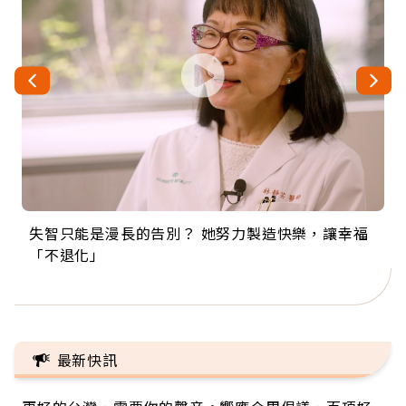
失智只能是漫長的告別？ 她努力製造快樂，讓幸福
來自剛果的巧克力神父 為台灣奉獻36年 「台灣是我
63歲卸矽谷副總、搬回台灣找快樂！「蛋黃哥小
104歲打破金氏世界紀錄 成為全球最年長羽球選
事業巔峰他選擇追夢…黑手阿伯拉小提琴還登上小
「不退化」
的家，我連作夢都講台語！」
丑」走進安養院，逗樂上萬爺奶：退休後才開始真
手，分享長壽的秘密原來是「這個」
巨蛋！連CNN都大讚！
正的人生
最新快訊