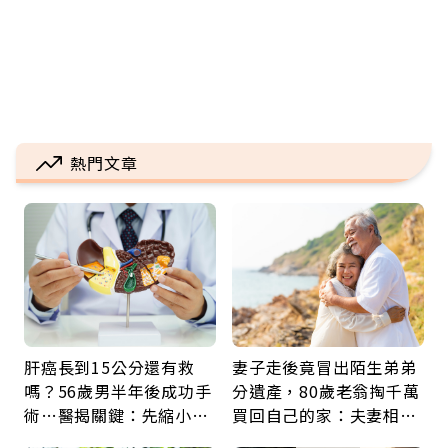
熱門文章
肝癌長到15公分還有救
妻子走後竟冒出陌生弟弟
嗎？56歲男半年後成功手
分遺產，80歲老翁掏千萬
術…醫揭關鍵：先縮小腫
買回自己的家：夫妻相守
瘤再談根治
60年，卻輸給一個名字