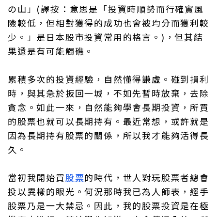
の山」(譯按：意思是「投資時順勢而行確實風
險較低，但相對獲得的成功也會被均分而獲利較
少。」是日本股市投資常用的格言。)，但其結
果還是有可能觸礁。
累積多次的投資經驗，自然懂得謙虛。碰到損利
時，與其急於扳回一城，不如先暫時放棄，去除
貪念。如此一來，自然能夠學會長期投資，所買
的股票也就可以長期持有。最近常想，或許就是
因為長期持有股票的關係，所以我才能夠活得長
久。
當初我開始買
股票
的時代，世人對玩股票者總會
投以異樣的眼光。何況那時我已為人師表，經手
股票乃是一大禁忌。因此，我的股票投資是在極