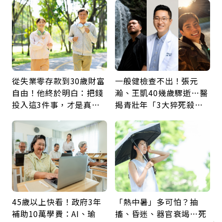
從失業零存款到30歲財富
一般健檢查不出！張元
自由！他終於明白：把錢
瀚、王凱40幾歲驟逝…醫
投入這3件事，才是真正
揭青壯年「3大猝死殺
留給未來的自己
手」：靠2檢查揪出9成地
雷
45歲以上快看！政府3年
「熱中暑」多可怕？抽
補助10萬學費：AI、瑜
搐、昏迷、器官衰竭…死