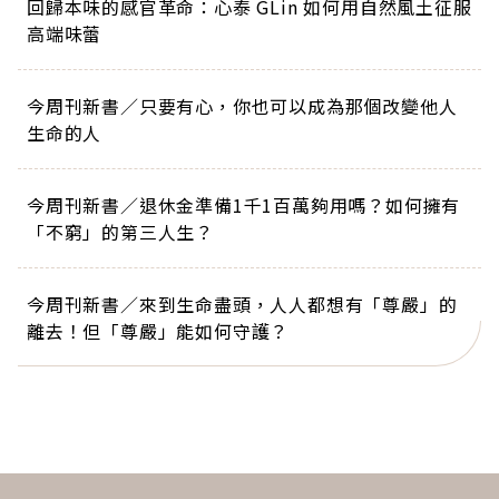
回歸本味的感官革命：心泰 GLin 如何用自然風土征服
高端味蕾
今周刊新書／只要有心，你也可以成為那個改變他人
生命的人
今周刊新書／退休金準備1千1百萬夠用嗎？如何擁有
「不窮」的第三人生？
今周刊新書／來到生命盡頭，人人都想有「尊嚴」的
離去！但「尊嚴」能如何守護？