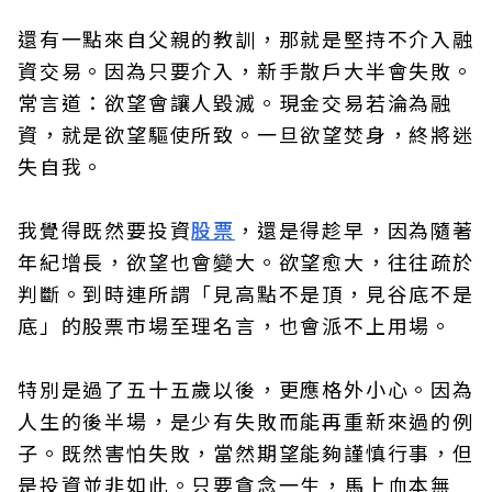
還有一點來自父親的教訓，那就是堅持不介入融
資交易。因為只要介入，新手散戶大半會失敗。
常言道：欲望會讓人毀滅。現金交易若淪為融
資，就是欲望驅使所致。一旦欲望焚身，終將迷
失自我。
我覺得既然要投資
股票
，還是得趁早，因為隨著
年紀增長，欲望也會變大。欲望愈大，往往疏於
判斷。到時連所謂「見高點不是頂，見谷底不是
底」的股票市場至理名言，也會派不上用場。
特別是過了五十五歲以後，更應格外小心。因為
人生的後半場，是少有失敗而能再重新來過的例
子。既然害怕失敗，當然期望能夠謹慎行事，但
是投資並非如此。只要貪念一生，馬上血本無