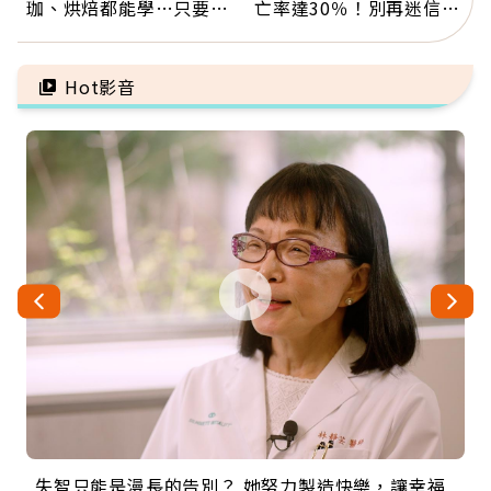
珈、烘焙都能學…只要願
亡率達30％！別再迷信
意開始，永遠不嫌晚
「擦酒精、吃退燒藥」，
5招才能真救命
Hot影音
失智只能是漫長的告別？ 她努力製造快樂，讓幸福
來自剛果的巧克力神父 為台灣奉獻36年 「台灣是我
63歲卸矽谷副總、搬回台灣找快樂！「蛋黃哥小
104歲打破金氏世界紀錄 成為全球最年長羽球選
事業巔峰他選擇追夢…黑手阿伯拉小提琴還登上小