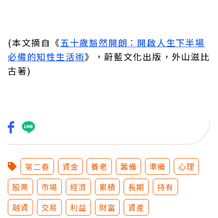
(本文摘自《
五十歲豁然開朗：開啟人生下半場
必備的知性生活術
》，蔚藍文化出版，外山滋比
古著)
第二春
資金
養老
籌備
準備
心理
股票
市場
經濟
累積
長期
持有
融資
交易
利益
財富
資產