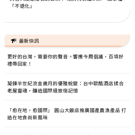
「不退化」
的家，我連作夢都講台語！」
丑」走進安養院，逗樂上萬爺奶：退休後才開始真
手，分享長壽的秘密原來是「這個」
巨蛋！連CNN都大讚！
正的人生
最新快訊
更好的台灣，需要你的聲音。響應今周倡議，百項好
禮帶回家！
凝鍊半世紀流金歲月的優雅蛻變：台中歐酷酒店揉合
老屋靈魂，釀造國際級旅宿記憶
「愈在地，愈國際」 圓山大飯店推廣國產農漁產品 打
造在地食尚新風味