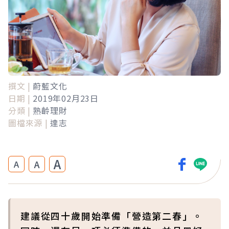
撰文 |
蔚藍文化
日期 |
2019年02月23日
分類 |
熟齡理財
圖檔來源 |
達志
A
A
A
建議從四十歲開始準備「營造第二春」。