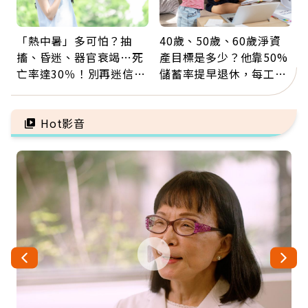
「熱中暑」多可怕？抽
40歲、50歲、60歲淨資
搐、昏迷、器官衰竭…死
產目標是多少？他靠50%
亡率達30％！別再迷信
儲蓄率提早退休，每工作
「擦酒精、吃退燒藥」，
1年買下1年自由
5招才能真救命
Hot影音