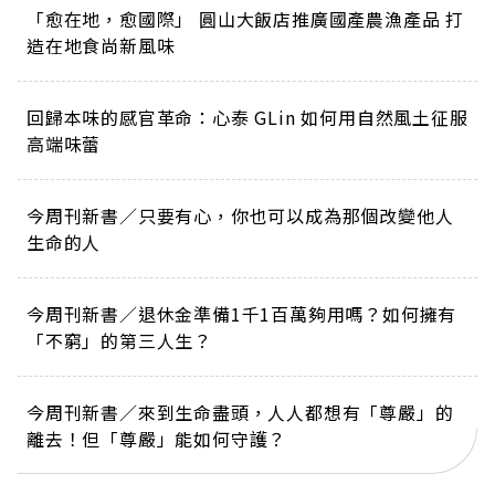
「愈在地，愈國際」 圓山大飯店推廣國產農漁產品 打
造在地食尚新風味
回歸本味的感官革命：心泰 GLin 如何用自然風土征服
高端味蕾
今周刊新書／只要有心，你也可以成為那個改變他人
生命的人
今周刊新書／退休金準備1千1百萬夠用嗎？如何擁有
「不窮」的第三人生？
今周刊新書／來到生命盡頭，人人都想有「尊嚴」的
離去！但「尊嚴」能如何守護？