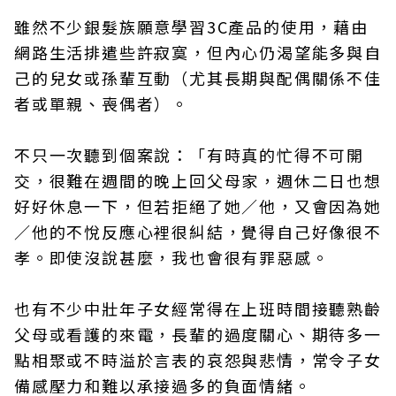
雖然不少銀髮族願意學習3C產品的使用，藉由
網路生活排遣些許寂寞，但內心仍渴望能多與自
己的兒女或孫輩互動（尤其長期與配偶關係不佳
者或單親、喪偶者）。
不只一次聽到個案說：「有時真的忙得不可開
交，很難在週間的晚上回父母家，週休二日也想
好好休息一下，但若拒絕了她／他，又會因為她
／他的不悅反應心裡很糾結，覺得自己好像很不
孝。即使沒說甚麼，我也會很有罪惡感。
也有不少中壯年子女經常得在上班時間接聽熟齡
父母或看護的來電，長輩的過度關心、期待多一
點相聚或不時溢於言表的哀怨與悲情，常令子女
備感壓力和難以承接過多的負面情緒。