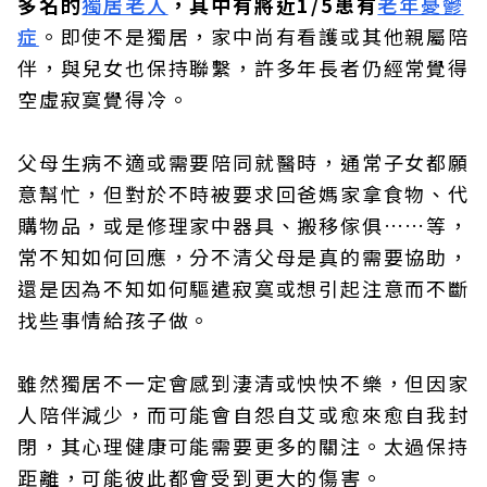
多名的
獨居老人
，其中有將近1/5患有
老年憂鬱
症
。即使不是獨居，家中尚有看護或其他親屬陪
伴，與兒女也保持聯繫，許多年長者仍經常覺得
空虛寂寞覺得冷。
父母生病不適或需要陪同就醫時，通常子女都願
意幫忙，但對於不時被要求回爸媽家拿食物、代
購物品，或是修理家中器具、搬移傢俱……等，
常不知如何回應，分不清父母是真的需要協助，
還是因為不知如何驅遣寂寞或想引起注意而不斷
找些事情給孩子做。
雖然獨居不一定會感到淒清或怏怏不樂，但因家
人陪伴減少，而可能會自怨自艾或愈來愈自我封
閉，其心理健康可能需要更多的關注。太過保持
距離，可能彼此都會受到更大的傷害。