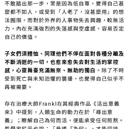
不敢踏出那一步，常是因為低自尊，覺得自己甚
麼都不如人，或受到「人老了，沒甚麼用」的想
法囿限，而對於外界的人事物失去興趣，較無活
力，內在充滿強烈的失落感與空虛感，容易否定
自己的價值。
子女們須體恤、同理他們不停在面對各種分離及
不斷消逝的一切，也愈來愈失去對生活的掌控
感，心靈舞臺充滿無奈、無助的獨白
。除了不時
受到死亡與未知恐懼的襲擾，也覺得自己似乎不
再被需要。
存在治療大師Frankl在其經典作品《活出意義
來》中提到，人類生命的動力在於「尋出意
義」；瞭解自己為何而活，便能承受任何煎熬。
哲學家尼采也說：「參透『為何』，才能迎接