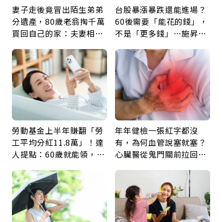
妻子走後竟冒出陌生弟弟
台股暴漲暴跌還能進場？
分遺產，80歲老翁掏千萬
60後需要「能花的錢」，
買回自己的家：夫妻相守
不是「更多錢」…施昇
60年，卻輸給一個名字
輝：退休族最適合這種股
票
勞動基金上半年賺翻「勞
年年健檢一張紅字都沒
工平均分紅11.8萬」！達
有，為何血管說塞就塞？
人提點：60歲就能領，重
心臟醫從鬼門關前拉回病
新就業還有隱藏版退休金
人：會不會心梗要看對數
字