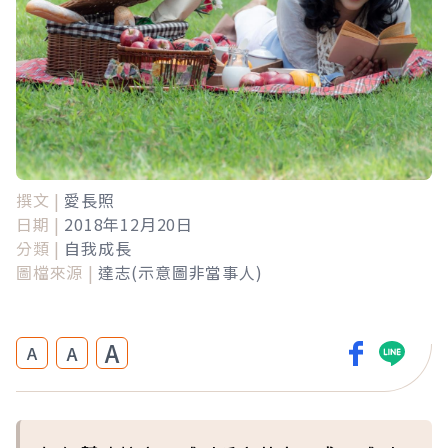
撰文 |
愛長照
日期 |
2018年12月20日
分類 |
自我成長
圖檔來源 |
達志(示意圖非當事人)
A
A
A