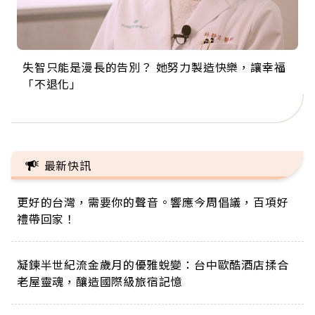
失智只能是漫長的告別？ 她努力製造快樂，讓幸福
來自剛果的巧克力神父 為台灣奉獻36年 「台灣是我
63歲卸矽谷副總、搬回台灣找快樂！「蛋黃哥小
104歲打破金氏世界紀錄 成為全球最年長羽球選
事業巔峰他選擇追夢…黑手阿伯拉小提琴還登上小
「不退化」
的家，我連作夢都講台語！」
丑」走進安養院，逗樂上萬爺奶：退休後才開始真
手，分享長壽的秘密原來是「這個」
巨蛋！連CNN都大讚！
正的人生
最新快訊
更好的台灣，需要你的聲音。響應今周倡議，百項好
禮帶回家！
凝鍊半世紀流金歲月的優雅蛻變：台中歐酷酒店揉合
老屋靈魂，釀造國際級旅宿記憶