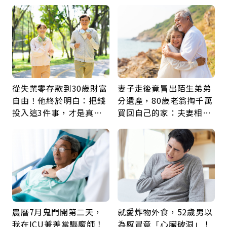
從失業零存款到30歲財富
妻子走後竟冒出陌生弟弟
自由！他終於明白：把錢
分遺產，80歲老翁掏千萬
投入這3件事，才是真正
買回自己的家：夫妻相守
留給未來的自己
60年，卻輸給一個名字
農曆7月鬼門開第二天，
就愛炸物外食，52歲男以
我在ICU兼差當驅魔師！
為感冒竟「心臟破洞」！