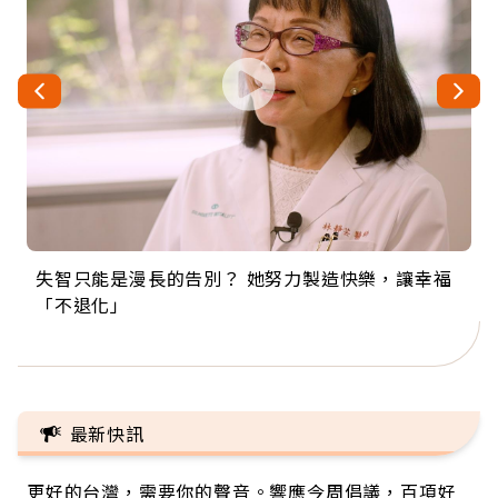
失智只能是漫長的告別？ 她努力製造快樂，讓幸福
來自剛果的巧克力神父 為台灣奉獻36年 「台灣是我
63歲卸矽谷副總、搬回台灣找快樂！「蛋黃哥小
104歲打破金氏世界紀錄 成為全球最年長羽球選
事業巔峰他選擇追夢…黑手阿伯拉小提琴還登上小
「不退化」
的家，我連作夢都講台語！」
丑」走進安養院，逗樂上萬爺奶：退休後才開始真
手，分享長壽的秘密原來是「這個」
巨蛋！連CNN都大讚！
正的人生
最新快訊
更好的台灣，需要你的聲音。響應今周倡議，百項好