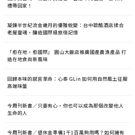
禮帶回家！
凝鍊半世紀流金歲月的優雅蛻變：台中歐酷酒店揉合
老屋靈魂，釀造國際級旅宿記憶
「愈在地，愈國際」 圓山大飯店推廣國產農漁產品 打
造在地食尚新風味
回歸本味的感官革命：心泰 GLin 如何用自然風土征服
高端味蕾
今周刊新書／只要有心，你也可以成為那個改變他人
生命的人
今周刊新書／退休金準備1千1百萬夠用嗎？如何擁有