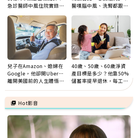
急診醫師中風住院實錄：
醫嘆腦中風、洗腎都跟它
那些怪物原來叫譫妄
有關：4警訊是心臟在呼
救
兒子在Amazon、媳婦在
40歲、50歲、60歲淨資
Google，他卻開Uber…
產目標是多少？他靠50%
離開美國前的人生體悟：
儲蓄率提早退休，每工作
好的壞的都不會永遠
1年買下1年自由
Hot影音