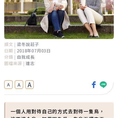
撰文 |
梁冬說莊子
日期 |
2018年07月03日
分類 |
自我成長
圖檔來源 |
達志
A
A
A
一個人用對待自己的方式去對待一隻鳥，