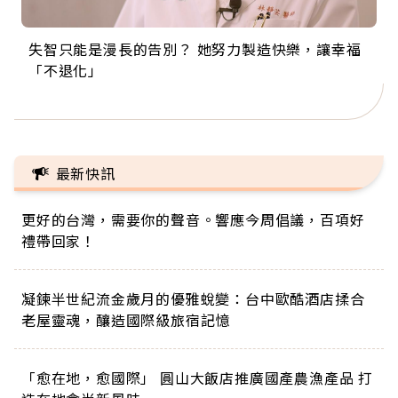
失智只能是漫長的告別？ 她努力製造快樂，讓幸福
來自剛果的巧克力神父 為台灣奉獻36年 「台灣是我
63歲卸矽谷副總、搬回台灣找快樂！「蛋黃哥小
104歲打破金氏世界紀錄 成為全球最年長羽球選
事業巔峰他選擇追夢…黑手阿伯拉小提琴還登上小
「不退化」
的家，我連作夢都講台語！」
丑」走進安養院，逗樂上萬爺奶：退休後才開始真
手，分享長壽的秘密原來是「這個」
巨蛋！連CNN都大讚！
正的人生
最新快訊
更好的台灣，需要你的聲音。響應今周倡議，百項好
禮帶回家！
凝鍊半世紀流金歲月的優雅蛻變：台中歐酷酒店揉合
老屋靈魂，釀造國際級旅宿記憶
「愈在地，愈國際」 圓山大飯店推廣國產農漁產品 打