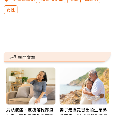
女性
熱門文章
肩頸痠痛、反覆落枕都沒
妻子走後竟冒出陌生弟弟