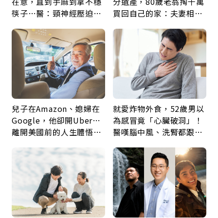
在意，直到手麻到拿不穩
分遺產，80歲老翁掏千萬
筷子…醫：頸神經壓迫上
買回自己的家：夫妻相守
身，打破固定姿勢才是關
60年，卻輸給一個名字
鍵
兒子在Amazon、媳婦在
就愛炸物外食，52歲男以
Google，他卻開Uber…
為感冒竟「心臟破洞」！
離開美國前的人生體悟：
醫嘆腦中風、洗腎都跟它
好的壞的都不會永遠
有關：4警訊是心臟在呼
救