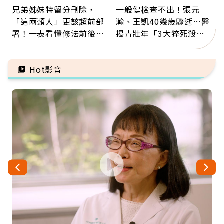
兄弟姊妹特留分刪除，
一般健檢查不出！張元
「這兩類人」更該超前部
瀚、王凱40幾歲驟逝…醫
署！一表看懂修法前後差
揭青壯年「3大猝死殺
異：沒留遺囑手足反而分
手」：靠2檢查揪出9成地
更多
雷
Hot影音