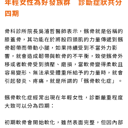
年輕女性為好發族群 診斷症狀共分
四期
骨科診所院長吳濬哲醫師表示，髕骨就是俗稱的
膝蓋骨，其功能在於將股四頭肌的力量傳遞到髕
骨韌帶而帶動小腿，如果持續受到不當外力影
響，就會造成韌帶與軟骨的不平衡，致使髕骨外
移或者軟骨受到擠壓、磨損，當軟骨變得柔軟且
容易變形、無法承受體重所給予的力量時，就會
引起發炎、疼痛，就是所謂的「髕骨軟化症」。
髕骨軟化症經常出現在年輕女性，診斷嚴重程度
大致可以分為四期：
初期軟骨會開始軟化，雖然表面完整，但因內部