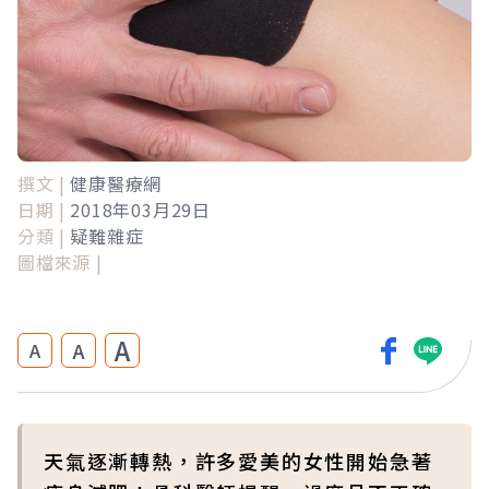
撰文 |
健康醫療網
日期 |
2018年03月29日
分類 |
疑難雜症
圖檔來源 |
A
A
A
天氣逐漸轉熱，許多愛美的女性開始急著