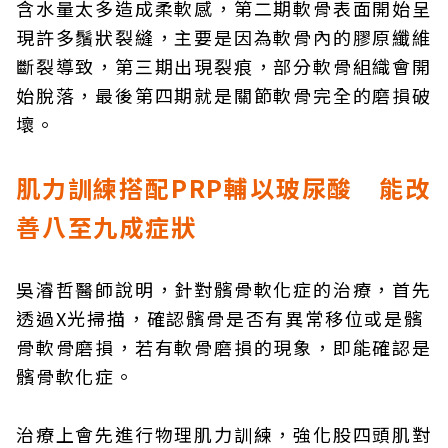
含水量太多造成柔軟感，第二期軟骨表面開始呈
現許多鬚狀裂縫，主要是因為軟骨內的膠原纖維
斷裂導致，第三期出現裂痕，部分軟骨組織會開
始脫落，最後第四期就是關節軟骨完全的磨損破
壞。
肌力訓練搭配PRP輔以玻尿酸 能改
善八至九成症狀
吳濬哲醫師說明，針對髕骨軟化症的治療，首先
透過X光掃描，確認髕骨是否有異常移位或是髕
骨軟骨磨損，若有軟骨磨損的現象，即能確認是
髕骨軟化症。
治療上會先進行物理肌力訓練，強化股四頭肌對