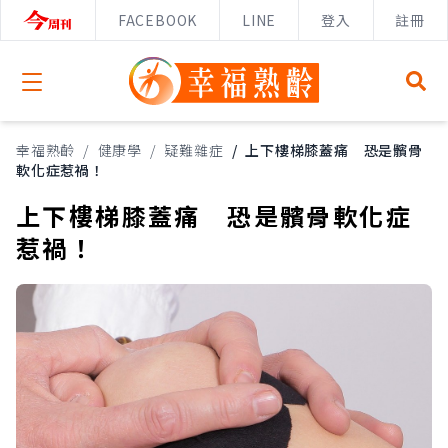
FACEBOOK
LINE
登入
註冊
Open menu
幸福熟齡
/
健康學
/
疑難雜症
/
上下樓梯膝蓋痛 恐是髕骨
軟化症惹禍！
上下樓梯膝蓋痛 恐是髕骨軟化症
惹禍！