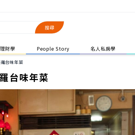
搜尋
理財學
People Story
名人私房學
張羅台味年菜
張羅台味年菜