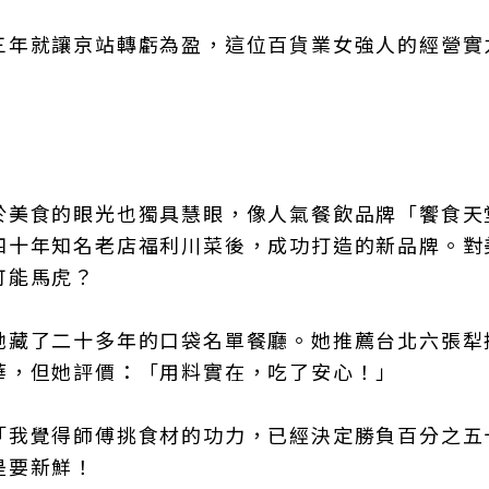
三年就讓京站轉虧為盈，這位百貨業女強人的經營實
於美食的眼光也獨具慧眼，像人氣餐飲品牌「饗食天
四十年知名老店福利川菜後，成功打造的新品牌。對
可能馬虎？
她藏了二十多年的口袋名單餐廳。她推薦台北六張犁
華，但她評價：「用料實在，吃了安心！」
「我覺得師傅挑食材的功力，已經決定勝負百分之五
是要新鮮！