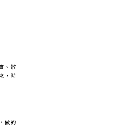
實、散
來，時
，做的