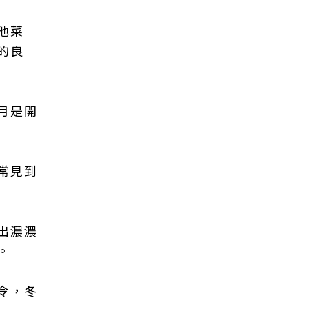
他菜
的良
月是開
常見到
出濃濃
。
令，冬