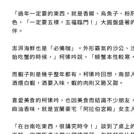
「過年一定要的東西，就是香腸、烏魚子、粉
色，「一定要五樣，五福臨門！」大圓盤盛著
伴。
澎湃海鮮也是「必備咖」。外形霸氣的沙公、
始吃蟹的時候，」柯愫吟說，「螃蟹本性較寒
而蝦子則是幾乎整年都有，柯愫吟回想，南部
酒煨白蝦，酒要入味，蝦的肉則又脆又甜。
喜愛美食的柯愫吟，也因美食而結識不少朋友
麻油香味，就是宜蘭豪宅「阿拉伯宮殿」女主
「在台南吃東西，很講究時令！」談到了桌上