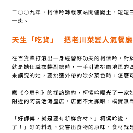
二○○九年，柯愫吟轉戰京站開疆闢土，短短
一斑。
天生「吃貨」 把老川菜變人氣餐廳
在百貨業打滾出一身經營好功夫的柯愫吟，對
就是她任職衣蝶副總時，一手引進桃園地區的
來講究的她，要挑選外帶的除夕菜色時，怎麼
應《今周刊》的採訪邀約，柯愫吟曝光了一家
附近的阿義活海產店，店面不太顯眼，樸實無
「好師傅，就是要有新鮮食材。」柯愫吟說，
了！」好的料理，要嘗出食物的原味，食材就