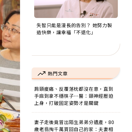
失智只能是漫長的告別？ 她努力製
來自剛果的巧克力神父 為台灣奉獻
63歲卸矽谷副總、搬回台灣找快
104歲打破金氏世界紀錄 成為全球
事業巔峰他選擇追夢…黑手阿伯拉
造快樂，讓幸福「不退化」
36年 「台灣是我的家，我連作夢都
樂！「蛋黃哥小丑」走進安養院，
最年長羽球選手，分享長壽的秘密
小提琴還登上小巨蛋！連CNN都大
講台語！」
逗樂上萬爺奶：退休後才開始真正
原來是「這個」
讚！
的人生
熱門文章
肩頸痠痛、反覆落枕都沒在意，直到
手麻到拿不穩筷子…醫：頸神經壓迫
上身，打破固定姿勢才是關鍵
妻子走後竟冒出陌生弟弟分遺產，80
歲老翁掏千萬買回自己的家：夫妻相