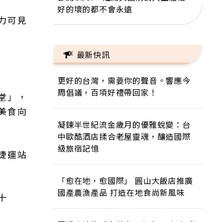
好的壞的都不會永遠
力可見
最新快訊
更好的台灣，需要你的聲音。響應今
周倡議，百項好禮帶回家！
堂」，
美食向
凝鍊半世紀流金歲月的優雅蛻變：台
中歐酷酒店揉合老屋靈魂，釀造國際
級旅宿記憶
捷運站
「愈在地，愈國際」 圓山大飯店推廣
國產農漁產品 打造在地食尚新風味
十