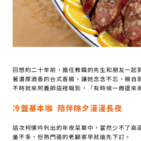
回想約二十年前，擔任教職的先生和朋友一起
著濃厚酒香的台式香腸，讓她念念不忘，親自
不時就來阿義師這裡報到，「有時候一周還來
冷盤基本咖 陪伴除夕漫漫長夜
這次柯愫吟列出的年夜菜單中，當然少不了高
量不多，但熟門道的老顧客早就搶先下訂。