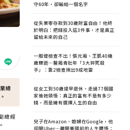
守60年，卻輸給一個名字
從失業零存款到30歲財富自由！他終
於明白：把錢投入這3件事，才是真正
留給未來的自己
一般健檢查不出！張元瀚、王凱40幾
歲驟逝…醫揭青壯年「3大猝死殺
手」：靠2檢查揪出9成地雷
業總
從女工到50歲提早退休、走過77個國
家後她領悟：真正的富有不是有多少
。
錢，而是擁有選擇人生的自由
副總經
兒子在Amazon、媳婦在Google，他
。
卻開Uber…離開美國前的人生體悟：