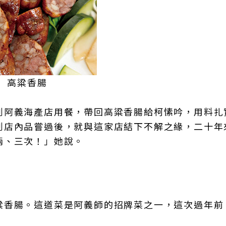
高粱香腸
到阿義海產店用餐，帶回高粱香腸給柯愫吟，用料扎
到店內品嘗過後，就與這家店結下不解之緣，二十年
兩、三次！」她說。
粱香腸。這道菜是阿義師的招牌菜之一，這次過年前