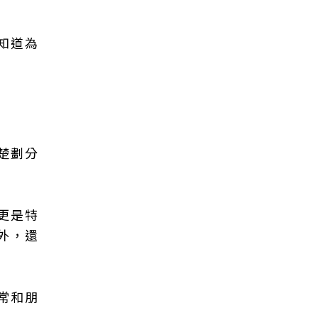
知道為
楚劃分
更是特
外，還
常和朋