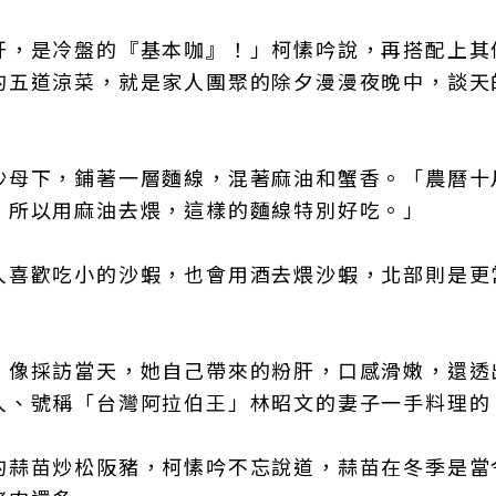
肝，是冷盤的『基本咖』！」柯愫吟說，再搭配上其
的五道涼菜，就是家人團聚的除夕漫漫夜晚中，談天
沙母下，鋪著一層麵線，混著麻油和蟹香。「農曆十
，所以用麻油去煨，這樣的麵線特別好吃。」
人喜歡吃小的沙蝦，也會用酒去煨沙蝦，北部則是更
，像採訪當天，她自己帶來的粉肝，口感滑嫩，還透
人、號稱「台灣阿拉伯王」林昭文的妻子一手料理的
的蒜苗炒松阪豬，柯愫吟不忘說道，蒜苗在冬季是當