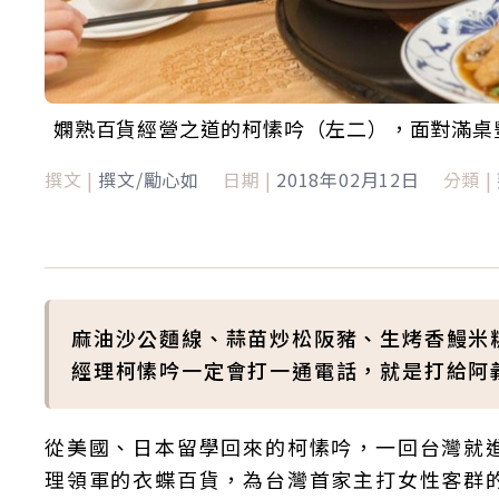
嫻熟百貨經營之道的柯愫吟（左二），面對滿桌
撰文 |
撰文/勵心如
日期 |
2018年02月12日
分類 |
麻油沙公麵線、蒜苗炒松阪豬、生烤香鰻米
經理柯愫吟一定會打一通電話，就是打給阿
從美國、日本留學回來的柯愫吟，一回台灣就
理領軍的衣蝶百貨，為台灣首家主打女性客群