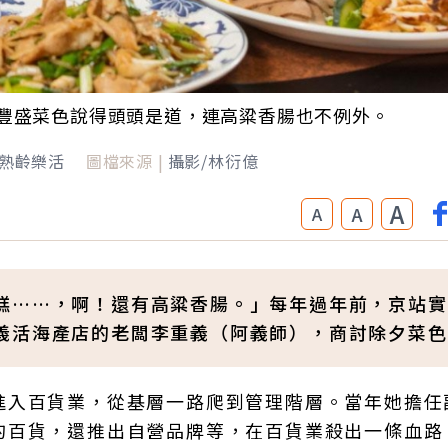
豐盛菜色說得頭頭是道，連高粱香腸也不例外。
熟齡樂活
圖檔來源 |
攝影/林衍億
A
A
A
糕……，啊！還有高粱香腸。」每年過年前，京站實
義活海產店的老闆李重義（阿義師），商討除夕菜色
進入百貨業，從基層一路爬到管理階層。當年她擔任
的百貨，還推出自營品牌等，在百貨業殺出一條血路