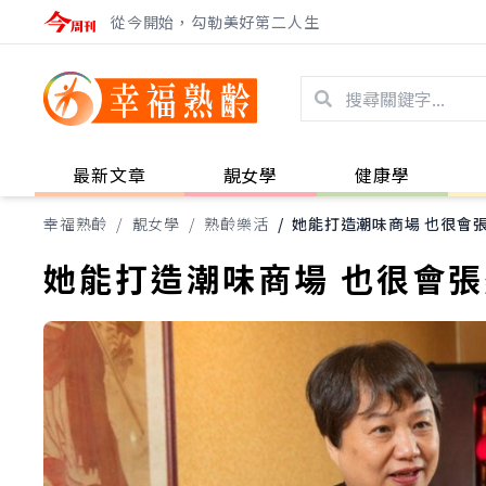
從今開始，勾勒美好第二人生
最新文章
靚女學
健康學
幸福熟齡
/
靚女學
/
熟齡樂活
/
她能打造潮味商場 也很會
她能打造潮味商場 也很會