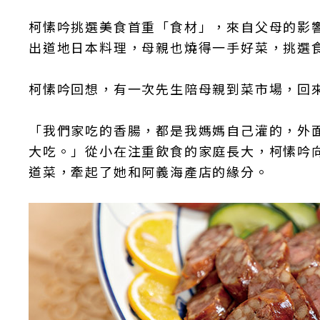
柯愫吟挑選美食首重「食材」，來自父母的影
出道地日本料理，母親也燒得一手好菜，挑選
柯愫吟回想，有一次先生陪母親到菜市場，回
「我們家吃的香腸，都是我媽媽自己灌的，外
大吃。」從小在注重飲食的家庭長大，柯愫吟
道菜，牽起了她和阿義海產店的緣分。