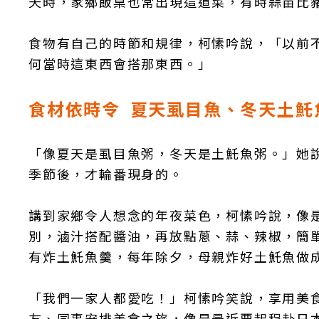
天時，家鄉飯桌也常出現這道菜，有時蒜苗比
食物有自己的時節和規律，柯愫吟說，「以前
何當時這東西會搭那東西。」
食材依時令 夏天虱目魚、冬天土魠
「像夏天是虱目魚粥，冬天是土魠魚粥。」她
季節後，才輪番現身的。
講到家鄉令人想念的年夜菜色，柯愫吟說，像
別，滷汁搭配醬油，再放點蔥、蒜、辣椒，簡
有炸土魠魚羹，每年除夕，母親炸好土魠魚做
「我們一家人都愛吃！」柯愫吟笑說，享用美
友、同事安排美食之旅，像是最近要起程赴日