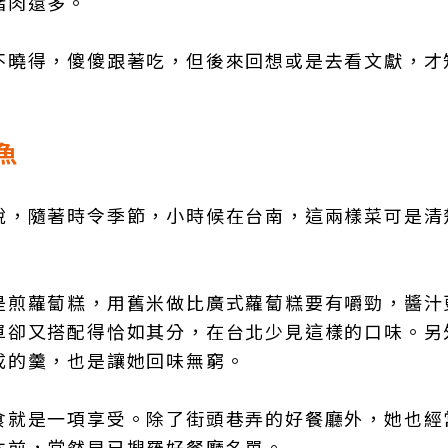
豬肉還多。
不曉得，傻傻跟著吃，但後來回想或是去看文獻，才
魚
說，隨著時令季節，小時候在台南，這兩樣菜可是清
是煎蘿蔔糕，用舊米做比廣式蘿蔔糕要有嚼勁，醬汁
單卻又搭配得恰如其分，在台北少見這樣的口味。另
成的羹，也是讓她回味無窮。
食就是一項享受。除了街頭巷弄的好餐廳外，她也經
本前，當然早已搜羅好餐廳名單。