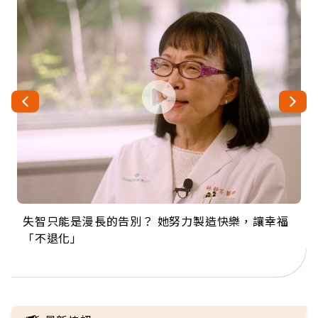
失智只能是漫長的告別？ 她努力製造快樂，讓幸福
來自剛果的巧克力神父 為台灣奉獻36年 「台灣是我
63歲卸矽谷副總、搬回台灣找快樂！「蛋黃哥小
104歲打破金氏世界紀錄 成為全球最年長羽球選
事業巔峰他選擇追夢…黑手阿伯拉小提琴還登上小
「不退化」
的家，我連作夢都講台語！」
丑」走進安養院，逗樂上萬爺奶：退休後才開始真
手，分享長壽的秘密原來是「這個」
巨蛋！連CNN都大讚！
正的人生