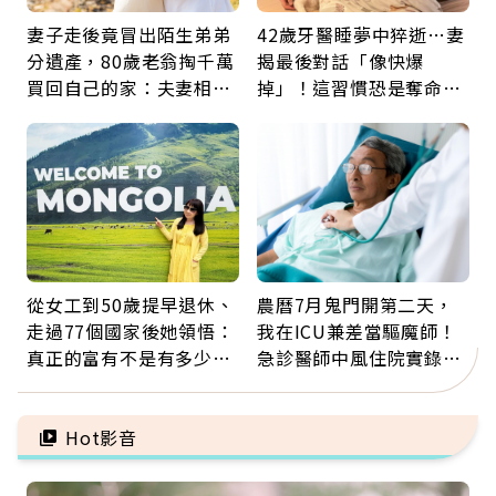
妻子走後竟冒出陌生弟弟
42歲牙醫睡夢中猝逝…妻
分遺產，80歲老翁掏千萬
揭最後對話「像快爆
買回自己的家：夫妻相守
掉」！這習慣恐是奪命原
60年，卻輸給一個名字
因：沒有一份工作值得用
命交換
從女工到50歲提早退休、
農曆7月鬼門開第二天，
走過77個國家後她領悟：
我在ICU兼差當驅魔師！
真正的富有不是有多少
急診醫師中風住院實錄：
錢，而是擁有選擇人生的
那些怪物原來叫譫妄
自由
Hot影音