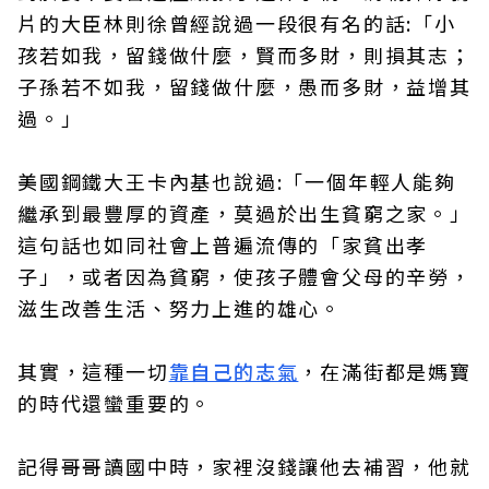
片的大臣林則徐曾經說過一段很有名的話:「小
孩若如我，留錢做什麼，賢而多財，則損其志；
子孫若不如我，留錢做什麼，愚而多財，益增其
過。」
美國鋼鐵大王卡內基也說過:「一個年輕人能夠
繼承到最豐厚的資產，莫過於出生貧窮之家。」
這句話也如同社會上普遍流傳的「家貧出孝
子」，或者因為貧窮，使孩子體會父母的辛勞，
滋生改善生活、努力上進的雄心。
其實，這種一切
靠自己的志氣
，在滿街都是媽寶
的時代還蠻重要的。
記得哥哥讀國中時，家裡沒錢讓他去補習，他就