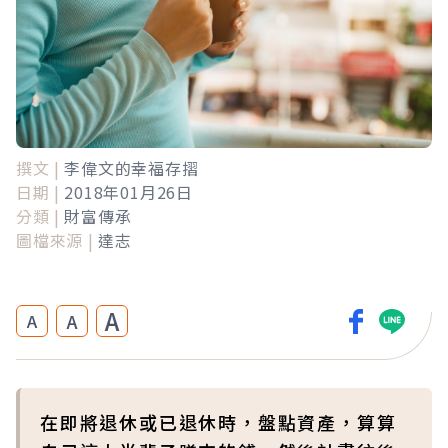
撰文 |
李偉文的幸福存摺
日期 |
2018年01月26日
分類 |
財富傳承
圖檔來源 |
達志
A
A
A
在即將退休或已退休時，盤點資產，算算