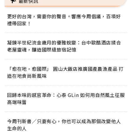
最新快訊
更好的台灣，需要你的聲音。響應今周倡議，百項好
禮帶回家！
凝鍊半世紀流金歲月的優雅蛻變：台中歐酷酒店揉合
老屋靈魂，釀造國際級旅宿記憶
「愈在地，愈國際」 圓山大飯店推廣國產農漁產品 打
造在地食尚新風味
回歸本味的感官革命：心泰 GLin 如何用自然風土征服
高端味蕾
今周刊新書／只要有心，你也可以成為那個改變他人
生命的人