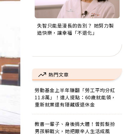
失智只能是漫長的告別？ 她努力製
來自剛果的巧克力神父 為台灣奉獻
63歲卸矽谷副總、搬回台灣找快
104歲打破金氏世界紀錄 成為全球
事業巔峰他選擇追夢…黑手阿伯拉
造快樂，讓幸福「不退化」
36年 「台灣是我的家，我連作夢都
樂！「蛋黃哥小丑」走進安養院，
最年長羽球選手，分享長壽的秘密
小提琴還登上小巨蛋！連CNN都大
講台語！」
逗樂上萬爺奶：退休後才開始真正
原來是「這個」
讚！
的人生
熱門文章
勞動基金上半年賺翻「勞工平均分紅
11.8萬」！達人提點：60歲就能領，
重新就業還有隱藏版退休金
教書一輩子、身後捐大體！曾剪髮扮
男孩躲戰火，她把艱辛人生活成風