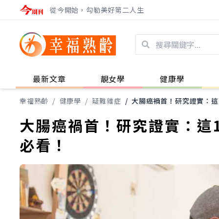
從今開始，勾勒美好第二人生
最新文章
靚女學
健康學
幸福熟齡
/
健康學
/
疑難雜症
/
大腸癌禍首！研究證實：這1
大腸癌禍首！研究證實：這1
必看！