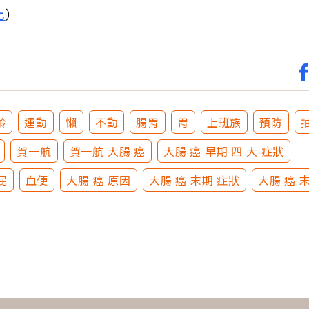
此
）
齡
運動
懶
不動
腸胃
胃
上班族
預防
賀一航
賀一航 大腸 癌
大腸 癌 早期 四 大 症狀
屁
血便
大腸 癌 原因
大腸 癌 末期 症狀
大腸 癌 