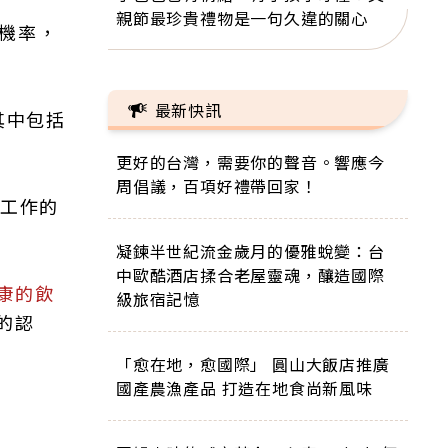
親節最珍貴禮物是一句久違的關心
機率，
最新快訊
其中包括
更好的台灣，需要你的聲音。響應今
周倡議，百項好禮帶回家！
著工作的
凝鍊半世紀流金歲月的優雅蛻變：台
中歐酷酒店揉合老屋靈魂，釀造國際
康的飲
級旅宿記憶
的認
「愈在地，愈國際」 圓山大飯店推廣
國產農漁產品 打造在地食尚新風味