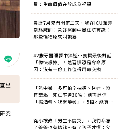
景：生命價值在於成為祝福
農曆7月鬼門開第二天，我在ICU兼差
當驅魔師！急診醫師中風住院實錄：
那些怪物原來叫譫妄
42歲牙醫睡夢中猝逝…妻揭最後對話
「像快爆掉」！這習慣恐是奪命原
因：沒有一份工作值得用命交換
一直坐
「熱中暑」多可怕？抽搐、昏迷、器
官衰竭…死亡率達30％！別再迷信
「擦酒精、吃退燒藥」，5招才能真救
命
研究
從小被教「男生不能哭」，我們都忘
了爸爸也有情緒…有了孩子才懂：父