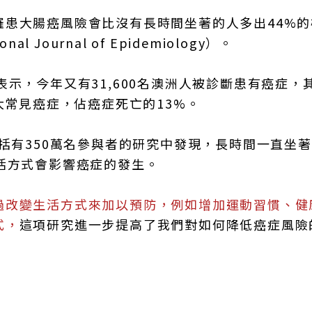
罹患大腸癌風險會比沒有長時間坐著的人多出44%的
Journal of Epidemiology）。
ch表示，今年又有31,600名澳洲人被診斷患有癌症，
大常見癌症，佔癌症死亡的13%。
告，包括有350萬名參與者的研究中發現，長時間一直坐
活方式會影響癌症的發生。
過改變生活方式來加以預防，例如增加運動習慣、健
式，
這項研究進一步提高了我們對如何降低癌症風險