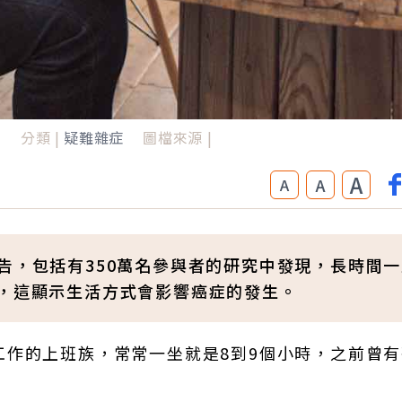
日
分類 |
疑難雜症
圖檔來源 |
A
A
A
告，包括有350萬名參與者的研究中發現，長時間
%，這顯示生活方式會影響癌症的發生。
工作的上班族，常常一坐就是8到9個小時，之前曾有