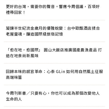
更好的台灣，需要你的聲音。響應今周倡議，百項好
禮帶回家！
凝鍊半世紀流金歲月的優雅蛻變：台中歐酷酒店揉合
老屋靈魂，釀造國際級旅宿記憶
「愈在地，愈國際」 圓山大飯店推廣國產農漁產品 打
造在地食尚新風味
回歸本味的感官革命：心泰 GLin 如何用自然風土征服
高端味蕾
今周刊新書／只要有心，你也可以成為那個改變他人
生命的人