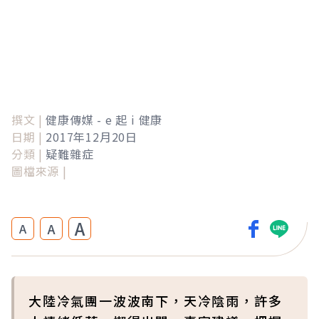
撰文 |
健康傳媒 - e 起 i 健康
日期 |
2017年12月20日
分類 |
疑難雜症
圖檔來源 |
A
A
A
大陸冷氣團一波波南下，天冷陰雨，許多