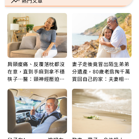
熱門文章
肩頸痠痛、反覆落枕都沒
妻子走後竟冒出陌生弟弟
在意，直到手麻到拿不穩
分遺產，80歲老翁掏千萬
筷子…醫：頸神經壓迫上
買回自己的家：夫妻相守
身，打破固定姿勢才是關
60年，卻輸給一個名字
鍵