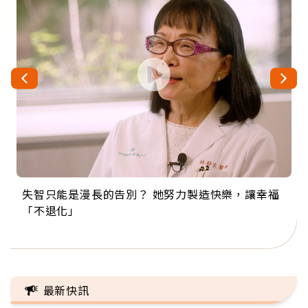
失智只能是漫長的告別？ 她努力製造快樂，讓幸福
來自剛果的巧克力神父 為台灣奉獻36年 「台灣是我
63歲卸矽谷副總、搬回台灣找快樂！「蛋黃哥小
104歲打破金氏世界紀錄 成為全球最年長羽球選
事業巔峰他選擇追夢…黑手阿伯拉小提琴還登上小
「不退化」
的家，我連作夢都講台語！」
丑」走進安養院，逗樂上萬爺奶：退休後才開始真
手，分享長壽的秘密原來是「這個」
巨蛋！連CNN都大讚！
正的人生
最新快訊