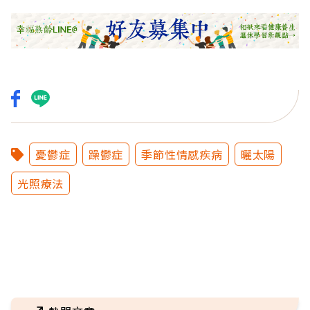
憂鬱症
躁鬱症
季節性情感疾病
曬太陽
光照療法