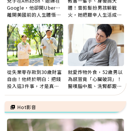
兒子在Amazon、媳婦在
教書一輩子、身後捐大
Google，他卻開Uber…
體！曾剪髮扮男孩躲戰
離開美國前的人生體悟：
火，她把艱辛人生活成風
好的壞的都不會永遠
景：生命價值在於成為祝
福
從失業零存款到30歲財富
就愛炸物外食，52歲男以
自由！他終於明白：把錢
為感冒竟「心臟破洞」！
投入這3件事，才是真正
醫嘆腦中風、洗腎都跟它
留給未來的自己
有關：4警訊是心臟在呼
救
Hot影音