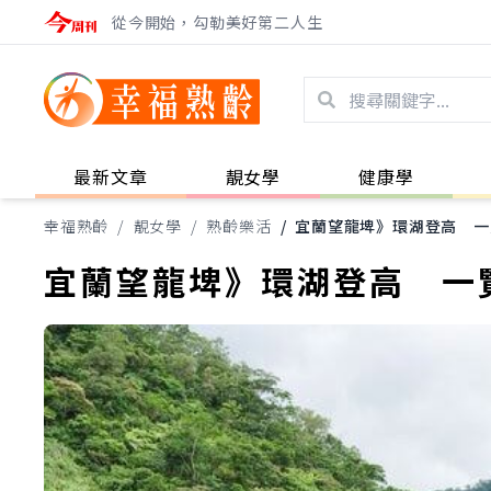
從今開始，勾勒美好第二人生
最新文章
靚女學
健康學
幸福熟齡
/
靚女學
/
熟齡樂活
/
宜蘭望龍埤》環湖登高 一
宜蘭望龍埤》環湖登高 一