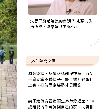
失智只能是漫長的告別？ 她努力製
來自剛果的巧克力神父 為台灣奉獻
63歲卸矽谷副總、搬回台灣找快
104歲打破金氏世界紀錄 成為全球
事業巔峰他選擇追夢…黑手阿伯拉
造快樂，讓幸福「不退化」
36年 「台灣是我的家，我連作夢都
樂！「蛋黃哥小丑」走進安養院，
最年長羽球選手，分享長壽的秘密
小提琴還登上小巨蛋！連CNN都大
講台語！」
逗樂上萬爺奶：退休後才開始真正
原來是「這個」
讚！
的人生
熱門文章
肩頸痠痛、反覆落枕都沒在意，直到
手麻到拿不穩筷子…醫：頸神經壓迫
上身，打破固定姿勢才是關鍵
妻子走後竟冒出陌生弟弟分遺產，80
歲老翁掏千萬買回自己的家：夫妻相