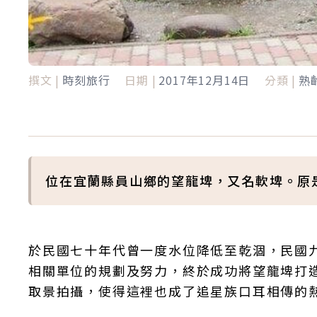
撰文 |
時刻旅行
日期 |
2017年12月14日
分類 |
熟
位在宜蘭縣員山鄉的望龍埤，又名軟埤。原
於民國七十年代曾一度水位降低至乾涸，民國
相關單位的規劃及努力，終於成功將望龍埤打
取景拍攝，使得這裡也成了追星族口耳相傳的