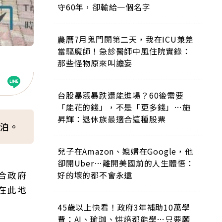
守60年，卻輸給一個名字
農曆7月鬼門開第二天，我在ICU兼差
當驅魔師！急診醫師中風住院實錄：
那些怪物原來叫譫妄
台股暴漲暴跌還能進場？60後需要
「能花的錢」，不是「更多錢」…施
昇輝：退休族最適合這種股票
泊。
兒子在Amazon、媳婦在Google，他
卻開Uber…離開美國前的人生體悟：
合政府
好的壞的都不會永遠
在此地
45歲以上快看！政府3年補助10萬學
費：AI、瑜珈、烘焙都能學…只要願