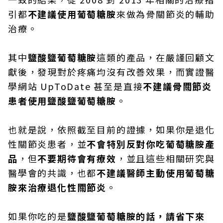
引都
不建議使用葡萄糖胺
來做為骨關節炎的輔助
治療。
其中
鹽酸鹽葡萄糖胺
這類的產品，在嚴謹回顧文
獻後，發現對於疼痛均沒有改善效果，而實證醫
學網站 UpToDate 甚至是直接
不建議骨關節炎
患者使用鹽酸鹽葡萄糖胺
。
也就是說，依照截至目前的證據，如果你是退化
性關節炎患者，並
不會特別反對你吃葡萄糖胺產
品
，但
不要期待會有療效
，並且這些相關研究與
醫學會的共識，也都
不建議醫師主動使用葡萄糖
胺來治療退化性關節炎
。
如果你吃的是
鹽酸鹽葡萄糖胺的話，請省下來