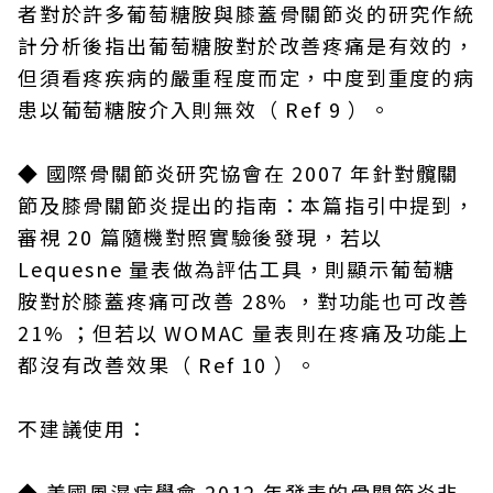
者對於許多葡萄糖胺與膝蓋骨關節炎的研究作統
計分析後指出葡萄糖胺對於改善疼痛是有效的，
但須看疼疾病的嚴重程度而定，中度到重度的病
患以葡萄糖胺介入則無效（ Ref 9 ）。
◆
國際骨關節炎研究協會在 2007 年針對髖關
節及膝骨關節炎提出的指南：本篇指引中提到，
審視 20 篇隨機對照實驗後發現，若以
Lequesne 量表做為評估工具，則顯示葡萄糖
胺對於膝蓋疼痛可改善 28% ，對功能也可改善
21% ；但若以 WOMAC 量表則在疼痛及功能上
都沒有改善效果（ Ref 10 ）。
不建議使用：
◆
美國風濕病學會 2012 年發表的骨關節炎非