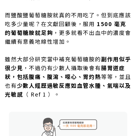
而鹽酸鹽葡萄糖胺就真的不用吃了。但到底應該
吃多少量呢？在文獻回顧後，服用
1500 毫克
的葡萄糖胺就足夠
，更多就看不出血中的濃度會
繼續有意義地線性增加。
雖然大部分研究當中補充葡萄糖胺的
副作用似乎
很少見
，不過仍有少數人攝取後會有
腸胃道症
狀，包括腹痛、腹瀉、噁心、胃灼熱
等等，並且
也有
少數人經歷過敏反應如血管水腫、氣喘以及
光敏感
（ Ref 1 ）。