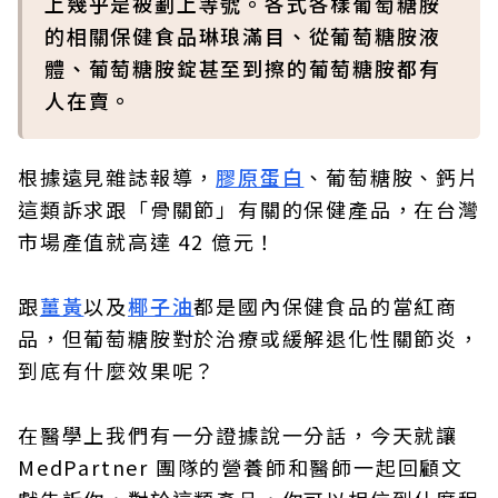
上幾乎是被劃上等號。各式各樣葡萄糖胺
的相關保健食品琳琅滿目、從葡萄糖胺液
體、葡萄糖胺錠甚至到擦的葡萄糖胺都有
人在賣。
根據遠見雜誌報導，
膠原蛋白
、葡萄糖胺、鈣片
這類訴求跟「骨關節」有關的保健產品，在台灣
市場產值就高達 42 億元！
跟
薑黃
以及
椰子油
都是國內保健食品的當紅商
品，但葡萄糖胺對於治療或緩解退化性關節炎，
到底有什麼效果呢？
在醫學上我們有一分證據說一分話，今天就讓
MedPartner 團隊的營養師和醫師一起回顧文