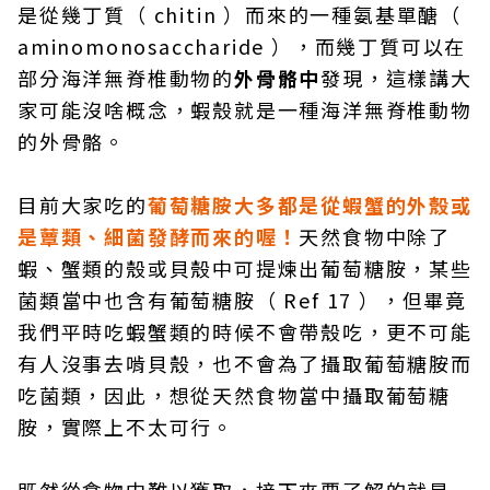
是從幾丁質（ chitin ）而來的一種氨基單醣（
aminomonosaccharide ），而幾丁質可以在
部分海洋無脊椎動物的
外骨骼中
發現，這樣講大
家可能沒啥概念，蝦殼就是一種海洋無脊椎動物
的外骨骼。
目前大家吃的
葡萄糖胺大多都是從蝦蟹的外殼或
是蕈類、細菌發酵而來的喔！
天然食物中除了
蝦、蟹類的殼或貝殼中可提煉出葡萄糖胺，某些
菌類當中也含有葡萄糖胺（ Ref 17 ），但畢竟
我們平時吃蝦蟹類的時候不會帶殼吃，更不可能
有人沒事去啃貝殼，也不會為了攝取葡萄糖胺而
吃菌類，因此，想從天然食物當中攝取葡萄糖
胺，實際上不太可行。