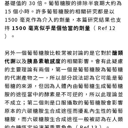
基礎值的 30 倍。葡萄糖胺的排除半衰期大約為
15 個小時。許多葡萄糖胺的相關研究都是以
1500 毫克作為介入的劑量，本篇研究結果也支
持
1500 毫克似乎是個恰當的劑量
（ Ref 12
）。
另外一個葡萄糖胺比較常被討論的是它對於
醣類
代謝
以及
胰島素敏感度
的相關影響。會有此疑慮
的主要理論有兩個，第一個是葡萄糖胺為葡萄糖
的代謝產物之一，所以部分說法認為它可能是葡
萄糖的來源，但因為人體內由葡萄糖生成葡萄糖
胺的途徑當中的酵素是不可逆的，所以此理論並
不成立；第二個則是口服攝取的葡萄糖胺會影響
原本的六碳糖胺生合成途徑而擾亂內生性的葡萄
糖胺，而六碳糖胺生合成途徑一般被認為在人類
的血糖恆定扮演著重要角色（ Ref 13 ）。