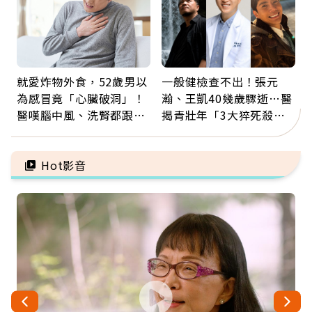
就愛炸物外食，52歲男以
一般健檢查不出！張元
為感冒竟「心臟破洞」！
瀚、王凱40幾歲驟逝…醫
醫嘆腦中風、洗腎都跟它
揭青壯年「3大猝死殺
有關：4警訊是心臟在呼
手」：靠2檢查揪出9成地
救
雷
Hot影音