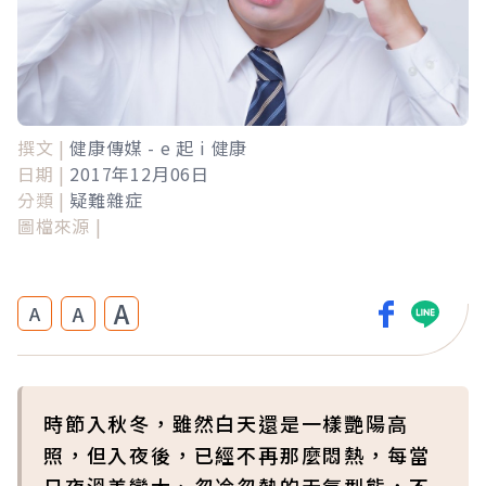
撰文 |
健康傳媒 - e 起 i 健康
日期 |
2017年12月06日
分類 |
疑難雜症
圖檔來源 |
A
A
A
時節入秋冬，雖然白天還是一樣艷陽高
照，但入夜後，已經不再那麼悶熱，每當