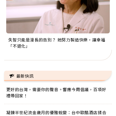
失智只能是漫長的告別？ 她努力製造快樂，讓幸福
來自剛果的巧克力神父 為台灣奉獻36年 「台灣是我
63歲卸矽谷副總、搬回台灣找快樂！「蛋黃哥小
104歲打破金氏世界紀錄 成為全球最年長羽球選
事業巔峰他選擇追夢…黑手阿伯拉小提琴還登上小
「不退化」
的家，我連作夢都講台語！」
丑」走進安養院，逗樂上萬爺奶：退休後才開始真
手，分享長壽的秘密原來是「這個」
巨蛋！連CNN都大讚！
正的人生
最新快訊
更好的台灣，需要你的聲音。響應今周倡議，百項好
禮帶回家！
凝鍊半世紀流金歲月的優雅蛻變：台中歐酷酒店揉合