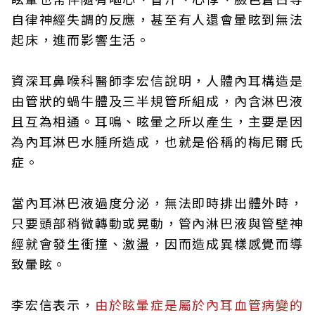
自律神經失調的反應，甚至有人還會暈眩到無法
起床，進而影響生活。
資深耳鼻喉科醫師李宏信說明，人體內耳構造是
由管狀的蝸牛體及三半規管所組成，內含淋巴液
且互為相通。耳鳴、眩暈之所以產生，主要是因
為內耳淋巴水腫所造成，也就是俗稱的梅尼爾氏
症。
當內耳淋巴液過度分泌，無法即時排出體外時，
只要頭部稍微轉動或晃動，管內淋巴液與管壁神
經就會發生衝撞、激盪，因而造成異樣感覺而導
致暈眩。
李宏信表示，
由於眩暈症是屬於內耳血管病變的