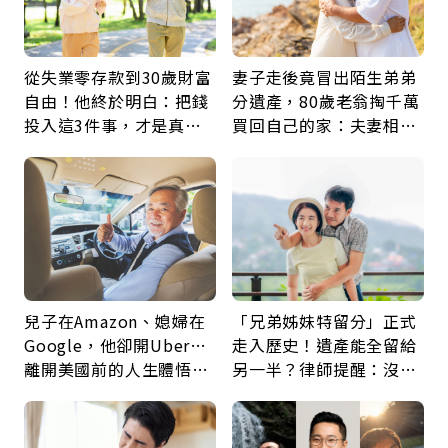
從失業零存款到30歲財富
妻子走後竟冒出陌生弟弟
自由！他終於明白：把錢
分遺產，80歲老翁掏千萬
投入這3件事，才是真正
買回自己的家：夫妻相守
留給未來的自己
60年，卻輸給一個名字
兒子在Amazon、媳婦在
「兄弟姊妹特留分」正式
Google，他卻開Uber…
走入歷史！遺產能全留給
離開美國前的人生體悟：
另一半？律師提醒：沒做
好的壞的都不會永遠
「1件事」照樣白忙