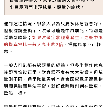
日夜溫差變大、忽冷忽熱的天氣型態，不
少民眾因而出現眩暈、頭暈的症狀。
遇到這種情況，很多人以為只要多休息就會好，
但根據調查顯示，眩暈可能是中風前兆，特別是
浮動型眩暈；
如果眩暈症狀經常發生，之後中風
的機率會比一般人高出約2倍
，提醒民眾不可輕
忽。
一般人可能都有過頭暈的經驗，但多半稍作休息
後即可恢復正常，對身體不會有太大影響。但眩
暈則不同，通常眩暈患者本身會因感覺周遭景物
明顯晃動而無法平衡，就好像時時刻刻在暈車、
暈船一樣。
眩暈也常伴隨有嘔心、冒汗、心悸、臉色蒼白等