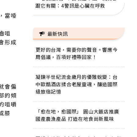
跟它有關：4警訊是心臟在呼救
，當唾
齒咀
最新快訊
會形成
更好的台灣，需要你的聲音。響應今
周倡議，百項好禮帶回家！
凝鍊半世紀流金歲月的優雅蛻變：台
中歐酷酒店揉合老屋靈魂，釀造國際
就會偏
級旅宿記憶
部的傾
的咀嚼
「愈在地，愈國際」 圓山大飯店推廣
或膝
國產農漁產品 打造在地食尚新風味