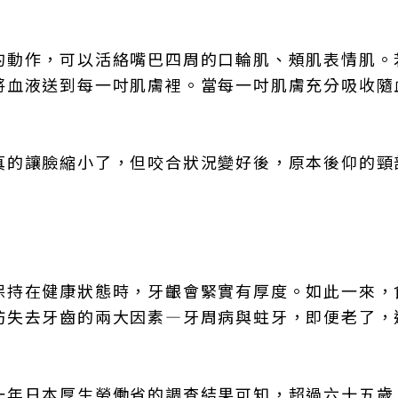
的動作，可以活絡嘴巴四周的口輪肌、頰肌表情肌。
將血液送到每一吋肌膚裡。當每一吋肌膚充分吸收隨
真的讓臉縮小了，但咬合狀況變好後，原本後仰的頸
保持在健康狀態時，牙齦會緊實有厚度。如此一來，
防失去牙齒的兩大因素—牙周病與蛀牙，即便老了，
一年日本厚生勞働省的調查結果可知，超過六十五歲