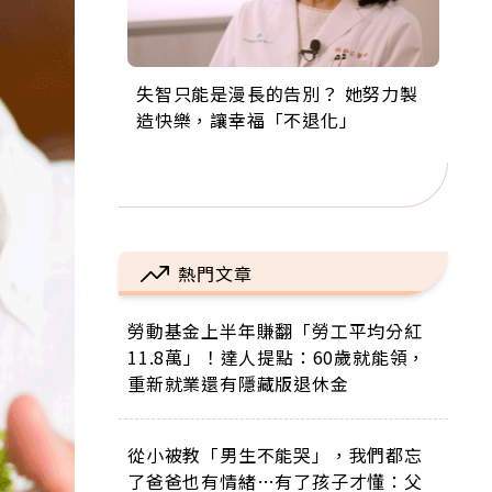
失智只能是漫長的告別？ 她努力製
來自剛果的巧克力神父 為台灣奉獻
63歲卸矽谷副總、搬回台灣找快
104歲打破金氏世界紀錄 成為全球
事業巔峰他選擇追夢…黑手阿伯拉
造快樂，讓幸福「不退化」
36年 「台灣是我的家，我連作夢都
樂！「蛋黃哥小丑」走進安養院，
最年長羽球選手，分享長壽的秘密
小提琴還登上小巨蛋！連CNN都大
講台語！」
逗樂上萬爺奶：退休後才開始真正
原來是「這個」
讚！
的人生
熱門文章
勞動基金上半年賺翻「勞工平均分紅
11.8萬」！達人提點：60歲就能領，
重新就業還有隱藏版退休金
從小被教「男生不能哭」，我們都忘
了爸爸也有情緒…有了孩子才懂：父