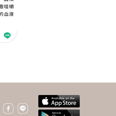
跟咀嚼
的血液
下一則 ＋
每天吃一顆，失智症降低
23％！日本人都靠這3食
物，遠離大腦退化、抗發
Facebook icon
Line icon
炎、氧化