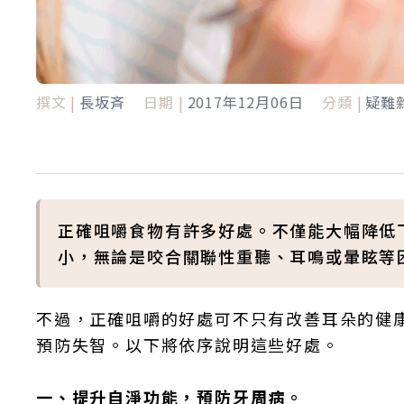
撰文 |
長坂斉
日期 |
2017年12月06日
分類 |
疑難
正確咀嚼食物有許多好處。不僅能大幅降低
小，無論是咬合關聯性重聽、耳鳴或暈眩等
不過，正確咀嚼的好處可不只有改善耳朵的健
預防失智。以下將依序說明這些好處。
一、提升自淨功能，預防牙周病。