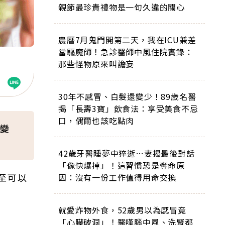
親節最珍貴禮物是一句久違的關心
農曆7月鬼門開第二天，我在ICU兼差
當驅魔師！急診醫師中風住院實錄：
那些怪物原來叫譫妄
30年不感冒、白髮還變少！89歲名醫
揭「長壽3寶」飲食法：享受美食不忌
口，偶爾也該吃點肉
變
42歲牙醫睡夢中猝逝…妻揭最後對話
「像快爆掉」！這習慣恐是奪命原
至可以
因：沒有一份工作值得用命交換
就愛炸物外食，52歲男以為感冒竟
「心臟破洞」！醫嘆腦中風、洗腎都