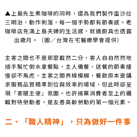
▲
上島先生煮
咖啡的
同時，還為我們製作蛋沙拉
三明治，動作俐落，每一個手勢都有節奏感。老
咖啡店充滿上島夫婦的生活感，就連廚具也透露
出歲月。（圖／台灣在宅醫療學會提供）
主客之間也不是那麼截然二分，客人自自然然地
順手幫忙倒水拿餐點，主人備餐、送餐的節奏緩
慢卻不馬虎，主客之間界線模糊，餐飲原本是講
求服務品質精準到位與效率的場域，但此時卻呈
現「客隨主便」氛圍。也許揚棄消費者至上的邏
輯對待勞動者，是友善高齡勞動的第一個元素。
二、「職人精神」，只為做好一件事