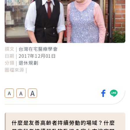
撰文 |
台灣在宅醫療學會
日期 |
2017年12月01日
分類 |
退休規劃
圖檔來源 |
A
A
A
什麼是友善高齡者持續勞動的場域？什麼