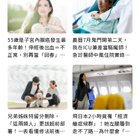
55歲是子宮內膜癌發生最
農曆7月鬼門開第二天，
多年齡！停經後出血＝不
我在ICU兼差當驅魔師！
正常，別再當「回春」…
急診醫師中風住院實錄：
每年3檢查保命：早期治
那些怪物原來叫譫妄
癒率達9成5
兄弟姊妹特留分刪除，
飛日本2小時竟罹「經濟
「這兩類人」更該超前部
艙症候群」！她左腿腫到
署！一表看懂修法前後差
走不了路…為什麼會「靜
異：沒留遺囑手足反而分
脈血栓」？醫示警7種人