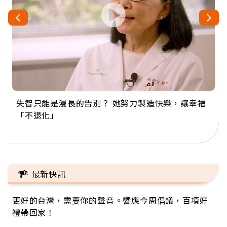
失智只能是漫長的告別？ 她努力製造快樂，讓幸福
來自剛果的巧克力神父 為台灣奉獻36年 「台灣是我
63歲卸矽谷副總、搬回台灣找快樂！「蛋黃哥小
104歲打破金氏世界紀錄 成為全球最年長羽球選
事業巔峰他選擇追夢…黑手阿伯拉小提琴還登上小
「不退化」
的家，我連作夢都講台語！」
丑」走進安養院，逗樂上萬爺奶：退休後才開始真
手，分享長壽的秘密原來是「這個」
巨蛋！連CNN都大讚！
正的人生
最新快訊
更好的台灣，需要你的聲音。響應今周倡議，百項好
禮帶回家！