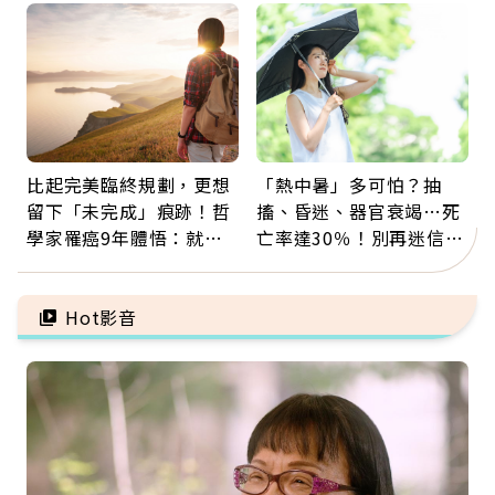
更多
注意
比起完美臨終規劃，更想
「熱中暑」多可怕？抽
留下「未完成」痕跡！哲
搐、昏迷、器官衰竭…死
學家罹癌9年體悟：就算
亡率達30％！別再迷信
給人添麻煩，我仍想與明
「擦酒精、吃退燒藥」，
天相遇
5招才能真救命
Hot影音