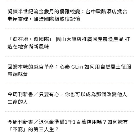
凝鍊半世紀流金歲月的優雅蛻變：台中歐酷酒店揉合
老屋靈魂，釀造國際級旅宿記憶
「愈在地，愈國際」 圓山大飯店推廣國產農漁產品 打
造在地食尚新風味
回歸本味的感官革命：心泰 GLin 如何用自然風土征服
高端味蕾
今周刊新書／只要有心，你也可以成為那個改變他人
生命的人
今周刊新書／退休金準備1千1百萬夠用嗎？如何擁有
「不窮」的第三人生？