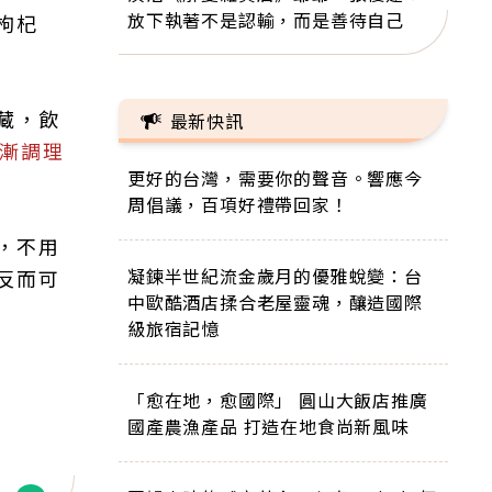
放下執著不是認輸，而是善待自己
枸杞
藏，飲
最新快訊
逐漸調理
更好的台灣，需要你的聲音。響應今
周倡議，百項好禮帶回家！
，不用
凝鍊半世紀流金歲月的優雅蛻變：台
反而可
中歐酷酒店揉合老屋靈魂，釀造國際
級旅宿記憶
「愈在地，愈國際」 圓山大飯店推廣
國產農漁產品 打造在地食尚新風味