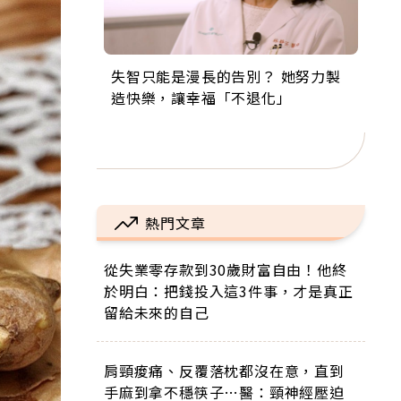
失智只能是漫長的告別？ 她努力製
來自剛果的巧克力神父 為台灣奉獻
63歲卸矽谷副總、搬回台灣找快
104歲打破金氏世界紀錄 成為全球
事業巔峰他選擇追夢…黑手阿伯拉
造快樂，讓幸福「不退化」
36年 「台灣是我的家，我連作夢都
樂！「蛋黃哥小丑」走進安養院，
最年長羽球選手，分享長壽的秘密
小提琴還登上小巨蛋！連CNN都大
講台語！」
逗樂上萬爺奶：退休後才開始真正
原來是「這個」
讚！
的人生
熱門文章
從失業零存款到30歲財富自由！他終
於明白：把錢投入這3件事，才是真正
留給未來的自己
肩頸痠痛、反覆落枕都沒在意，直到
手麻到拿不穩筷子…醫：頸神經壓迫