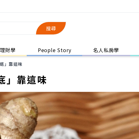
搜尋
理財學
People Story
名人私房學
底」靠這味
底」靠這味