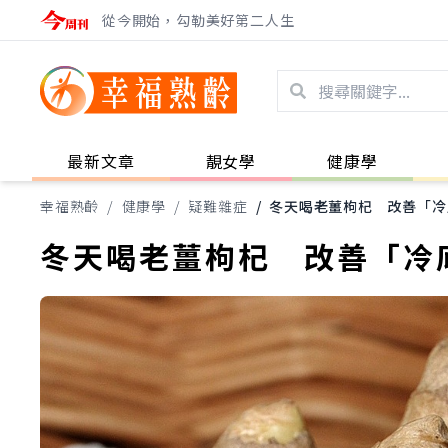
從今開始，勾勒美好第二人生
最新文章
靚女學
健康學
幸福熟齡
/
健康學
/
疑難雜症
/
冬天喝老薑枸杞 改善「冷
冬天喝老薑枸杞 改善「冷