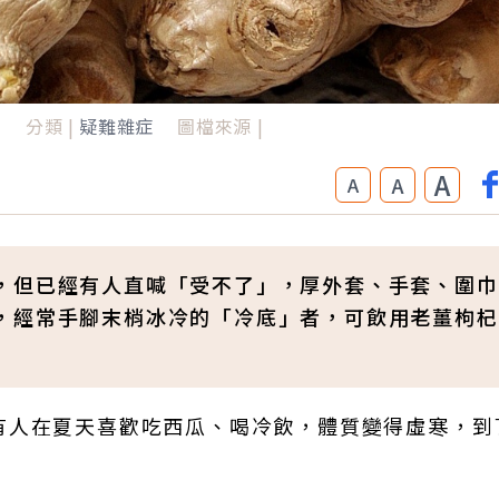
日
分類 |
疑難雜症
圖檔來源 |
A
A
A
，但已經有人直喊「受不了」，厚外套、手套、圍巾
，經常手腳末梢冰冷的「冷底」者，可飲用老薑枸杞
有人在夏天喜歡吃西瓜、喝冷飲，體質變得虛寒，到
。