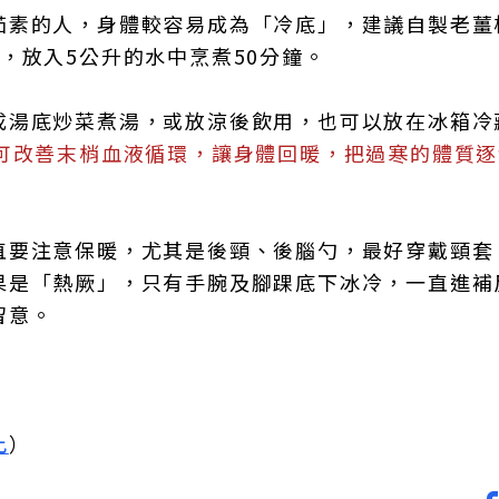
茹素的人，身體較容易成為「冷底」，建議自製老薑
，放入5公升的水中烹煮50分鐘。
成湯底炒菜煮湯，或放涼後飲用，也可以放在冰箱冷
便可改善末梢血液循環，讓身體回暖，把過寒的體質
直要注意保暖，尤其是後頸、後腦勺，最好穿戴頸套
果是「熱厥」，只有手腕及腳踝底下冰冷，一直進補
留意。
此
）