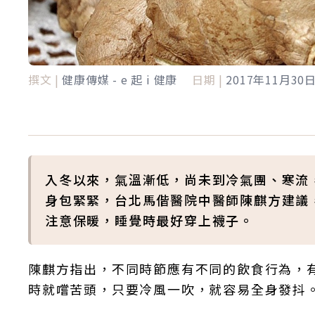
撰文 |
健康傳媒 - e 起 i 健康
日期 |
2017年11月30
入冬以來，氣溫漸低，尚未到冷氣團、寒流
身包緊緊，台北馬偕醫院中醫師陳麒方建議
注意保暖，睡覺時最好穿上襪子。
陳麒方指出，不同時節應有不同的飲食行為，
時就嚐苦頭，只要冷風一吹，就容易全身發抖