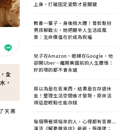
上身，打破固定姿勢才是關鍵
教書一輩子、身後捐大體！曾剪髮扮
男孩躲戰火，她把艱辛人生活成風
景：生命價值在於成為祝福
兒子在Amazon、媳婦在Google，他
卻開Uber…離開美國前的人生體悟：
好的壞的都不會永遠
，全
水，
原以為是在丟東西，結果是在存退休
金！整理生活空間後才發現，原來活
得這麼輕鬆也能存錢
了天寒
每個帶著煩惱來的人，心裡都有答案...
演活《解憂雜貨店》爺爺，張復建：