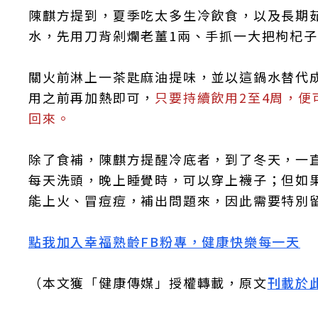
陳麒方提到，夏季吃太多生冷飲食，以及長期
水，先用刀背剁爛老薑1兩、手抓一大把枸杞子
關火前淋上一茶匙麻油提味，並以這鍋水替代
用之前再加熱即可，
只要持續飲用2至4周，
回來。
除了食補，陳麒方提醒冷底者，到了冬天，一
每天洗頭，晚上睡覺時，可以穿上襪子；但如
能上火、冒痘痘，補出問題來，因此需要特別
點我加入幸福熟齡FB粉專，健康快樂每一天
（本文獲「健康傳媒」授權轉載，原文
刊載於