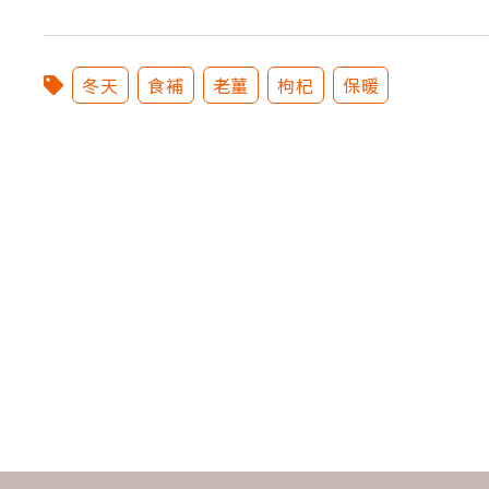
冬天
食補
老薑
枸杞
保暖