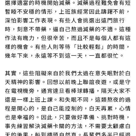
選擇適當的時機開始減藥。減藥過程難免會有短
暫睡不安穩的情形，上班族經常因此躊躇不前，
深怕影響工作表現。有些人會挑選出遠門旅行
時，刻意不帶藥，逼自己熬過減藥的不適。這種
作法有魄力，但很辛苦，而且不是每個人都有這
樣的機會。有些人則等待「比較輕鬆」的時間，
幾年下來，永遠等不到這一天，一直都很忙。
其實，這些阻礙來自於我們太過在意失眠對於白
天精神的影響。回想以前晚上聯誼夜遊，或是守
在電視機旁，通宵達旦看棒球轉播，隔天大家不
還是一樣上班上課。和失眠不同，這類熬夜的過
程是開心的，是自己能控制的，白天再累，心情
也是幸福的。因此，只要做好準備、挑對時機，
事先練習解決減藥卡關的方法，不需要太顧慮白
天的後果，船到橋頭自然直。長輩們多半已經退