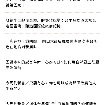
禮帶回家！
凝鍊半世紀流金歲月的優雅蛻變：台中歐酷酒店揉合
老屋靈魂，釀造國際級旅宿記憶
「愈在地，愈國際」 圓山大飯店推廣國產農漁產品 打
造在地食尚新風味
回歸本味的感官革命：心泰 GLin 如何用自然風土征服
高端味蕾
今周刊新書／只要有心，你也可以成為那個改變他人
生命的人
今周刊新書／退休金準備1千1百萬夠用嗎？如何擁有