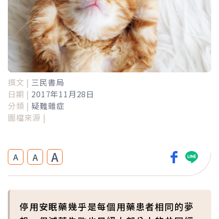
撰文 |
三民書局
日期 |
2017年11月28日
分類 |
疑難雜症
圖檔來源 |
A
A
A
停用安眠藥幾乎是每個用藥患者相同的夢