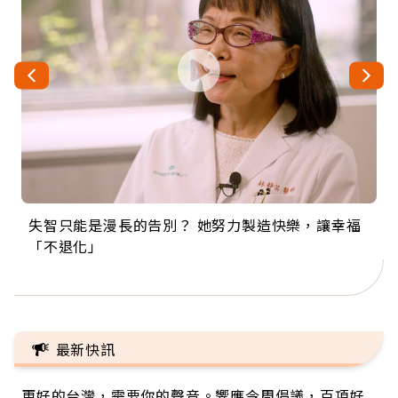
失智只能是漫長的告別？ 她努力製造快樂，讓幸福
來自剛果的巧克力神父 為台灣奉獻36年 「台灣是我
63歲卸矽谷副總、搬回台灣找快樂！「蛋黃哥小
104歲打破金氏世界紀錄 成為全球最年長羽球選
事業巔峰他選擇追夢…黑手阿伯拉小提琴還登上小
「不退化」
的家，我連作夢都講台語！」
丑」走進安養院，逗樂上萬爺奶：退休後才開始真
手，分享長壽的秘密原來是「這個」
巨蛋！連CNN都大讚！
正的人生
最新快訊
更好的台灣，需要你的聲音。響應今周倡議，百項好