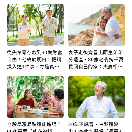
從失業零存款到30歲財富
妻子走後竟冒出陌生弟弟
自由！他終於明白：把錢
分遺產，80歲老翁掏千萬
投入這3件事，才是真正
買回自己的家：夫妻相守
留給未來的自己
60年，卻輸給一個名字
台股暴漲暴跌還能進場？
30年不感冒、白髮還變
60後需要「能花的錢」，
少！89歲名醫揭「長壽3