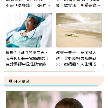
不是「更多錢」…施昇
寶」飲食法：享受美食不
輝：退休族最適合這種股
忌口，偶爾也該吃點肉
票
農曆7月鬼門開第二天，
教書一輩子、身後捐大
我在ICU兼差當驅魔師！
體！曾剪髮扮男孩躲戰
急診醫師中風住院實錄：
火，她把艱辛人生活成風
那些怪物原來叫譫妄
景：生命價值在於成為祝
福
Hot影音