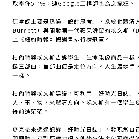
取率僅5.7%，連Google工程師也為之瘋狂。
這堂課主要是透過「設計思考」，系統化釐清人
Burnett）與開發第一代蘋果滑鼠的埃文斯（
上《紐約時報》暢銷書排行榜冠軍。
柏內特與埃文斯告訴學生，生命能像商品一樣
鍵三部曲，首部曲便是定位方向。人生最棘手
一樣。
柏內特與埃文斯建議，可利用「好時光日誌」
人、事、物，來釐清方向。埃文斯有一個學生
得前途茫茫。
麥克後來透過記錄「好時光日誌」，發現當自
問題時，感到筋疲力竭。他後來決定放棄商學