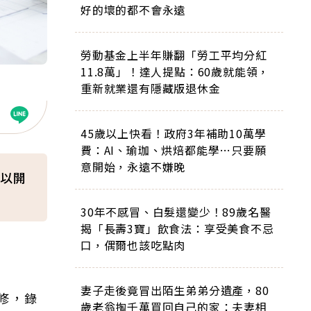
好的壞的都不會永遠
勞動基金上半年賺翻「勞工平均分紅
11.8萬」！達人提點：60歲就能領，
重新就業還有隱藏版退休金
45歲以上快看！政府3年補助10萬學
費：AI、瑜珈、烘焙都能學…只要願
意開始，永遠不嫌晚
以開
30年不感冒、白髮還變少！89歲名醫
揭「長壽3寶」飲食法：享受美食不忌
口，偶爾也該吃點肉
妻子走後竟冒出陌生弟弟分遺產，80
修，錄
歲老翁掏千萬買回自己的家：夫妻相