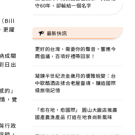
守60年，卻輸給一個名字
ill
，更躍
最新快訊
更好的台灣，需要你的聲音。響應今
納成關
周倡議，百項好禮帶回家！
到日出
凝鍊半世紀流金歲月的優雅蛻變：台
中歐酷酒店揉合老屋靈魂，釀造國際
感的」
級旅宿記憶
熱情，覺
「愈在地，愈國際」 圓山大飯店推廣
國產農漁產品 打造在地食尚新風味
與行政
程師，