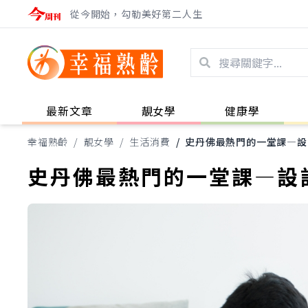
從今開始，勾勒美好第二人生
最新文章
靚女學
健康學
幸福熟齡
/
靚女學
/
生活消費
/
史丹佛最熱門的一堂課—設
史丹佛最熱門的一堂課—設