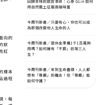
回歸本味的感官革命：心泰 GLin 如何
用自然風土征服高端味蕾
今周刊新書／只要有心，你也可以成
為那個改變他人生命的人
面向的
今周刊新書／退休金準備1千1百萬夠
的狀
用嗎？如何擁有「不窮」的第三人
亮紅
生？
今周刊新書／來到生命盡頭，人人都
的樣本
想有「尊嚴」的離去！但「尊嚴」能
品過程
如何守護？
現，每