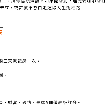
員工，搞得焦頭爛額。如果開店前，能先去咖啡店打
見未來，或許就不會白走這段人生冤枉路。
來
兩三天就記錄一次。
因。
康、財富、親情、夢想5個儀表板評分。