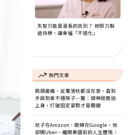
失智只能是漫長的告別？ 她努力製
來自剛果的巧克力神父 為台灣奉獻
63歲卸矽谷副總、搬回台灣找快
104歲打破金氏世界紀錄 成為全球
事業巔峰他選擇追夢…黑手阿伯拉
造快樂，讓幸福「不退化」
36年 「台灣是我的家，我連作夢都
樂！「蛋黃哥小丑」走進安養院，
最年長羽球選手，分享長壽的秘密
小提琴還登上小巨蛋！連CNN都大
講台語！」
逗樂上萬爺奶：退休後才開始真正
原來是「這個」
讚！
的人生
熱門文章
肩頸痠痛、反覆落枕都沒在意，直到
手麻到拿不穩筷子…醫：頸神經壓迫
上身，打破固定姿勢才是關鍵
兒子在Amazon、媳婦在Google，他
卻開Uber…離開美國前的人生體悟：