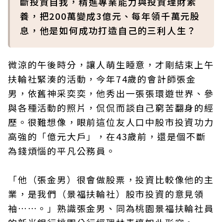
斷投資自我，精進專業能力與投資理財素
養，把200萬變成3億元、每年領千萬元股
息，他是如何成功打造自己的三利人生？
微涼的午後時分，讓人萌生睡意，才剛結束上午
扶輪社緊湊的活動，今年74歲的會計師張金
男，依舊神采奕奕，他秀出一張張環遊世界、參
與各種活動的照片，侃侃而談自己窮苦翻身的經
歷。很難想像，眼前這位友人口中股市投資功力
高強的「億元大戶」，在43歲前，還是個不斷
為錢煩惱的平凡公務員。
「他（張金男）很會做股票，投資比較像他的主
業，是我們（景福扶輪社）股市投資的意見領
袖……。」熟識張金男、同為桃園景福扶輪社員