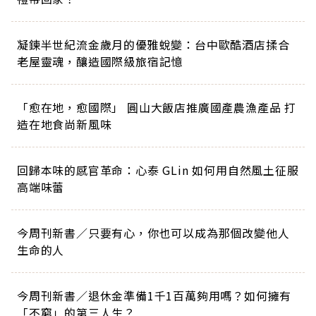
凝鍊半世紀流金歲月的優雅蛻變：台中歐酷酒店揉合
老屋靈魂，釀造國際級旅宿記憶
「愈在地，愈國際」 圓山大飯店推廣國產農漁產品 打
造在地食尚新風味
回歸本味的感官革命：心泰 GLin 如何用自然風土征服
高端味蕾
今周刊新書／只要有心，你也可以成為那個改變他人
生命的人
今周刊新書／退休金準備1千1百萬夠用嗎？如何擁有
「不窮」的第三人生？