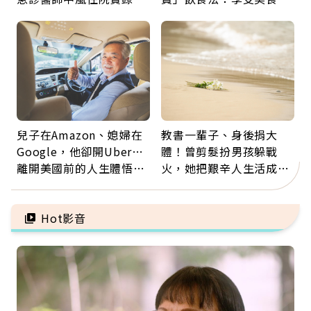
那些怪物原來叫譫妄
忌口，偶爾也該吃點肉
兒子在Amazon、媳婦在
教書一輩子、身後捐大
Google，他卻開Uber…
體！曾剪髮扮男孩躲戰
離開美國前的人生體悟：
火，她把艱辛人生活成風
好的壞的都不會永遠
景：生命價值在於成為祝
福
Hot影音