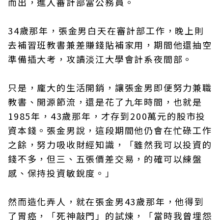
而出，進入審計部當公務員。
34歲那年，張金男白天在審計部工作，晚上則
去補習班教書兼差賺錢貼補家用，期間他還抽空
準備插大考，攻讀淡江大學會計系夜間部。
只是，龐大的生活開銷，讓張金男即便努力兼職
教書、開源節流，還是花了九年時間，也就是
1985年，43歲那年，才存到200萬元的股市投
資本錢。張金男說，這段期間他仍會在忙碌工作
之餘，努力吸收財經知識，「雖然我可以投資的
錢不多，但三、五張價差交易，的確可以練盤
感、保持投資敏銳度。」
然而造化弄人，就在張金男43歲那年，他得到
了胃癌，「死神敲門」的試煉，「當時我曾埋怨