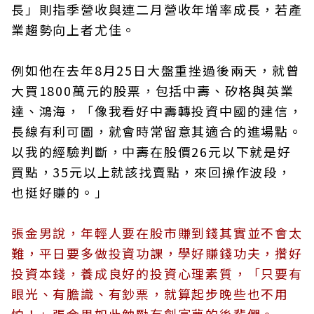
長」則指季營收與連二月營收年增率成長，若產
業趨勢向上者尤佳。
例如他在去年8月25日大盤重挫過後兩天，就曾
大買1800萬元的股票，包括中壽、矽格與英業
達、鴻海，「像我看好中壽轉投資中國的建信，
長線有利可圖，就會時常留意其適合的進場點。
以我的經驗判斷，中壽在股價26元以下就是好
買點，35元以上就該找賣點，來回操作波段，
也挺好賺的。」
張金男說，年輕人要在股市賺到錢其實並不會太
難，平日要多做投資功課，學好賺錢功夫，攢好
投資本錢，養成良好的投資心理素質，「只要有
眼光、有膽識、有鈔票，就算起步晚些也不用