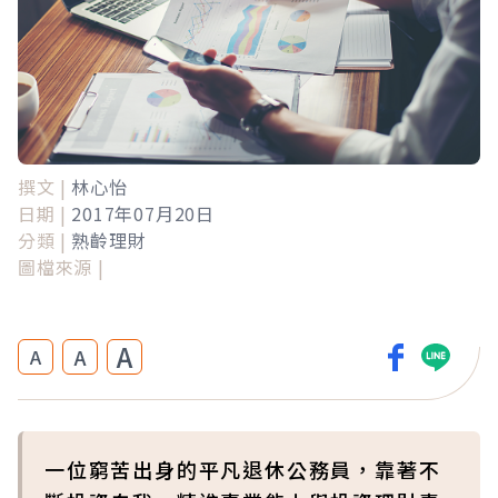
撰文 |
林心怡
日期 |
2017年07月20日
分類 |
熟齡理財
圖檔來源 |
A
A
A
一位窮苦出身的平凡退休公務員，靠著不