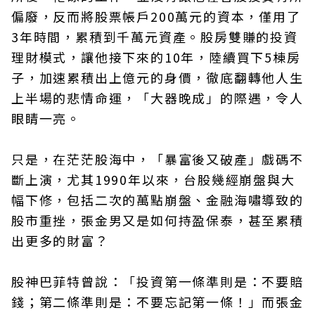
偏廢，反而將股票帳戶200萬元的資本，僅用了
3年時間，累積到千萬元資產。股房雙賺的投資
理財模式，讓他接下來的10年，陸續買下5棟房
子，加速累積出上億元的身價，徹底翻轉他人生
上半場的悲情命運，「大器晚成」的際遇，令人
眼睛一亮。
只是，在茫茫股海中，「暴富後又破產」戲碼不
斷上演，尤其1990年以來，台股幾經崩盤與大
幅下修，包括二次的萬點崩盤、金融海嘯導致的
股市重挫，張金男又是如何持盈保泰，甚至累積
出更多的財富？
股神巴菲特曾說：「投資第一條準則是：不要賠
錢；第二條準則是：不要忘記第一條！」而張金