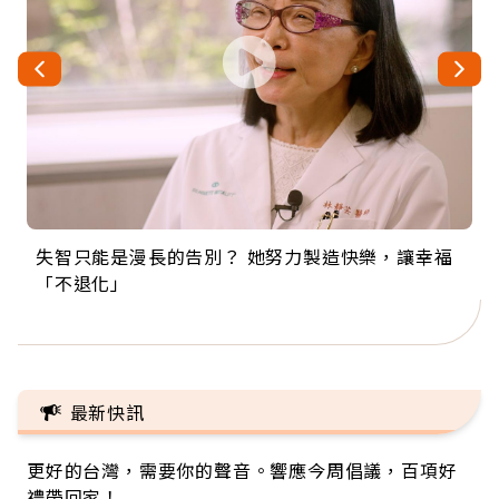
失智只能是漫長的告別？ 她努力製造快樂，讓幸福
來自剛果的巧克力神父 為台灣奉獻36年 「台灣是我
63歲卸矽谷副總、搬回台灣找快樂！「蛋黃哥小
104歲打破金氏世界紀錄 成為全球最年長羽球選
事業巔峰他選擇追夢…黑手阿伯拉小提琴還登上小
「不退化」
的家，我連作夢都講台語！」
丑」走進安養院，逗樂上萬爺奶：退休後才開始真
手，分享長壽的秘密原來是「這個」
巨蛋！連CNN都大讚！
正的人生
最新快訊
更好的台灣，需要你的聲音。響應今周倡議，百項好
禮帶回家！