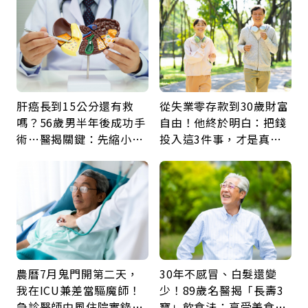
肝癌長到15公分還有救
從失業零存款到30歲財富
嗎？56歲男半年後成功手
自由！他終於明白：把錢
術…醫揭關鍵：先縮小腫
投入這3件事，才是真正
瘤再談根治
留給未來的自己
農曆7月鬼門開第二天，
30年不感冒、白髮還變
我在ICU兼差當驅魔師！
少！89歲名醫揭「長壽3
急診醫師中風住院實錄：
寶」飲食法：享受美食不