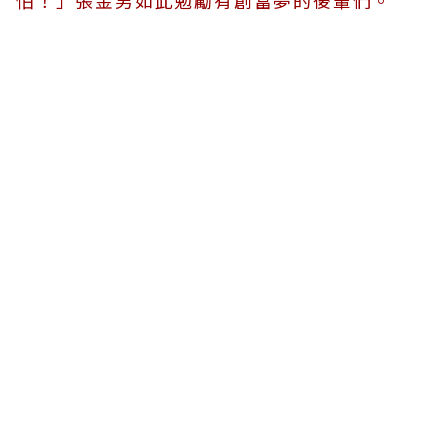
怕！」張金男如此勉勵有創富夢的後輩們。