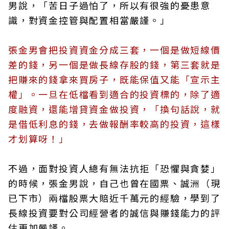
男說，「苦日子過怕了，所以有很強的憂患意
識，對資金控管與配置相當嚴謹。」
張金男會把投資資金分成三套，一個是做短線價
差的錢，另一個是做長線存股的錢，第三套就是
把賺來的錢拿來買房子，既能保值又能「宣示主
權」。一旦在低檔看到適合的投資標的，除了適
度融資，還能增貸資金做投資，「換句話說，就
是借低利息的錢，去做報酬率較高的投資，這樣
才划算呀！」
不過，面對投資人總有無法抗拒「恐懼與貪婪」
的時候，張金男說，自己也曾在國票、誠洲（現
已下市）兩檔股票大賠近千萬元的經驗，學到了
長線投資要對公司經營者的誠信與賺錢能力的評
估更加嚴謹。