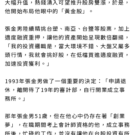
大幅升值，熱錢湧入可望推升股房雙漲，於是，
他開始布局他眼中的「黃金股」。
張金男陸續精挑台塑、南亞、台鹽等股票，加上
適度融資重押，讓他的資產開始呈現數倍翻揚，
「我的投資邏輯是，當大環境不錯、大盤又屬多
頭行情，我就會挑好股，在低檔買進適度融資，
加速投資獲利。」
1993年張金男做了一個重要的決定：「申請退
休，離開待了19年的審計部，自行開業成立事
務所。」
那年張金男51歲，但在他心中仍存在著「創業
夢」，在職期間考上會計師資格的他，成立事務
所後，忙碌的工作，並沒有讓他在台股投資有所