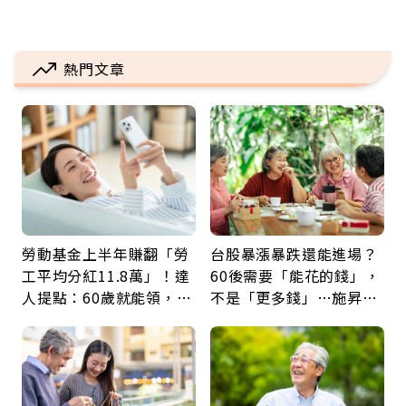
熱門文章
勞動基金上半年賺翻「勞
台股暴漲暴跌還能進場？
工平均分紅11.8萬」！達
60後需要「能花的錢」，
人提點：60歲就能領，重
不是「更多錢」…施昇
新就業還有隱藏版退休金
輝：退休族最適合這種股
票