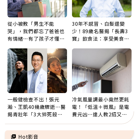
從小被教「男生不能
30年不感冒、白髮還變
哭」，我們都忘了爸爸也
少！89歲名醫揭「長壽3
有情緒…有了孩子才懂：
寶」飲食法：享受美食不
父親節最珍貴禮物是一句
忌口，偶爾也該吃點肉
久違的關心
一般健檢查不出！張元
冷氣風量調最小竟然更耗
瀚、王凱40幾歲驟逝…醫
電！「低溫＋微風」是電
揭青壯年「3大猝死殺
費元凶…達人教2招又涼
手」：靠2檢查揪出9成地
又省電
雷
Hot影音