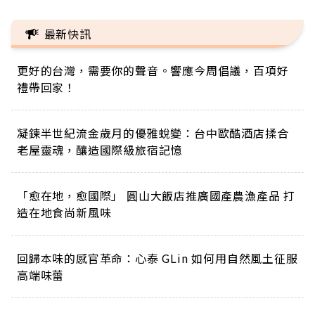
最新快訊
更好的台灣，需要你的聲音。響應今周倡議，百項好
禮帶回家！
凝鍊半世紀流金歲月的優雅蛻變：台中歐酷酒店揉合
老屋靈魂，釀造國際級旅宿記憶
「愈在地，愈國際」 圓山大飯店推廣國產農漁產品 打
造在地食尚新風味
回歸本味的感官革命：心泰 GLin 如何用自然風土征服
高端味蕾