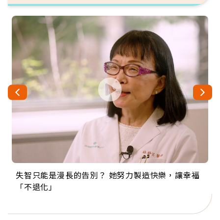
失智只能是漫長的告別？ 她努力製造快樂，讓幸福
來自剛果的巧克力神父 為台灣奉獻36年 「台灣是我
63歲卸矽谷副總、搬回台灣找快樂！「蛋黃哥小
104歲打破金氏世界紀錄 成為全球最年長羽球選
事業巔峰他選擇追夢…黑手阿伯拉小提琴還登上小
「不退化」
的家，我連作夢都講台語！」
丑」走進安養院，逗樂上萬爺奶：退休後才開始真
手，分享長壽的秘密原來是「這個」
巨蛋！連CNN都大讚！
正的人生