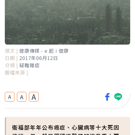
撰文 |
健康傳媒 - e 起 i 健康
日期 |
2017年06月12日
分類 |
疑難雜症
圖檔來源 |
A
A
A
衛福部年年公布癌症、心臟病等十大死因