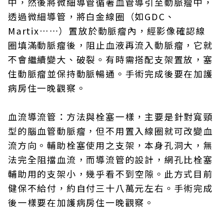
中，然後將微細導管循著血管導引至動脈瘤中，
透過微細導管，將白金線圈（如GDC、
Martix……）置放於動脈瘤內，經影像確認線
圈填滿動脈瘤後，阻止血液再流入動脈瘤，它就
不會繼續變大、破裂。有時需搭配支架置放，塞
住動脈瘤並保持動脈暢通。手術完成後要在加護
病房住一晚觀察。
血流導流管：方法與栓塞一樣，主要是針對寬頸
型的腦血管動脈瘤，但不用置入線圈就可改變血
流方向。輔助栓塞使用之支架，本身孔洞大，無
法完全阻擋血流，而導流管的設計，網孔比栓塞
輔助用的支架小，幾乎看不到空隙。此方式目前
健保不給付，約自付三十八萬元左右。手術完成
後一樣要在加護病房住一晚觀察。