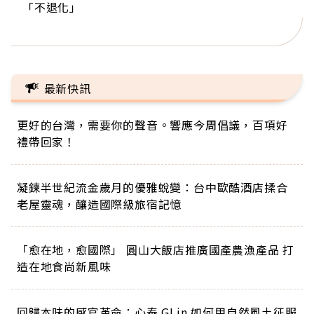
「不退化」
的家，我連作夢都講台語！」
丑」走進安養院，逗樂上萬爺奶：退休後才開始真
手，分享長壽的秘密原來是「這個」
巨蛋！連CNN都大讚！
正的人生
最新快訊
更好的台灣，需要你的聲音。響應今周倡議，百項好
禮帶回家！
凝鍊半世紀流金歲月的優雅蛻變：台中歐酷酒店揉合
老屋靈魂，釀造國際級旅宿記憶
「愈在地，愈國際」 圓山大飯店推廣國產農漁產品 打
造在地食尚新風味
回歸本味的感官革命：心泰 GLin 如何用自然風土征服