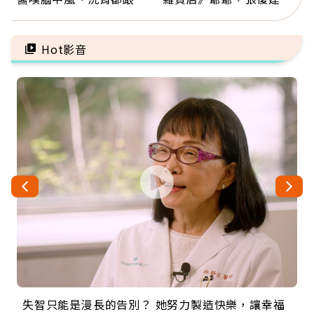
有關：4警訊是心臟在呼
放下執著不是認輸，而是
救
善待自己
Hot影音
失智只能是漫長的告別？ 她努力製造快樂，讓幸福
來自剛果的巧克力神父 為台灣奉獻36年 「台灣是我
63歲卸矽谷副總、搬回台灣找快樂！「蛋黃哥小
104歲打破金氏世界紀錄 成為全球最年長羽球選
事業巔峰他選擇追夢…黑手阿伯拉小提琴還登上小