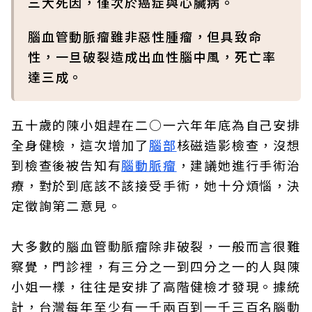
三大死因，僅次於癌症與心臟病。
腦血管動脈瘤雖非惡性腫瘤，但具致命
性，一旦破裂造成出血性腦中風，死亡率
達三成。
五十歲的陳小姐趕在二○一六年年底為自己安排
全身健檢，這次增加了
腦部
核磁造影檢查，沒想
到檢查後被告知有
腦動脈瘤
，建議她進行手術治
療，對於到底該不該接受手術，她十分煩惱，決
定徵詢第二意見。
大多數的腦血管動脈瘤除非破裂，一般而言很難
察覺，門診裡，有三分之一到四分之一的人與陳
小姐一樣，往往是安排了高階健檢才發現。據統
計，台灣每年至少有一千兩百到一千三百名腦動