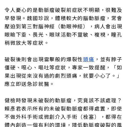
令人憂心的是動脈瘤破裂前症狀不明顯，很難及
早發現。魏國珍說，體積較大的腦動脈瘤，常會
壓迫到第三對腦神經（動眼神經），病人會出現
眼瞼下垂、畏光、眼球活動不靈敏、複視，瞳孔
稍微放大等症狀。
破裂後則會出現雷擊般的爆裂性
頭痛
，並有脖子
僵硬、噁心、嘔吐等症狀，專家一致提醒，「如
果出現從來沒有過的劇烈頭痛，就要小心了。」
應立即送急診就醫。
健檢時發現未破裂的動脈瘤，究竟該不該處理？
賴彥君表示所有的未破裂動脈瘤都得處置，即使
不做外科手術或微創介入手術（栓塞），都得在
體內創造一個有利的環境，降低動脈瘤破裂的風