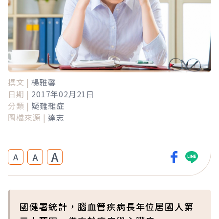
撰文 |
楊雅馨
日期 |
2017年02月21日
分類 |
疑難雜症
圖檔來源 |
達志
A
A
A
國健署統計，腦血管疾病長年位居國人第