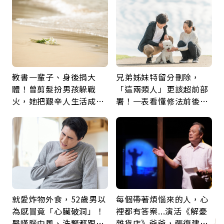
教書一輩子、身後捐大
兄弟姊妹特留分刪除，
體！曾剪髮扮男孩躲戰
「這兩類人」更該超前部
火，她把艱辛人生活成風
署！一表看懂修法前後差
景：生命價值在於成為祝
異：沒留遺囑手足反而分
福
更多
就愛炸物外食，52歲男以
每個帶著煩惱來的人，心
為感冒竟「心臟破洞」！
裡都有答案...演活《解憂
醫嘆腦中風、洗腎都跟它
雜貨店》爺爺，張復建：