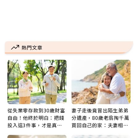
熱門文章
從失業零存款到30歲財富
妻子走後竟冒出陌生弟弟
自由！他終於明白：把錢
分遺產，80歲老翁掏千萬
投入這3件事，才是真正
買回自己的家：夫妻相守
留給未來的自己
60年，卻輸給一個名字